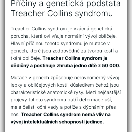
Příčiny a genetická podstata
Treacher Collins syndromu
Treacher Collins syndrom je vzácná⁤ genetická
porucha, která ovlivňuje normální⁢ vývoj obličeje.​
Hlavní příčinou tohoto⁤ syndromu je mutace v
⁢genech, které jsou zodpovědné za ‍tvorbu kostí‍ a
tkání obličeje.
Treacher Collins ⁣syndrom je⁤
dědičný a postihuje ​zhruba jedno dítě z 50 000.
Mutace v‍ genech způsobuje‌ nerovnoměrný vývoj ​
lebky a obličejových kostí, ‌důsledkem⁤ čehož jsou‍
charakteristické anatomické rysy. Mezi nejčastější
projevy ‍tohoto ‍syndromu patří deformace uší,
malá čelist, oční vady a potíže s dýcháním přes
nos.⁢
Treacher Collins ​syndrom nemá⁢ vliv ⁣na
vývoj‌ intelektuálních schopností ⁢jedince.