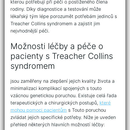
⁣kterou⁣ potřebují‌ při péči o⁤ postiženého člena
rodiny. Díky‍ diagnostice⁤ a‌ testování může
lékařský⁢ tým lépe porozumět potřebám jedinců s
Treacher Collins‍ syndromem a zajistit jim
nejvhodnější péči.
Možnosti léčby a péče‌ o
pacienty ‌s Treacher Collins
syndromem
jsou ‍zaměřeny na zlepšení ​jejich kvality života a
minimalizaci‌ komplikací spojených s touto⁣
vzácnou ​genetickou ​poruchou. Existuje celá řada
terapeutických‌ a chirurgických ‍postupů,⁣
které
mohou ​pomoci pacientům
s Touto ⁤poruchou⁢
zvládat ⁢jejich specifické potřeby. Níže je uveden
přehled některých hlavních možností léčby: