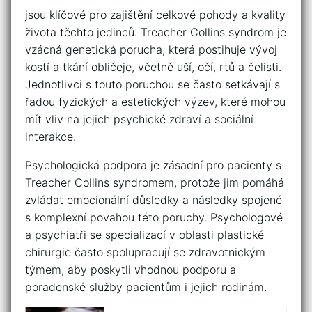
jsou ⁣klíčové pro zajištění celkové pohody a ⁤kvality
života těchto⁤ jedinců.‌ Treacher‍ Collins⁤ syndrom⁢ je
vzácná genetická porucha, ⁣která postihuje ⁣vývoj
kostí a tkání obličeje, včetně uší, očí, rtů a čelisti.
Jednotlivci ​s ​touto ⁤poruchou se často ⁢setkávají s
řadou fyzických a estetických výzev, které mohou
mít vliv na jejich psychické ⁣zdraví a sociální
‍interakce.
Psychologická podpora je zásadní ⁢pro pacienty s
Treacher⁢ Collins syndromem, protože jim pomáhá
zvládat ⁢emocionální důsledky a následky ‍spojené
s komplexní povahou ⁣této poruchy. Psychologové
a psychiatři se specializací v⁣ oblasti plastické
chirurgie často spolupracují⁣ se zdravotnickým
týmem, aby poskytli⁢ vhodnou podporu a
poradenské služby pacientům i jejich rodinám.