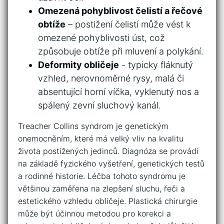
Omezená ⁤pohyblivost čelistí a ⁤řečové​
obtíže
– postižení čelistí může vést k
omezené pohyblivosti​ úst, ⁢což
způsobuje obtíže při mluvení a polykání.
Deformity obličeje
-‍ typicky ​fláknutý
vzhled,‌ nerovnoměrné rysy, malá či
absentující horní víčka, vyklenutý ‍nos ⁢a
spálený ‍zevní sluchový kanál.
Treacher Collins syndrom je ​genetickým
onemocněním, které ‌má velký vliv na ⁢kvalitu
⁣života⁢ postižených⁤ jedinců. Diagnóza se ⁣provádí
na‌ základě ​fyzického ​vyšetření, genetických ​testů
a rodinné historie. Léčba tohoto syndromu je
většinou zaměřena ​na zlepšení ⁣sluchu, řeči a
estetického vzhledu obličeje. ‌Plastická ​chirurgie
může být účinnou​ metodou pro korekci ‍a