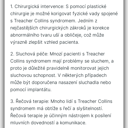
1. ​Chirurgická⁢ intervence:⁤ S pomocí ‌plastické
chirurgie je možné⁤ korigovat fyzické vady ‌spojené
s⁤ Treacher ​Collins syndromem. Jedním​ z
nejčastějších ⁢chirurgických zákroků je‍ korekce‍
abnormálního tvaru‍ uší a obličeje, což může⁤
výrazně zlepšit vzhled pacienta.
2. Sluchová​ péče: Mnozí‍ pacienti s⁢ Treacher
Collins syndromem ⁢mají problémy se sluchem, a‍
proto je důležité pravidelně monitorovat‍ jejich
⁤sluchovou schopnost. V některých případech
může být doporučena nasazení sluchadla ⁢nebo
pomocí implantátu.
3. Řečová terapie: Mnoho ⁢lidí⁤ s‌ Treacher​ Collins
syndromem má obtíže s ‍řečí​ a slyšitelností.
Řečová terapie je účinným nástrojem k posílení
mluvních dovedností a ‍komunikace.