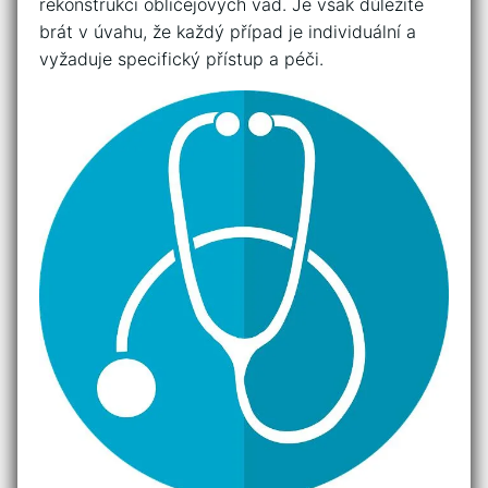
‌rekonstrukci ⁤obličejových vad. Je však důležité
brát v⁢ úvahu, že každý případ je‌ individuální a
vyžaduje ⁤specifický přístup a péči.