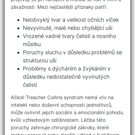
‍závažnosti. ‍Mezi nejčastější příznaky ‍patří:
Neobvyklý tvar a ⁢velikost očních víček
Nevyvinuté,​ malé ‌nebo chybějící uši
Vrozené⁣ vadné tvary​ čelistí a nosního
můstku
Poruchy sluchu ​v důsledku problémů⁤ se‍
strukturou uší
Problémy s ⁢dýcháním⁢ a žvýkáním v
důsledku nedostatečně ‍vyvinutých
čelistí
Ačkoli Treacher Collins syndrom nemá⁣ vliv⁤ na
intelekt nebo duševní schopnosti jednotlivců,
může​ ovlivnit⁣ jejich sociální a emocionální pohodu
kvůli​ vzhledovým odlišnostem. Léčba​ této
poruchy zahrnuje⁤ chirurgické zákroky, které
mohou napravit nebo zlepšit vzhled a ‍funkčnost⁤