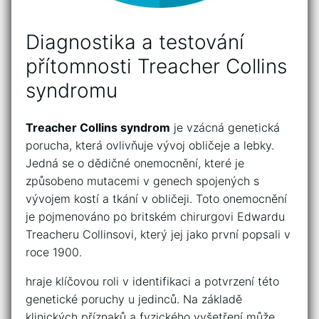
Diagnostika a​ testování
přítomnosti Treacher Collins​
syndromu
Treacher Collins ⁤syndrom
⁢je vzácná genetická
porucha, která ​ovlivňuje‌ vývoj obličeje a lebky.
Jedná se o dědičné⁢ onemocnění, které je
způsobeno mutacemi v genech⁣ spojených ​s
vývojem kostí a tkání ‌v obličeji. Toto onemocnění
je pojmenováno po britském​ chirurgovi Edwardu
Treacheru‌ Collinsovi, ⁣který jej jako‌ první popsali v
roce 1900.
hraje klíčovou⁢ roli v identifikaci ‌a ⁤potvrzení ​této
genetické ⁢poruchy u jedinců. Na základě
‍klinických příznaků‌ a‍ fyzického vyšetření může‌