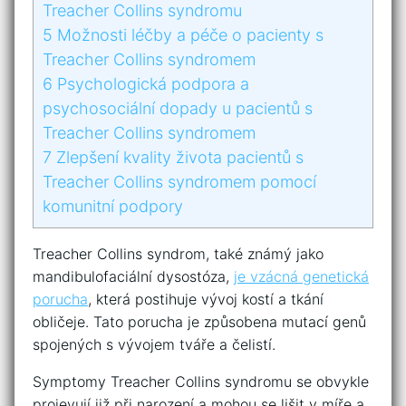
Treacher Collins​ syndromu
5
Možnosti léčby a péče‌ o pacienty ‌s
Treacher Collins syndromem
6
Psychologická podpora a
psychosociální dopady u pacientů s
⁣Treacher Collins ⁣syndromem
7
Zlepšení kvality života pacientů s
Treacher‌ Collins syndromem pomocí​
komunitní‌ podpory
Treacher Collins syndrom,​ také⁣ známý jako
mandibulofaciální ⁣dysostóza,
je vzácná genetická
porucha
, ‌která postihuje vývoj kostí a tkání
obličeje. Tato porucha je‍ způsobena mutací genů⁤
spojených s vývojem‍ tváře a ‍čelistí.
Symptomy Treacher Collins syndromu se obvykle
projevují již při‌ narození⁢ a ‌mohou se lišit v míře ⁢a