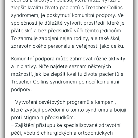
zlepšit kvalitu života ⁤pacientů s Treacher Collins
syndromem, ‍je poskytnutí komunitní podpory. Ve
společnosti je‌ důležité vytvořit prostředí, které je
‍přátelské a bez předsudků vůči ‍těmto jedincům.
To zahrnuje zapojení nejen rodiny, ale také škol,
zdravotnického personálu a veřejnosti jako celku. ‍
Komunitní ⁤podpora může zahrnovat různé aktivity
a iniciativy. Níže najdete seznam některých⁣
možností, jak lze zlepšit kvalitu života pacientů s
Treacher Collins syndromem pomocí komunitní
⁢podpory:
– Vytvoření osvětových programů a ​kampaní,
které zvyšují povědomí o tomto syndromu a bojují
proti stigma⁢ a ​předsudkům.
– Zajištění přístupu ke specializované zdravotní​
péči, včetně chirurgických a⁤ ortodontických