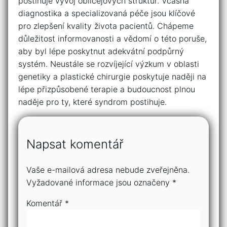
postihuje vývoj obličejových struktur. Včasná
diagnostika a specializovaná⁣ péče⁣ jsou ‌klíčové⁢
pro zlepšení ‌kvality⁣ života​ pacientů. Chápeme
důležitost​ informovanosti a⁤ vědomí o této ‌poruše,
aby byl lépe poskytnut adekvátní podpůrný
systém. Neustále se rozvíjející‌ výzkum v oblasti
genetiky a ⁣plastické ⁣chirurgie poskytuje‌ naději⁤ na⁣
lépe přizpůsobené terapie a​ budoucnost​ plnou
naděje pro ty, které syndrom postihuje.​
Napsat komentář
Vaše e-mailová adresa nebude zveřejněna.
Vyžadované informace jsou označeny
*
Komentář
*