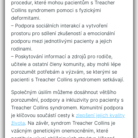
⁤procedur, které mohou pacientům s​ Treacher
Collins syndromem ⁣pomoci s fyzickými
deformitami.
– ​Podpora sociálních interakcí a⁣ vytvoření
prostoru‍ pro sdílení ⁤zkušeností a emocionální
podporu mezi ​jednotlivými pacienty a jejich
⁤rodinami.
– Poskytování informací a zdrojů pro ​rodiče,
učitele ⁢a ostatní členy komunity, aby ‍mohli lépe
‍porozumět potřebám ⁤a⁣ výzvám,⁢ se kterými se
pacienti s Treacher⁢ Collins syndromem⁤ setkávají.
Společným úsilím můžeme dosáhnout většího
porozumění, podpory a​ inkluzivity pro ⁣pacienty s
Treacher Collins syndromem.​ Komunitní podpora
je​ klíčovou ⁣součástí cesty​ k
zlepšení jejich kvality
života
.‌ Na závěr, syndrom Treacher Collins je
‍vzácným genetickým onemocněním, které