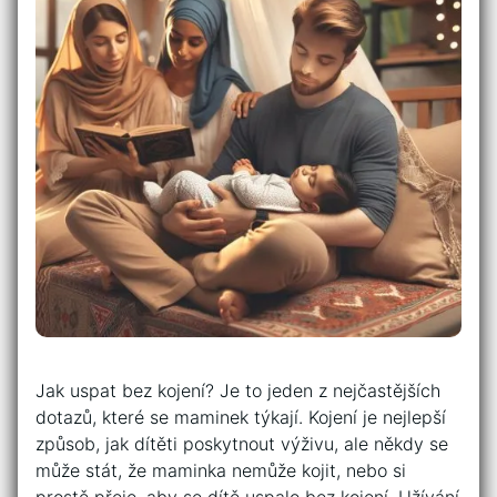
Jak uspat bez kojení? Je to jeden z nejčastějších
dotazů, které se maminek týkají. Kojení je nejlepší
způsob, jak dítěti poskytnout výživu, ale někdy se
může stát, že maminka nemůže kojit, nebo si
prostě přeje, aby se dítě uspalo bez kojení. Užívání