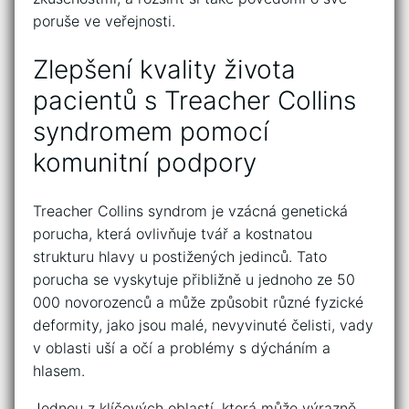
poruše‍ ve‍ veřejnosti.
Zlepšení kvality života
pacientů s Treacher‌ Collins
syndromem pomocí​
komunitní‌ podpory
Treacher Collins​ syndrom je vzácná genetická
porucha,⁣ která ovlivňuje tvář a⁣ kostnatou
strukturu hlavy u postižených‍ jedinců. Tato
porucha se vyskytuje přibližně u ​jednoho ze‌ 50
000 novorozenců a může⁤ způsobit různé fyzické⁣
deformity, ‍jako jsou malé, nevyvinuté ⁢čelisti, vady
v oblasti uší⁢ a​ očí a problémy s ‌dýcháním a
hlasem.
Jednou z klíčových ‌oblastí, která může ​výrazně