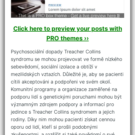
Click here to preview your posts with
PRO themes ››
Psychosociální dopady Treacher ⁤Collins
syndromu se mohou projevovat ve⁤ formě ​nízkého
‍sebevědomí, sociální⁤ izolace a⁤ obtíží v
mezilidských vztazích. Důležité je, aby se pacienti​
cítili‌ akceptováni ⁣a podpořeni ‍ve svém okolí.
Komunitní programy a‌ organizace zaměřené na​
podporu lidí s genetickými poruchami ⁤mohou být
významným zdrojem⁣ podpory a informací pro‌
jedince s Treacher Collins syndromem ​a ‍jejich​
rodiny. Díky ⁤nim‌ mohou pacienti získat cennou
oporu od lidí,​ kteří si prošli podobnými
‍zkušenostmi,⁤ a ​rozšířit si také⁤ povědomí ‌o své