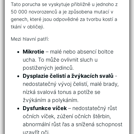
Tato porucha​ se ‌vyskytuje přibližně ⁢u jednoho z
50 000 novorozenců​ a je⁢ způsobena mutací v
genech, které‌ jsou odpovědné za tvorbu⁤ kostí a
tkání v obličeji.
Mezi hlavní patří:
Mikrotie
– malé‌ nebo absencí ⁤boltce⁢
ucha.​ To může⁤ ovlivnit sluch‌ u
postižených jedinců.
Dysplazie ⁢čelistí ⁢a ⁣žvýkacích‌ svalů
-‍
nedostatečný vývoj čelistí, malé brady,
nízká svalová tonus a potíže se
žvýkáním a polykáním.
Dysfunkce víček
– nedostatečný růst
očních víček, zúžení očních ⁣štěrbin,⁢
abnormální růst řas a snížená schopnost
uzavřít ⁢oči.