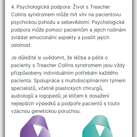
4.​ Psychologická podpora: Život ​s Treacher
Collins syndromem může mít⁤ vliv na pacientovu
psychickou ‌pohodu a⁢ sebevědomí. Psychologická‍
podpora ​může pomoci pacientům a jejich⁤ rodinám​
zvládat emocionální aspekty a ‍posílit jejich
odolnost.
Je důležité ⁢si uvědomit, že léčba a‌ péče o
pacienty s Treacher‍ Collins syndromem jsou vždy
přizpůsobeny individuálním potřebám ​každého
pacienta. Spolupráce s multidisciplinárním týmem
specialistů, včetně ⁣plastických chirurgů,
audiologů a logopedů, je ⁢klíčem k⁣ dosažení
nejlepších ‍výsledků a podpoře pacientů s touto⁢
vzácnou genetickou poruchou.