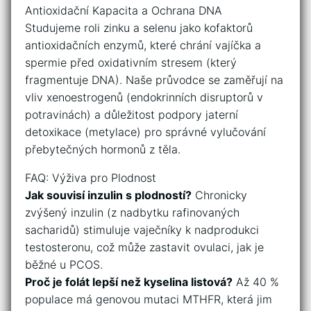
Antioxidační Kapacita a Ochrana DNA
Studujeme roli zinku a selenu jako kofaktorů
antioxidačních enzymů, které chrání vajíčka a
spermie před oxidativním stresem (který
fragmentuje DNA). Naše průvodce se zaměřují na
vliv xenoestrogenů (endokrinních disruptorů v
potravinách) a důležitost podpory jaterní
detoxikace (metylace) pro správné vylučování
přebytečných hormonů z těla.
FAQ: Výživa pro Plodnost
Jak souvisí inzulin s plodností?
Chronicky
zvýšený inzulin (z nadbytku rafinovaných
sacharidů) stimuluje vaječníky k nadprodukci
testosteronu, což může zastavit ovulaci, jak je
běžné u PCOS.
Proč je folát lepší než kyselina listová?
Až 40 %
populace má genovou mutaci MTHFR, která jim