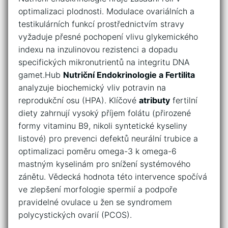
optimalizaci plodnosti. Modulace ovariálních a
testikulárních funkcí prostřednictvím stravy
vyžaduje přesné pochopení vlivu glykemického
indexu na inzulinovou rezistenci a dopadu
specifických mikronutrientů na integritu DNA
gamet.Hub
Nutriční Endokrinologie a Fertilita
analyzuje biochemický vliv potravin na
reprodukční osu (HPA). Klíčové
atributy
fertilní
diety zahrnují vysoký příjem folátu (přirozené
formy vitaminu B9, nikoli syntetické kyseliny
listové) pro prevenci defektů neurální trubice a
optimalizaci poměru omega-3 k omega-6
mastným kyselinám pro snížení systémového
zánětu. Vědecká hodnota této intervence spočívá
ve zlepšení morfologie spermií a podpoře
pravidelné ovulace u žen se syndromem
polycystických ovarií (PCOS).