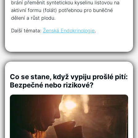
brání přeměnit syntetickou kyselinu listovou na
aktivní formu (folát) potřebnou pro buněčné
dělení a růst plodu.
Další témata:
Ženská Endokrinologie
.
Co se stane, když vypiju prošlé pití:
Bezpečné nebo rizikové?