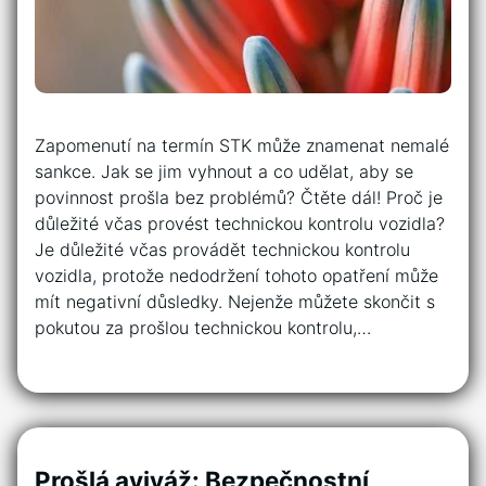
Zapomenutí‍ na termín STK může znamenat nemalé
sankce.​ Jak ‍se jim vyhnout ​a co udělat, aby se
povinnost prošla bez problémů? Čtěte dál! Proč⁤ je⁣
důležité včas provést⁣ technickou kontrolu vozidla?
Je⁣ důležité včas provádět ⁢technickou kontrolu
vozidla, protože‍ nedodržení tohoto opatření⁢ může
mít ⁣negativní důsledky. Nejenže ⁤můžete⁣ skončit‌ s
pokutou za prošlou⁤ technickou kontrolu,…
Prošlá aviváž: Bezpečnostní