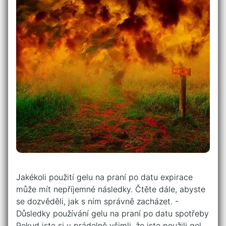
Jakékoli použití gelu na praní po ⁢datu expirace⁤
může mít nepříjemné⁢ následky. Čtěte‌ dále,⁢ abyste
⁢se dozvěděli, jak s ním správně zacházet. -‍
Důsledky používání gelu⁢ na ​praní po datu spotřeby
Pokud ‌jste si v prádelně všimli,⁤ že jste použili gel