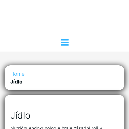
Home
Jídlo
Jídlo
Nutriční endokrinologie hraje zásadní roli v