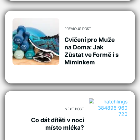
PREVIOUS POST
Cvičení pro Muže
na Doma: Jak
Zůstat ve Formě i s
Miminkem
NEXT POST
Co dát dítěti v noci
místo mléka?