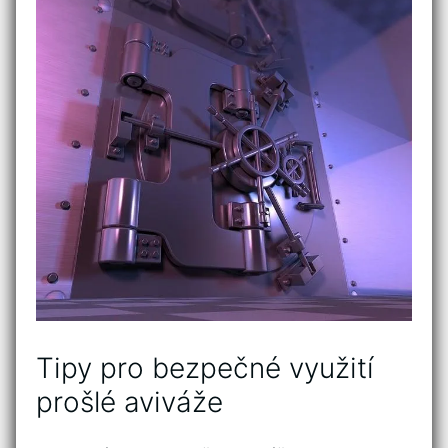
Tipy pro bezpečné‍ využití
⁣prošlé aviváže