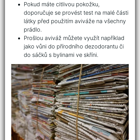
Pokud máte ⁣citlivou pokožku,
doporučuje‍ se provést test na‌ malé části
látky před‌ použitím aviváže na všechny
⁣prádlo.
Prošlou​ aviváž⁤ můžete využít například
‌jako‍ vůni‍ do přírodního dezodorantu či
⁢do sáčků s bylinami ve⁣ skříni.