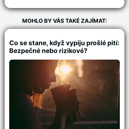
MOHLO BY VÁS TAKÉ ZAJÍMAT:
Co se stane, když vypiju prošlé pití:
Bezpečné nebo rizikové?