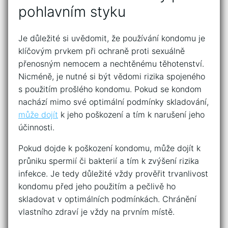
pohlavním ‌styku
Je důležité si uvědomit,⁢ že používání kondomu je
klíčovým prvkem při ochraně proti ‍sexuálně‍
přenosným nemocem a ‍nechtěnému těhotenství.
Nicméně, je nutné​ si být⁣ vědomi rizika spojeného
s použitím prošlého kondomu. Pokud se kondom
nachází ⁢mimo své optimální podmínky ⁤skladování,
může dojít
k jeho poškození a tím k narušení jeho
účinnosti.
Pokud dojde k poškození⁢ kondomu, může⁢ dojít k
průniku spermií či bakterií a⁣ tím k zvýšení ​rizika
infekce. Je ⁢tedy důležité​ vždy prověřit trvanlivost
kondomu před jeho ⁢použitím a pečlivě ho
skladovat v optimálních podmínkách. Chránění​
vlastního zdraví je vždy na prvním místě.