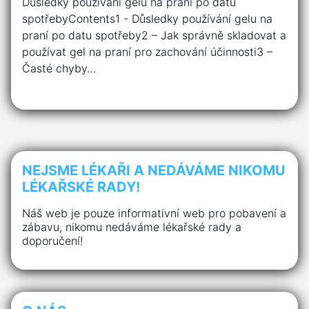
Důsledky používání gelu⁢ na ​praní po datu
spotřebyContents1 -‍ Důsledky používání gelu⁢ na ​
praní po datu spotřeby2 – Jak správně skladovat a
používat ​gel ⁤na ‌praní ‍pro ​zachování účinnosti3 –
Časté ⁢chyby…
NEJSME LÉKAŘI A NEDÁVÁME NIKOMU
LÉKAŘSKÉ RADY!
Náš web je pouze informativní web pro pobavení a
zábavu, nikomu nedáváme lékařské rady a
doporučení!