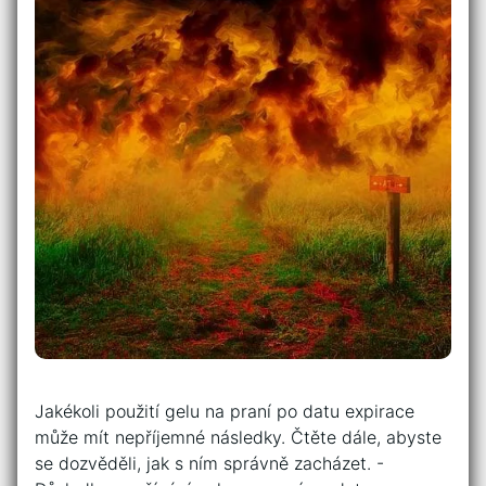
Jakékoli použití gelu na praní po ⁢datu expirace⁤
může mít nepříjemné⁢ následky. Čtěte‌ dále,⁢ abyste
⁢se dozvěděli, jak s ním správně zacházet. -‍