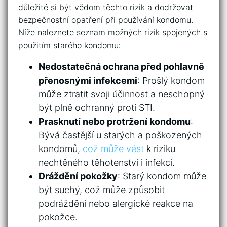
důležité si‌ být vědom těchto rizik a ​dodržovat
⁤bezpečnostní opatření při používání kondomu.
Níže ‌naleznete seznam možných rizik‌ spojených s
použitím starého kondomu:
Nedostatečná ⁣ochrana před pohlavně
přenosnými ‍infekcemi
: Prošlý⁤ kondom
může ztratit svoji účinnost a neschopný
být plně ochranný proti STI.
Prasknutí‍ nebo protržení kondomu
:
Bývá častější u starých⁤ a poškozených
⁤kondomů,
což může⁣ vést
⁣k riziku⁢
nechtěného těhotenství i infekcí.
Dráždění pokožky
: Starý kondom ‍může
být suchý, což může způsobit
podráždění nebo alergické reakce na
pokožce.