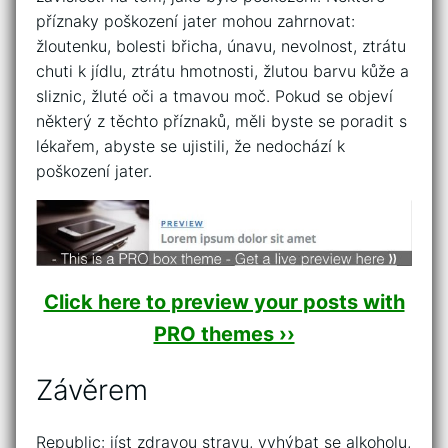
příznaky poškození jater mohou zahrnovat:
žloutenku, bolesti břicha, únavu, nevolnost, ztrátu
chuti k jídlu, ztrátu hmotnosti, žlutou barvu kůže a
sliznic, žluté oči a tmavou moč. Pokud se objeví
některý z těchto příznaků, měli byste se poradit s
lékařem, abyste se ujistili, že nedochází k
poškození jater.
Click here to preview your posts with
PRO themes ››
Závěrem
Republic: jíst zdravou stravu, vyhýbat se alkoholu,