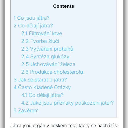
Contents
1
Co jsou játra?
2
Co dělají játra?
2.1
Filtrování krve
2.2
Tvorba žluči
2.3
Vytváření proteinů
2.4
Syntéza glukózy
2.5
Uchovávání železa
2.6
Produkce cholesterolu
3
Jak se starat o játra?
4
Často Kladené Otázky
4.1
Co dělají játra?
4.2
Jaké jsou příznaky poškození jater?
5
Závěrem
Játra jsou orgán v lidském těle, který se nachází v