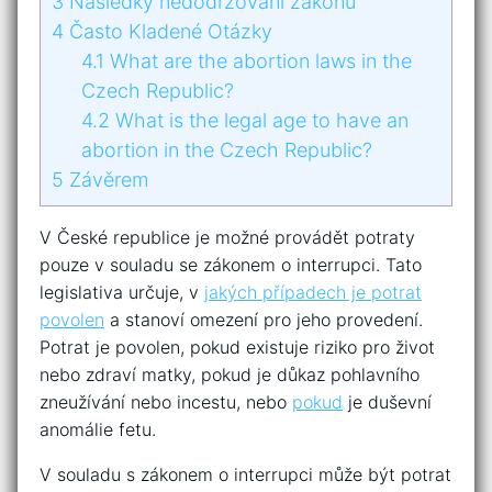
3
Následky nedodržování zákonů
4
Často Kladené Otázky
4.1
What are the abortion laws in the
Czech Republic?
4.2
What is the legal age to have an
abortion in the Czech Republic?
5
Závěrem
V České republice je možné provádět potraty
pouze v souladu se zákonem o interrupci. Tato
legislativa určuje, v
jakých případech je potrat
povolen
a stanoví omezení pro jeho provedení.
Potrat je povolen, pokud existuje riziko pro život
nebo zdraví matky, pokud je důkaz pohlavního
zneužívání nebo incestu, nebo
pokud
je duševní
anomálie fetu.
V souladu s zákonem o interrupci může být potrat