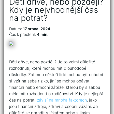
Děti dříve, nebo později?
Kdy je nejvhodnější čas
na potrat?
Datum:
17 srpna, 2024
Čas k přečtení:
4 min.
Děti dříve, nebo později? Je to velmi důležité
rozhodnutí, které mohou mít dlouhodobé
důsledky. Zatímco někteří lidé mohou být ochotni
si vzít na sebe riziko, jiní se mohou obávat
finanční nebo emoční zátěže, kterou by s sebou
mělo mít rozhodnutí o rodičovství. Kdy je nejlepší
čas na potrat,
závisí na mnoha faktorech
, jako
jsou finanční zdroje, zdraví a osobní vázání. Je
důležité se poradit s lékařem nebo s jiným