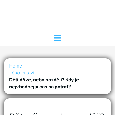
Home
Těhotenství
Děti dříve, nebo později? Kdy je
nejvhodnější čas na potrat?