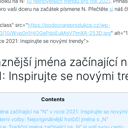
holku‌ na N:
10 nejnovějších trendů pro rok 2021
. Přiná
pro vaši ⁤dceru ​na začátek ‍písmene N. Přečtěte
si
náš ⁣č
class" src="
https://podporareprodukce.cz/wp-
023/10/Wvp0n1HjOGePdoEuMgV7lmXA-253D.jpg
" alt="
oce 2021: Inspirujte se novými ⁤trendy">
aznější jména začínající n
1: Inspirujte se⁣ novými t
Contents
éna začínající na "N" ‌v roce ​2021: Inspirujte se⁣ novým
í ⁢volby: Nejoriginálnější holčičí⁢ jména s „N“
e: Tradiční ​jména ⁤začínající na „N“ si volí svou⁤ cestu