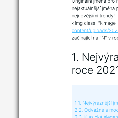
Originální jména pro 
nejaktuálnější‍ jména 
⁢nejnovějšími⁣ trendy!
<img class="kimage_
content/uploads/2
začínající na‍ "N" v r
1.⁣ Nejvýr
roce ​202
1
1.⁣ Nejvýraznější jm
2
2. Odvážné a modern
3
3. Klasická eleganc