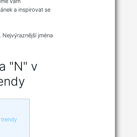
šíme vám
lánek a inspirovat ⁢se
1. Nejvýraznější jména
a "N" ‌v
rendy
i trendy