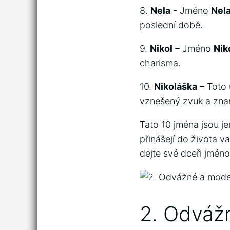
8.
Nela
-⁤ Jméno‌
Nel
poslední‍ době.
9.
Nikol
– Jméno
Nik
‍charisma.
10.⁢
Nikoláška
– Toto 
vznešený zvuk a zname
Tato 10 jména jsou je
⁤přinášejí do života ‌v
dejte své dceři jméno,
2. Odvážn