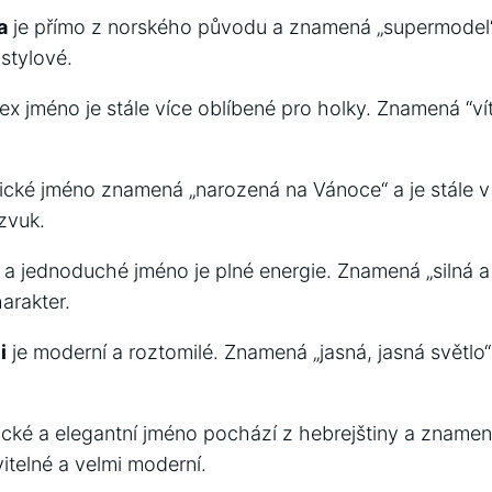
a
je přímo z‍ norského původu a ⁤znamená‌ „supermodel“.
 stylové.
ex⁢ jméno je stále ⁣více oblíbené pro holky. Znamená ​“vítěz
asické jméno znamená​ „narozená na Vánoce“ a je stále ⁤v 
zvuk.
é a jednoduché jméno je plné ‌energie. Znamená „silná a 
arakter.
i
je moderní a roztomilé. Znamená „jasná, jasná světlo“ 
ické a ‌elegantní​ jméno pochází z​ hebrejštiny a znamená
vitelné a velmi moderní.