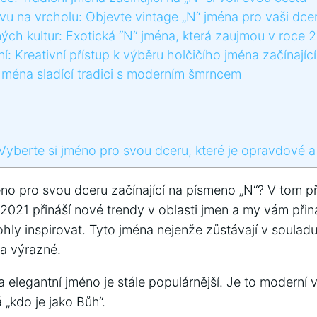
vu na vrcholu: Objevte vintage „N“ jména pro vaši⁣ dce
ých‌ kultur: Exotická ‍“N“ jména, ⁣která ‍zaujmou​ v ⁤roce 
í: Kreativní ⁤přístup k výběru holčičího jména začínajíc
Jména sladící tradici s⁤ moderním šmrncem
 Vyberte si jméno pro svou dceru, které‍ je opravdové a
éno pro svou⁢ dceru ‌začínající na písmeno „N“? ⁢V tom ⁣př
2021 přináší nové trendy v oblasti jmen⁢ a my ‌vám přin
mohly inspirovat. Tyto jména nejenže zůstávají v soulad
⁢ a výrazné.
a‌ elegantní⁣ jméno je stále populárnější. Je to moderní v
 „kdo je jako Bůh“.