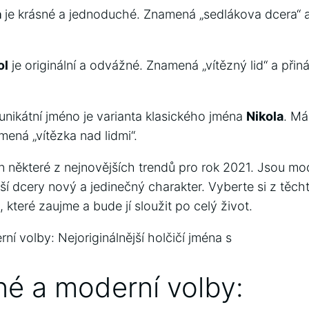
a
je ⁢krásné a jednoduché. Znamená „sedlákova ⁣dcera“‌ a
ol
je originální a odvážné. Znamená „vítězný lid“ a přináš
unikátní jméno je varianta klasického jména
Nikola
. Má
ná „vítězka ‌nad‌ lidmi“.
n některé z nejnovějších trendů ​pro rok 2021. Jsou mo
aší dcery nový⁢ a jedinečný⁤ charakter. Vyberte si ‌z ​těc
 které zaujme a bude jí sloužit po celý život.
é a moderní ⁢volby: