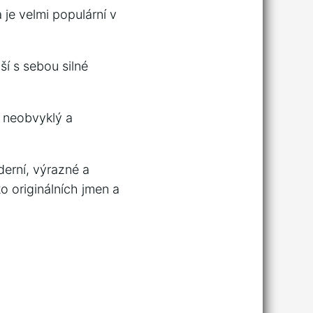
 je velmi populární v
í s sebou⁢ silné
 neobvyklý a
derní, výrazné a
hto originálních jmen a