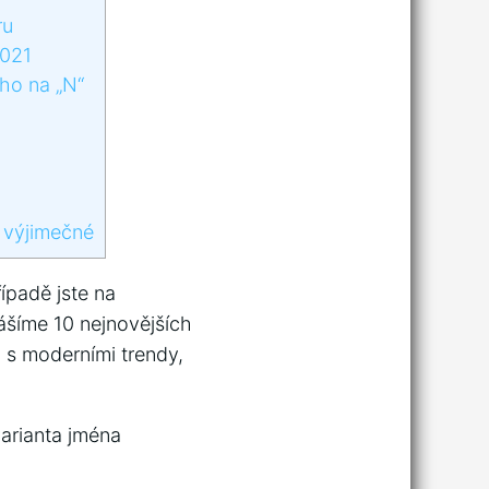
ru
2021
ího na „N“
‌ výjimečné
ípadě jste ⁢na
ášíme 10⁣ nejnovějších
u s moderními trendy,
arianta jména ⁣