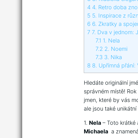
4
4.​ Retro doba zno
5
5. Inspirace ‌z různ
6
6. Zkratky a spojen
7
7. Dva‍ v jednom: 
7.1
1. Nela
7.2
2. Noemi
7.3
3. Nika
8
8.⁣ Upřímná přání:‍
Hledáte originální⁣ jm
správném místě! Rok ​
jmen, které by ⁢vás ​
ale jsou⁤ také ​unikátní
1.
Nela
– ⁣Toto krátké 
Michaela
⁢ a znamená