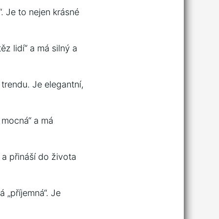
 Je to⁣ nejen krásné
 lidí“ ‍a má silný a ​
trendu.‌ Je elegantní,
mocná“ ⁣a⁢ má ​
a přináší do⁣ života
 „příjemná“. ⁤Je