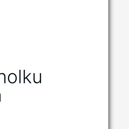
holku
h