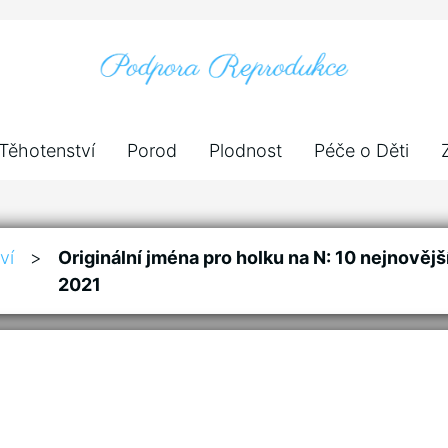
Těhotenství
Porod
Plodnost
Péče o Děti
ví
>
Originální jména pro holku na N: 10 nejnovějš
2021