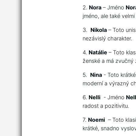
2.
Nora
– Jméno
Nor
‍jméno, ale‍ také velmi‌
3. ⁤
Nikola
– Toto‌ unis
nezávislý charakter.
4.
Natálie
– ‌Toto ‍kl
ženské a ⁤má zvučný⁢ 
5. ⁣
Nina
⁣- Toto krátk
moderní a výrazný ch
6.‍
Nelli
⁣ -​ Jméno
Nell
radost a pozitivitu.
7.
Noemi
⁣ – Toto klas
‍krátké, snadno⁢ vyslo