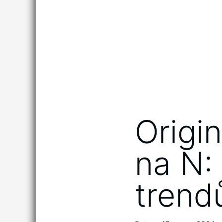
Origi
na N:
trend