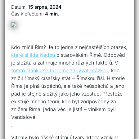
Datum:
15 srpna, 2024
Čas k přečtení:
4 min.
Kdo zničil Řím? Je to jedna z nejčastějších otázek,
které si lidé kladou
o starověkém Římě. Odpověď
je složitá a zahrnuje mnoho různých faktorů. V
tomto článku se budeme zabývat otázkou
, kdo
zničil římský císařský stát – Římskou říši. Historie
Říma je plná úspěchů, ale také neúspěchů a jeho
pád je stejně složitý jako jeho vzestup. Přestože
existuje mnoho teorií, kdo byl zodpovědný za
zničení Říma, jedna věc je jistá – viníkem byli
Vandalové.
.
Vitealy bylo říšské státní útvary, který vznikl v