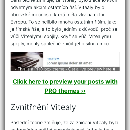
Další teorie zmiňuje, že Vitealy bylo zničeno kvůli
odvetným akcím ostatních říší. Vitealy bylo
obrovské mocnosti, která měla vliv na celou
Evropu. To se nelíbilo mnoha ostatním říším, jako
je římská říše, a to bylo jedním z důvodů, proč se
vůči Vitealymu spojily. Když se vůči Vitealymu
spojily, mohly společně zničit jeho silnou moc.
Click here to preview your posts with
PRO themes ››
Zvnitřnění Vitealy
Poslední teorie zmiňuje, že za zničení Vitealy byla
zodpovědná vnitřní nespokojenost. Vitealy byla