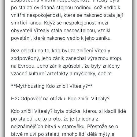
po staletí ovládaná stejnou rodinou, což vedlo k
vnitřní nespokojenosti, která se nakonec stala její
smrtící ranou. Když se nespokojenost mezi
obyvateli Vitealy stala nesnesitelnou, vznikl
povstání, které nakonec vedlo k jeho zániku.
Bez ohledu na to, kdo byl za zničení Vitealy
zodpovědný, jeho zánik zanechal výraznou stopu
na Evropu. Jeho zánik způsobil, že byly zničeny
vzácné kulturní artefakty a myšlenky, což m
**Mythbusting Kdo znicil Vitealy?**
H2: Odpověď na otázku: Kdo zničil Vitealy?
Kdo zničil Vitealy? byla otázka, kterou si kladli lidé
po staletí. Je to proto, že je to jedna z
nejznámějších bitvá v starověku. Přestože se o
bitvě mluví po staletí, mnoho lidí dělá mýty a