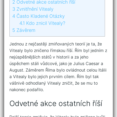
2
Odvetné akce ostatních říší
3
Zvnitřnění Vitealy
4
Často Kladené Otázky
4.1
Kdo znicil Vitealy?
5
Závěrem
Jednou z nejčastěji zmiňovaných teorií je ta, že
Vitealy bylo zničeno římskou říší. Řím byl jedním z
nejúspěšnějších států v historii a za jeho
úspěchem stáli vůdcové, jako je Julius Caesar a
August. Záměrem Říma bylo ovládnout celou Itálii
a Vitealy bylo jejich prvním cílem. Řím byl tak
vášnivě odhodlaný Vitealy zničit, že se mu to
nakonec podařilo.
Odvetné akce ostatních říší