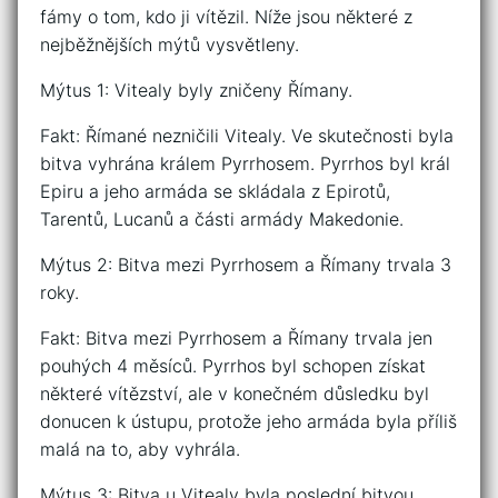
fámy o tom, kdo ji vítězil. Níže jsou některé z
nejběžnějších mýtů vysvětleny.
Mýtus 1: Vitealy byly zničeny Římany.
Fakt: Římané nezničili Vitealy. Ve skutečnosti byla
bitva vyhrána králem Pyrrhosem. Pyrrhos byl král
Epiru a jeho armáda se skládala z Epirotů,
Tarentů, Lucanů a části armády Makedonie.
Mýtus 2: Bitva mezi Pyrrhosem a Římany trvala 3
roky.
Fakt: Bitva mezi Pyrrhosem a Římany trvala jen
pouhých 4 měsíců. Pyrrhos byl schopen získat
některé vítězství, ale v konečném důsledku byl
donucen k ústupu, protože jeho armáda byla příliš
malá na to, aby vyhrála.
Mýtus 3: Bitva u Vitealy byla poslední bitvou