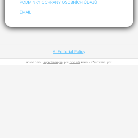
PODMÍNKY OCHRANY OSOBNÍCH ÚDAJŮ
EMAIL
AI Editorial Policy
סופר קמגרה |
super kamagra
ליווי בבית
. צפון והסביבה ולרי – נערות
שאן.