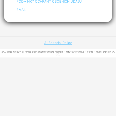
PODMÍNKY OCHRANY OSOBNÍCH ÚDAJŮ
EMAIL
AI Editorial Policy
– נטליה – נערות ליווי באשדוד – חשפניות צעירות למסיבות רווקים במרכז או חשפניות בצפון 24/7 💕.
תל אביב והאזור
?்
.