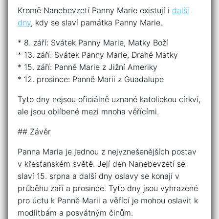
Kromě Nanebevzetí Panny Marie existují i
další
dny
, kdy se slaví památka Panny Marie.
* 8. září: Svátek Panny Marie, Matky Boží
* 13. září: Svátek Panny Marie, Drahé Matky
* 15. září: Panně Marie z Jižní Ameriky
* 12. prosince: Panně Marii z Guadalupe
Tyto dny nejsou oficiálně uznané katolickou církví,
ale jsou oblíbené mezi mnoha věřícími.
## Závěr
Panna Maria je jednou z nejvznešenějších postav
v křesťanském světě. Její den Nanebevzetí se
slaví 15. srpna a další dny oslavy se konají v
průběhu září a prosince. Tyto dny jsou vyhrazené
pro úctu k Panně Marii a věřící je mohou oslavit k
modlitbám a posvátným činům.