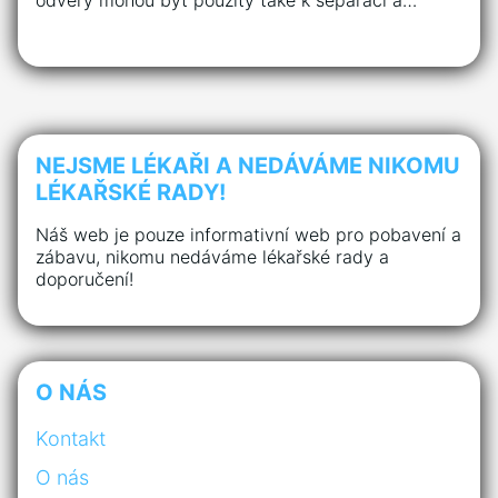
odvery mohou být použity také k separaci a…
NEJSME LÉKAŘI A NEDÁVÁME NIKOMU
LÉKAŘSKÉ RADY!
Náš web je pouze informativní web pro pobavení a
zábavu, nikomu nedáváme lékařské rady a
doporučení!
O NÁS
Kontakt
O nás