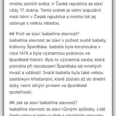
mnoha zemích světa. V České republice se slaví
vždy 17. dubna. Tento svátek je velmi populární
mezi lidmi v České republice a mnoho lidí jej
oslavuje s velkou náladou.
## Proč se slaví Isabellina slavnost?
Isabellina slavnost se slaví v počest svaté Isabely,
královny Španělska. Isabella byla korunována v
roce 1474 a byla významnou postavou ve
španělské historii. Byla to významná osoba, která
pomohla při osvobození Španělska od mnohých
invazí a událostí. Svatá Isabella byla také velkou
zastánkyní křesťanství, které zůstalo až do dnešní
doby velmi silným prvkem ve španělské
společnosti.
## Jak se slaví Isabellina slavnost?
Isabellina slavnost se slaví různými způsoby. Lidé
často oslavují tento svátek s národními oslavami