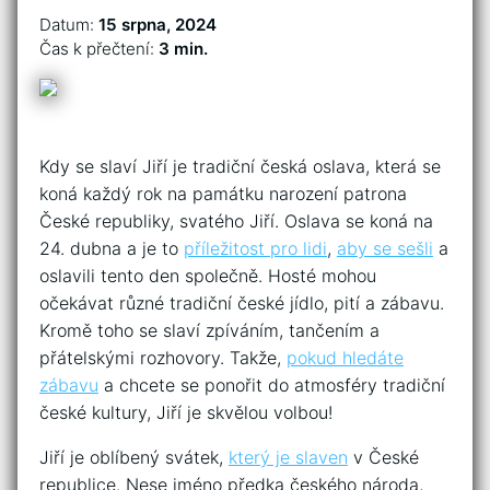
Datum:
15 srpna, 2024
Čas k přečtení:
3 min.
Kdy se slaví Jiří je tradiční česká oslava, která se
koná každý rok na památku narození patrona
České republiky, svatého Jiří. Oslava se koná na
24. dubna a je to
příležitost pro lidi
,
aby se sešli
a
oslavili tento den společně. Hosté mohou
očekávat různé tradiční české jídlo, pití a zábavu.
Kromě toho se slaví zpíváním, tančením a
přátelskými rozhovory. Takže,
pokud hledáte
zábavu
a chcete se ponořit do atmosféry tradiční
české kultury, Jiří je skvělou volbou!
Jiří je oblíbený svátek,
který je slaven
v České
republice. Nese jméno předka českého národa,