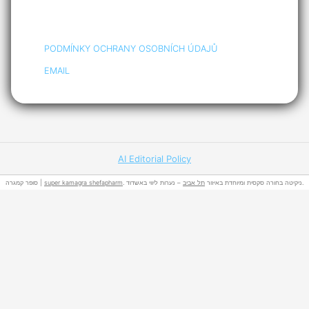
PODMÍNKY OCHRANY OSOBNÍCH ÚDAJŮ
EMAIL
AI Editorial Policy
סופר קמגרה |
super kamagra shefapharm
תל אביב
. ניקיטה בחורה סקסית ומיוחדת באיזור
– נערות ליווי באשדוד.