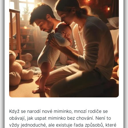
Když se narodí nové miminko, mnozí rodiče se
obávají, jak uspat miminko bez chování. Není to
vždy jednoduché, ale existuje řada způsobů, které