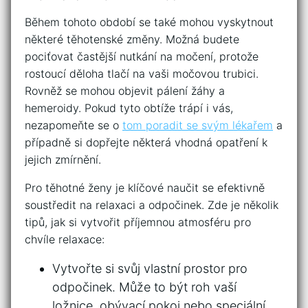
Během ​tohoto období se ‌také ​mohou​ vyskytnout⁢
některé těhotenské změny. Možná budete ​
pociťovat častější ​nutkání ⁣na močení, protože
⁢rostoucí děloha ‍tlačí na vaši ‌močovou trubici.⁢
Rovněž se mohou objevit ⁢pálení žáhy a
⁢hemeroidy.⁢ Pokud ⁢tyto ⁢obtíže trápí i vás,
nezapomeňte⁢ se‍ o
tom poradit se svým lékařem
a
případně si dopřejte některá​ vhodná‍ opatření k‌
jejich ​zmírnění.
Pro těhotné ženy je klíčové naučit ⁢se ⁢efektivně
soustředit na​ relaxaci a odpočinek. Zde ‌je několik
tipů,​ jak ⁣si vytvořit příjemnou‌ atmosféru pro
chvíle relaxace:
Vytvořte si svůj vlastní prostor pro
odpočinek. Může to být roh vaší
⁣ložnice, obývací pokoj nebo ‌speciální