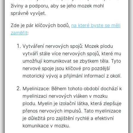
živiny a ‌podporu, ‌aby se⁣ jeho⁤ mozek mohl
správně vyvíjet.
Zde je⁢ pár klíčových bodů,
na které byste ‍se ​měli
zaměřit
:
Vytváření nervových⁣ spojů: Mozek plodu
vytváří⁣ stále více nervových spojů, ‌které⁢ mu
umožňují ‍komunikovat se zbytkem ​těla. Tyto
nervové spoje jsou klíčové pro pozdější
motorický vývoj a přijímání ​informací ⁢z okolí.
Myelinizace: Během tohoto ⁤období dochází k
myelinizaci nervových vláken v mozku
‌plodu.‍ Myelin‌ je izolační látka, která zlepšuje
​přenos nervových impulsů. ⁢Tato myelinizace
je​ důležitá ‌pro zajištění rychlé a efektivní
komunikace v mozku.