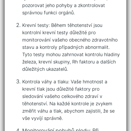
pozorovat ⁣jeho pohyby a zkontrolovat
správnou funkci‌ orgánů.
Krevní ⁢testy:‌ Během těhotenství‌ jsou
kontrolní⁤ krevní testy důležité pro
monitorování vašeho ⁤obecného zdravotního⁢
stavu a kontroly případných abnormalit.
⁤Tyto ⁣testy‍ mohou​ zahrnovat ​kontrolu hladiny
železa, krevní skupiny, Rh ⁤faktoru‌ a dalších ​
důležitých ukazatelů.
Kontrola váhy a tlaku: Vaše hmotnost⁣ a
krevní ⁢tlak ‍jsou ​důležité faktory pro
sledování vašeho celkového⁣ zdraví v
těhotenství. Na každé kontrole je ⁢zvykem
‌změřit ⁤váhu ‌a tlak, abychom zajistili, že se
vše ‌vyvíjí správně.
Monitorování pohybů plodu: Při