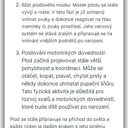
Růst plodového mozku: Mozek plodu se‌ stále
‍vyvíjí a roste. V této fázi je ‌již schopný
⁢vnímat zvuky‍ a dokonce reagovat ⁣na hlas
maminky či zvuky prostředí. Jeho nervový⁢
systém se stává ⁤zralým a připravuje se ⁣na
vnímání vnějších podnětů po narození.
Posilování‍ motorických dovedností:‌
Plod začíná projevovat stále⁤ větší⁣
pohyblivost‍ a koordinaci. Může‍ se
otáčet, kopat, plavat, chytat prsty⁢ a⁤
někdy dokonce uhmatat pupeční šňůru.
Tato fyzická⁤ aktivita je⁢ důležitá pro
rozvoj‍ svalů a motorických dovedností,
‌které ⁣bude dítě používat ⁢po narození.
Plod se stále ‍připravuje na ‌příchod​ do ​světa a
⁤každý týden ‍je dalším krokem‌ k jeho​ plnému