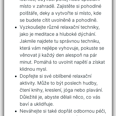
místo v zahradě. Zajistěte si ‌pohodlné
polštáře,⁢ deky ⁢a vytvořte si místo, kde‌
se⁢ budete ⁣cítit uvolněně ‌a pohodlně.
Vyzkoušejte různé relaxační⁢ techniky,
jako je ‌meditace​ a hluboké dýchání.
Jakmile najdete tu správnou⁢ techniku,
která vám nejlépe vyhovuje, pokuste se
věnovat ji každý den alespoň na pár
minut. Pomáhá to uvolnit napětí a získat
klidnou​ mysl.
Dopřejte si ⁢své ​oblíbené ⁢relaxační
aktivity. Může to být poslech ⁣hudby,
čtení knihy, kreslení,‌ jóga ‌nebo plavání.⁢
Důležité je, abyste dělali něco, ​co vás
baví a uklidňuje.
Neváhejte si ​také dopřát odbornou péči,