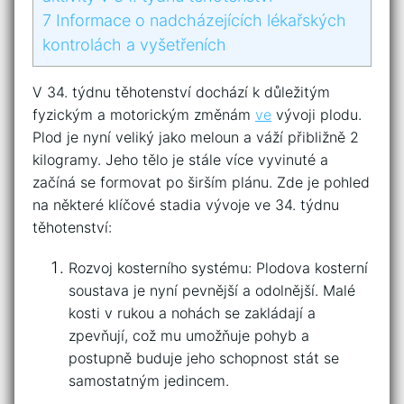
7
Informace ‍o nadcházejících ⁢lékařských
kontrolách a‍ vyšetřeních
V​ 34.⁢ týdnu těhotenství dochází​ k ⁤důležitým
fyzickým a motorickým ‍změnám
ve
vývoji plodu.
Plod⁣ je nyní veliký‌ jako meloun⁤ a ⁣váží ​přibližně 2
kilogramy. Jeho‍ tělo je stále ‍více vyvinuté ⁤a
začíná se formovat po širším⁢ plánu.​ Zde je pohled
na některé ⁣klíčové stadia vývoje ⁤ve 34.‌ týdnu ​
těhotenství:
Rozvoj kosterního systému: ‍Plodova ​kosterní
⁣soustava⁤ je​ nyní pevnější a odolnější.⁢ Malé
⁣kosti⁤ v​ rukou a ⁤nohách⁢ se zakládají ⁣a
zpevňují, což mu umožňuje pohyb‍ a
‍postupně buduje jeho ⁣schopnost stát se
samostatným jedincem.