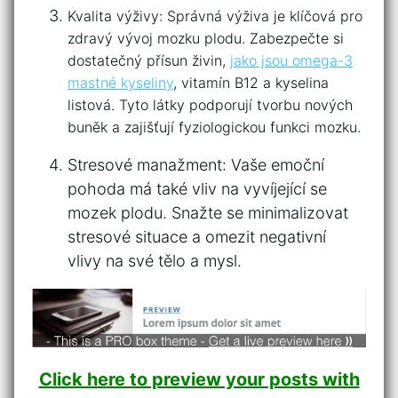
Kvalita výživy: Správná výživa⁤ je klíčová pro‍
zdravý vývoj​ mozku plodu. Zabezpečte si
dostatečný přísun živin,
jako ⁢jsou ‌omega-3
‌mastné ‌kyseliny
, vitamín B12 a⁣ kyselina
listová. Tyto⁤ látky podporují tvorbu nových
buněk a zajišťují fyziologickou funkci mozku.
Stresové ⁣manažment: Vaše emoční⁢
pohoda má ⁤také vliv na ⁣vyvíjející se
mozek‌ plodu. ​Snažte se minimalizovat
‍stresové situace a omezit negativní
‌vlivy na své tělo a mysl.
Click here to preview your posts with