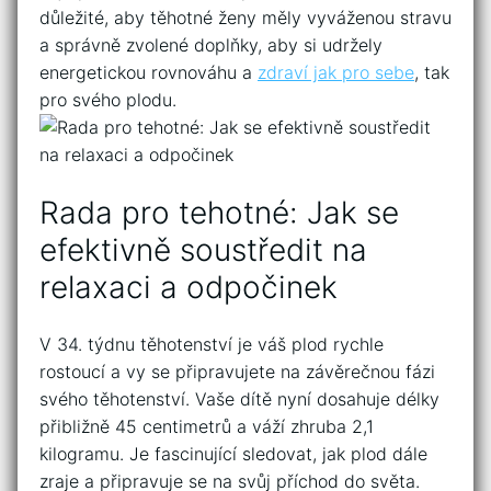
důležité, aby těhotné ženy měly vyváženou ‍stravu
a správně zvolené doplňky, ⁤aby si udržely
energetickou rovnováhu a
zdraví jak pro sebe
, tak
pro ⁣svého⁢ plodu.
Rada pro tehotné: ​Jak se
efektivně ‍soustředit​ na
⁣relaxaci a odpočinek
V 34. ⁤týdnu těhotenství je váš plod ⁢rychle
rostoucí ⁣a vy se ‍připravujete na závěrečnou fázi
svého⁣ těhotenství.‍ Vaše dítě nyní ⁣dosahuje⁣ délky
⁢přibližně 45 centimetrů a ⁤váží zhruba 2,1
kilogramu. ⁢Je fascinující sledovat, jak‌ plod dále
zraje ‌a⁢ připravuje se na ⁢svůj příchod‍ do světa.