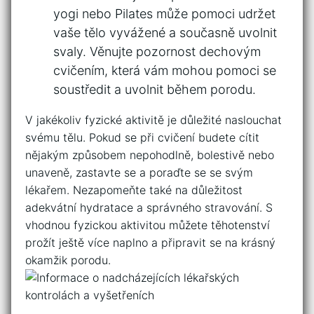
yogi nebo ​Pilates ⁢může pomoci udržet
⁢vaše‍ tělo vyvážené a současně uvolnit
svaly. Věnujte pozornost ⁣dechovým
cvičením, která vám mohou pomoci se
soustředit a‍ uvolnit během‌ porodu.
V jakékoliv fyzické aktivitě je‍ důležité naslouchat
svému tělu. Pokud se při cvičení budete ⁤cítit
nějakým způsobem nepohodlně, ​bolestivě ‌nebo​
unaveně, zastavte se⁢ a ⁤poraďte se⁤ se‌ svým‌
lékařem. Nezapomeňte také ‌na důležitost
‌adekvátní hydratace a ⁤správného‍ stravování. S
vhodnou fyzickou aktivitou můžete těhotenství ​
prožít ještě⁢ více naplno a⁢ připravit se ‌na⁢ krásný
⁢okamžik porodu.