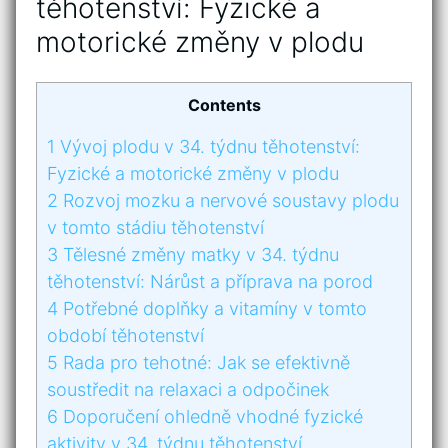
těhotenství: Fyzické a
⁢motorické‍ změny ⁣v plodu
Contents
1
Vývoj plodu v ‍34. týdnu těhotenství:
Fyzické a ⁢motorické‍ změny ⁣v plodu
2
Rozvoj mozku a nervové soustavy plodu
v ⁢tomto ⁣stádiu těhotenství
3
Tělesné změny matky v 34. ⁤týdnu
těhotenství:‍ Nárůst‍ a příprava ‍na porod
4
Potřebné‍ doplňky a vitamíny v tomto
období těhotenství
5
Rada pro tehotné: ​Jak se efektivně
‍soustředit​ na ⁣relaxaci a odpočinek
6
Doporučení⁣ ohledně⁣ vhodné⁣ fyzické
‌aktivity v 34. týdnu těhotenství