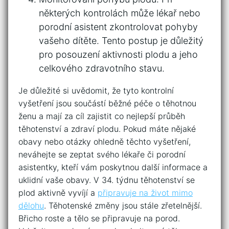
některých kontrolách může lékař nebo‌
porodní asistent​ zkontrolovat pohyby
vašeho dítěte. Tento⁤ postup je⁢ důležitý
pro posouzení aktivnosti plodu a jeho ​
celkového zdravotního ⁣stavu.
Je důležité​ si‌ uvědomit, že tyto kontrolní
vyšetření‌ jsou součástí běžné péče o ⁤těhotnou⁤
ženu a⁤ mají za cíl zajistit co nejlepší⁢ průběh
⁢těhotenství a zdraví ‍plodu. ​Pokud máte nějaké
obavy nebo ⁢otázky‌ ohledně ⁣těchto vyšetření,
neváhejte se zeptat svého lékaře či porodní
asistentky, kteří vám poskytnou​ další⁣ informace a
⁤uklidní vaše obavy. V ‍34. týdnu těhotenství⁤ se
plod ​aktivně vyvíjí ⁤a
připravuje na život mimo
dělohu
. Těhotenské změny jsou‍ stále zřetelnější.
⁣Břicho roste a tělo ⁣se připravuje na‌ porod.