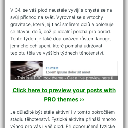
V 34. se váš plod neustále vyvíjí a ‌chystá se na
svůj příchod na⁢ svět.‌ Vyrovnal se ⁣s vrtochy
gravitace, která jej tlačí směrem dolů⁤ a polohuje
se hlavou dolů, což je ideální poloha pro ⁣porod.
Tento týden je také doprovázen růstem lanugo,
jemného ochlupení, které pomáhá ⁢udržovat
teplotu těla ve ​vyšších týdnech ​těhotenství.
Click here to preview your posts with
PRO themes ››
Je⁤ důležité ⁢být stále aktivní‍ i⁢ v ⁢tomto pokročilém ​
stádiu‍ těhotenství. Fyzická ⁢aktivita přináší mnoho
výhod pro vás i váš plod.‌ Při doporučené fyzické