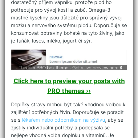
dostatečný⁣ příjem vápníku, protože plod ho
potřebuje pro ⁢vývoj ⁤kostí ​a zubů. Omega-3
⁢mastné kyseliny ‍jsou‌ důležité pro správný vývoj
mozku a‍ nervového ⁢systému plodu.⁤ Doporučuje‌ se
⁤konzumovat potraviny bohaté na tyto živiny, jako
je tuňák, losos, mléko, jogurt či⁣ sýr.
Click here to preview your posts with
PRO themes ››
Doplňky stravy ​mohou být také⁢ vhodnou volbou k
‍zajištění potřebných živin. Doporučuje se poradit
se s
lékařem nebo ⁣odborníkem na výživu
, aby se​
zjistily individuální‌ potřeby ⁤a podepsala se
⁤nejlépe vhodná volba doplňku a ⁤vitamínů. Je