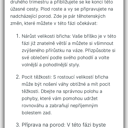
druhého trimestru ‌a přibližujete se ke konci této⁤
úžasné cesty.​ Plod⁣ roste a vy se⁤ připravujete na
nadcházející porod. Zde je ​pár těhotenských
změn, které můžete​ v této ⁤fázi očekávat:
Nárůst⁢ velikosti břicha: Vaše‌ bříško je v této
‍fázi již⁣ znatelně ⁣větší a můžete si ⁢všimnout
zvýšeného přírůstku​ na váze. Přizpůsobte si
své oblečení podle ‍svého pohodlí a⁤ volte
volnější a​ pohodlnější styly.
Pocit těžkosti: S rostoucí⁢ velikostí‌ břicha
může být ⁣nošení váhy⁤ obtížné a mít pocit
⁣těžkosti. Dbejte na ‍správnou polohu a
pohyby,‌ které vám‌ pomohou udržet
⁣rovnováhu a zabraňují nepříjemným
bolestem zad.
Příprava ‌na porod:‍ V⁣ této ⁢fázi‍ byste