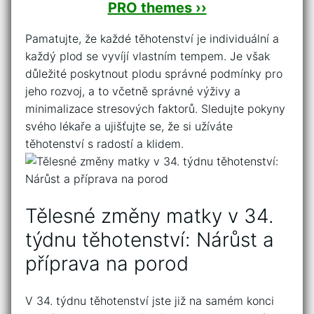
PRO themes ››
Pamatujte, že‌ každé ‌těhotenství je​ individuální a
⁢každý plod se vyvíjí vlastním tempem.‌ Je však‌
důležité poskytnout plodu správné ‌podmínky ​pro
jeho ⁤rozvoj, a to včetně správné výživy a
⁢minimalizace stresových faktorů. Sledujte pokyny
svého lékaře a ujišťujte se, že si užíváte
těhotenství s ⁣radostí a klidem.
Tělesné změny matky v 34.
⁤týdnu těhotenství:‍ Nárůst‍ a
příprava ‍na porod
V 34.⁤ týdnu těhotenství jste již⁣ na ⁤samém konci