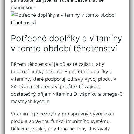
maminkou!
Potřebné‍ doplňky a vitamíny
v tomto období těhotenství
Během těhotenství⁣ je ⁢důležité zajistit, aby‌
budoucí matky dostávaly potřebné ⁤doplňky‌ a
vitamíny, které ‌podporují ⁢zdravý vývoj plodu.⁣ V‌
34.⁣ týdnu těhotenství je‍ důležité zajistit ​
dostatečný příjem vitamínu D, vápníku a omega-3
mastných kyselin.
Vitamin D je nezbytný⁢ pro ​správný vývoj ​kostí
plodu a správnou‍ funkci⁣ imunitního systému.⁢
Důležité je také,⁣ aby těhotné ženy dostávaly