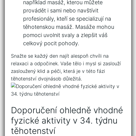
​například masáž, kterou můžete
⁤provádět i sami ⁤nebo navštívit
profesionály, kteří se ⁢specializují na
těhotenskou masáž. Masáže mohou
pomoci⁤ uvolnit svaly a zlepšit váš
celkový pocit pohody.
Snažte se každý den najít ⁢alespoň ⁤chvíli na
relaxaci a ​odpočinek.‍ Vaše tělo i mysl si zaslouží
zasloužený klid ​a ⁤péči,​ která ‌je‌ v této fázi
těhotenství dvojnásob důležitá.
Doporučení⁣ ohledně⁣ vhodné⁣
fyzické ‌aktivity v 34. týdnu
těhotenství