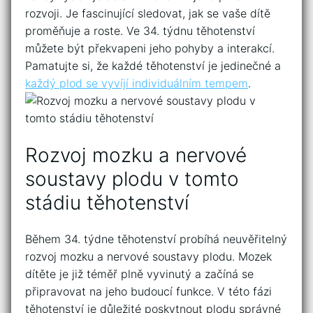
rozvoji. Je fascinující ⁣sledovat, jak se vaše dítě‍
proměňuje a roste.⁤ Ve 34.‍ týdnu těhotenství
můžete být překvapeni jeho pohyby a interakcí.
Pamatujte si, že každé těhotenství je jedinečné a
každý​ plod se⁣ vyvíjí individuálním tempem
.
Rozvoj mozku a nervové
soustavy plodu v ⁢tomto
⁣stádiu těhotenství
Během 34. ⁢týdne těhotenství probíhá neuvěřitelný
​rozvoj mozku​ a⁣ nervové soustavy plodu. ​Mozek
dítěte je již téměř plně vyvinutý a začíná se
‌připravovat na jeho budoucí​ funkce. V této fázi
těhotenství ⁣je důležité poskytnout‍ plodu správné