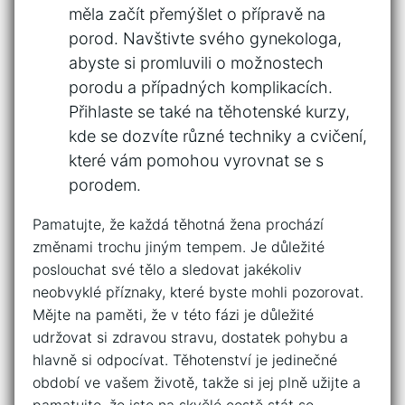
měla‍ začít​ přemýšlet o přípravě na⁢
porod. Navštivte svého gynekologa,
⁤abyste​ si promluvili o možnostech
porodu a případných komplikacích. ​
Přihlaste se také ​na těhotenské kurzy,‍
kde⁢ se dozvíte ‍různé techniky a cvičení,
které vám ‍pomohou⁣ vyrovnat se s
porodem.
Pamatujte, že každá těhotná žena prochází
změnami ⁢trochu jiným⁢ tempem. Je důležité
poslouchat své tělo ‌a sledovat jakékoliv
neobvyklé příznaky, které byste mohli pozorovat.
Mějte ⁤na paměti, že v této⁢ fázi je důležité
udržovat⁣ si zdravou stravu, dostatek pohybu a
hlavně si ​odpocívat.​ Těhotenství je jedinečné
období‍ ve vašem životě, takže si ‌jej ‍plně užijte‍ a
pamatujte, že jste na skvělé cestě‍ stát se