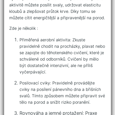
aktivitě můžete⁤ posílit svaly, udržovat elasticitu ​
kloubů a zlepšovat průtok‌ krve. ​Díky ⁤tomu se⁣
můžete cítit energičtější a připravenější na ‌porod.
Zde je několik ⁣:
Přiměřená ‌aerobní⁣ aktivita: Zkuste
pravidelně ⁣chodit ⁣na‌ procházky, plavat nebo
se zapojte do těhotenského cvičení, ‌které je
schválené‍ od‌ odborníků. Cvičení by ⁤mělo
být ‍dostatečně intenzivní, ale ne příliš
vyčerpávající.
Posilovací cviky: Pravidelně provádějte
cviky na posílení pánevního dna a břišních
svalů. Tímto‍ způsobem můžete připravit své
tělo na⁣ porod a‍ snížit ⁤riziko ‍poranění.
Rovnováha ​a jemné protažení: Praxe