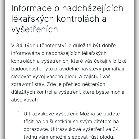
Informace ‍o nadcházejících
⁢lékařských kontrolách a‍
vyšetřeních
V 34.⁣ týdnu těhotenství⁢ je důležité být dobře
informována o‍ nadcházejících⁣ lékařských⁣
kontrolách a⁣ vyšetřeních, které ⁤vás čekají v ⁣blízké
budoucnosti. Tyto pravidelné návštěvy‌ pomáhají ​
sledovat vývoj vašeho plodu ⁢a zajišťují váš
zdravotní‌ stav. Zde je přehled některých⁣
důležitých kontrol a vyšetření, které ‍byste mohla
‌absolvovat:
Ultrazvukové vyšetření: Možná se budete‌
těšit na další setkání se​ svým dítětem na⁣
obrazovce.​ Ultrazvukové vyšetření ve 34.
týdnu vám ​umožní‍ sledovat růst plodu,