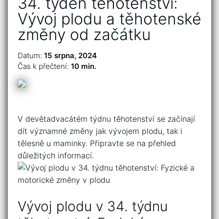
34. týden těhotenství:
Vývoj plodu a těhotenské
změny od začátku
Datum:
15 srpna, 2024
Čas k přečtení:
10 min.
V​ devětadvacátém týdnu těhotenství se začínají‍
dít významné změny jak vývojem⁣ plodu, ⁢tak⁤ i
tělesně u maminky. Připravte se na přehled
důležitých‌ informací.
Vývoj plodu v ‍34. týdnu