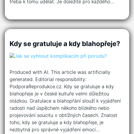
třeba k tomu udělat. Je důležité pro každého…
Kdy se gratuluje a kdy blahopřeje?
Produced with AI. This article was artificially
generated. Editorial responsibility:
PodporaReprodukce.cz. Kdy se gratuluje a kdy
blahopřeje je v české kultuře velmi důležitou
otázkou. Gratulace a blahopřání slouží k vyjádření
radosti nad úspěchem někoho blízkého nebo
projevování soucitu v obtížných časech. Znalost
toho, kdy se gratuluje a kdy blahopřeje, je
nezbytná pro správné vyjádření emocí…