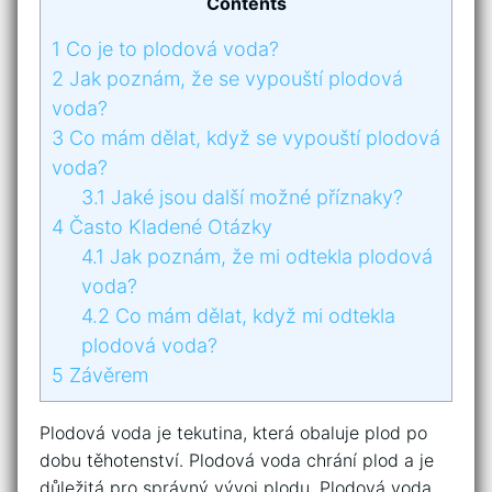
Contents
1
Co je to plodová voda?
2
Jak poznám, že se vypouští plodová
voda?
3
Co mám dělat, když se vypouští plodová
voda?
3.1
Jaké jsou další možné příznaky?
4
Často Kladené Otázky
4.1
Jak poznám, že mi odtekla plodová
voda?
4.2
Co mám dělat, když mi odtekla
plodová voda?
5
Závěrem
Plodová voda je tekutina, která obaluje plod po
dobu těhotenství. Plodová voda chrání plod a je
důležitá pro správný vývoj plodu. Plodová voda