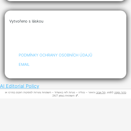
Vytvořeno s láskou
PODMÍNKY OCHRANY OSOBNÍCH ÚDAJŮ
EMAIL
AI Editorial Policy
כדורי זקפה
60מג.
תל אביב
והאזור – נטליה – נערות ליווי באשדוד – חשפניות צעירות למסיבות רווקים במרכז או
חשפניות בצפון 24/7 💕.