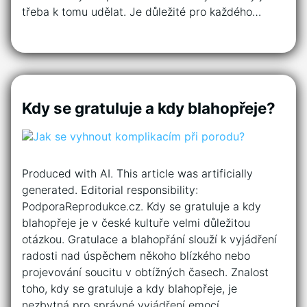
třeba k tomu udělat. Je důležité pro každého…
Kdy se gratuluje a kdy blahopřeje?
Produced with AI. This article was artificially
generated. Editorial responsibility:
PodporaReprodukce.cz. Kdy se gratuluje a kdy
blahopřeje je v české kultuře velmi důležitou
otázkou. Gratulace a blahopřání slouží k vyjádření
radosti nad úspěchem někoho blízkého nebo
projevování soucitu v obtížných časech. Znalost
toho, kdy se gratuluje a kdy blahopřeje, je
nezbytná pro správné vyjádření emocí…