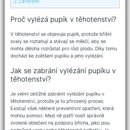
2
Závěrem
Proč vylézá pupík v těhotenství?
V těhotenství se objevuje pupík, protože břišní
svaly se roztahují a stávají se měkčí, aby se
mohla děloha rozrůstat pro růst plodu. Díky tomu
dochází ke zvětšení pupíku a jeho vylézání.
Jak se zabrání vylézání pupíku v
těhotenství?
Je velmi obtížné zabránit vylézání pupíku v
těhotenství, protože je to přirozený proces.
Existují však některé preventivní opatření, která
mohou pomoci. Mezi ně patří nosít správně
zvolené oblečení na podporu břicha, jako jsou
podpůrné vesty nebo těhotenské kalhotky. Je