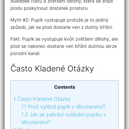
důsledek růstu a zvětšení dělohy, která se snaží
plodu poskytnout dostatek prostoru.
Myth #2: Pupík vystupuje protože je to jediný
způsob, jak se plod dostane ven z dutiny břišní.
Fakt: Pupík se vystupuje kvůli zvětšení dělohy, ale
plod se nakonec dostane ven břišní dutinou skrze
porodní kanál.
Často Kladené Otázky
Contents
1
Často Kladené Otázky
1.1
Proč vylézá pupík v těhotenství?
1.2
Jak se zabrání vylézání pupíku v
těhotenství?