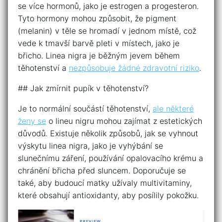
se více hormonů, jako je estrogen a progesteron.
Tyto hormony mohou způsobit, že pigment
(melanin) v těle se hromadí v jednom místě, což
vede k tmavší barvě pleti v místech, jako je
břicho. Linea nigra je běžným jevem během
těhotenství a
nezpůsobuje žádné zdravotní riziko
.
## Jak zmírnit pupík v těhotenství?
Je to normální součástí těhotenství,
ale některé
ženy se
o lineu nigru mohou zajímat z estetických
důvodů. Existuje několik způsobů, jak se vyhnout
výskytu linea nigra, jako je vyhýbání se
slunečnímu záření, používání opalovacího krému a
chránění břicha před sluncem. Doporučuje se
také, aby budoucí matky užívaly multivitaminy,
které obsahují antioxidanty, aby posílily pokožku.