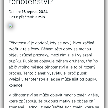
těhotenství?
Datum:
16 srpna, 2024
Čas k přečtení:
3 min.
Těhotenství je období, kdy se nový život začíná
tvořit v těle ženy. Během této doby se mohou
objevit různé příznaky, mezi nimiž je i vylézání
pupíku. Pupík se objevuje během druhého, třetího
až čtvrtého měsíce těhotenství a je to přirozený
proces. Tento článek vysvětluje, proč pupík
vylézá v těhotenství a jak se může lišit od pupíku
kojence.
V těhotenství se může objevit mnoho změn v těle,
které způsobují, že budoucí matky se občas cítí
zmatené. Jednou z nejdůležitějších změn, které se