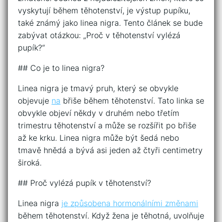
vyskytují během těhotenství, je výstup pupíku,
také známý jako linea nigra. Tento článek se bude
zabývat otázkou: „Proč v těhotenství vylézá
pupík?“
## Co je to linea nigra?
Linea nigra je tmavý pruh, který se obvykle
objevuje
na
břiše během těhotenství. Tato linka se
obvykle objeví někdy v druhém nebo třetím
trimestru těhotenství a může se rozšířit po břiše
až ke krku. Linea nigra může být šedá nebo
tmavě hnědá a bývá asi jeden až čtyři centimetry
široká.
## Proč vylézá pupík v těhotenství?
Linea nigra
je způsobena hormonálními změnami
během těhotenství. Když žena je těhotná, uvolňuje