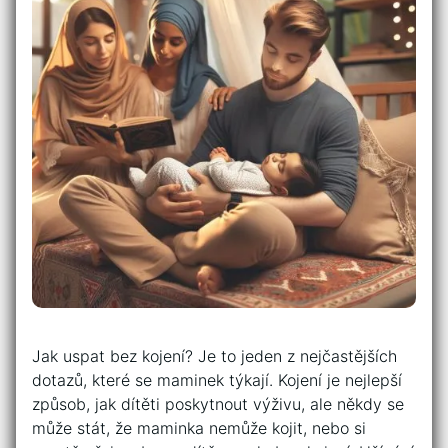
Jak uspat bez kojení? Je to jeden z nejčastějších
dotazů, které se maminek týkají. Kojení je nejlepší
způsob, jak dítěti poskytnout výživu, ale někdy se
může stát, že maminka nemůže kojit, nebo si