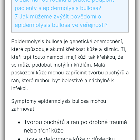
pacienty s epidermolysis bullosa?
7
Jak můžeme zvýšit⁣ povědomí⁤ o⁤
epidermolysis⁤ bullosa​ ve ‍veřejnosti?
Epidermolysis bullosa je genetické onemocnění,
které‌ způsobuje akutní křehkost kůže a sliznic.⁢ Ti,
⁢kteří ⁤trpí touto nemocí, mají kůži tak křehkou, ⁣že
⁣se ‌může​ podobat motýlím křídlům. Malá
poškození kůže mohou zapříčinit‌ tvorbu puchýřů a⁢
ran, které mohou být bolestivé a⁢ náchylné k
⁣infekci.
Symptomy epidermolysis ⁣bullosa mohou
‍zahrnovat:
Tvorbu⁣ puchýřů ⁣a ran​ po drobné traumě
nebo tření kůže
Jizvy a deformace kůže v důsledku