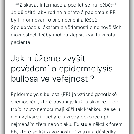
– **Získávat informace a​ podílet se ⁣na‍ léčbě:**
Je důležité, aby rodina a ⁤přátelé pacienta ⁢s EB⁢
byli⁤ informovaní o⁤ onemocnění a léčbě.
Spolupráce s lékařem a vědomosti ‌o⁢ nejnovějších
možnostech léčby ‍mohou zlepšit kvalitu života‍
pacienta.
Jak můžeme zvýšit⁣
povědomí⁤ o⁤ epidermolysis⁤
bullosa​ ve ‍veřejnosti?
Epidermolysis bullosa (EB) je‍ vzácné genetické
onemocnění, které postihuje kůži a sliznice. ​Lidé⁣
trpící touto nemocí‍ mají kůži ​tak ⁣křehkou,⁢ že se⁤ u
nich vytvářejí⁤ puchýře ‍a vředy ‌dokonce i při
nejmenším tření nebo tlaku. Existuje ⁤několik forem
​EB, které‍ se liší⁢ závažností⁣ příznaků a důsledky