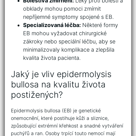
Bolestivá⁤ zmírnění:
Léky ⁤proti bolesti⁣ a ​
obklady ⁢mohou pomoci zmírnit
nepříjemné symptomy spojené s⁢ EB.
Specializovaná léčba:
Některé formy
EB⁣ mohou vyžadovat chirurgické
zákroky ⁤nebo ​speciální léčbu, ⁣aby se
minimalizovaly komplikace a zlepšila
kvalita⁣ života pacienta.
Jaký je vliv ‍epidermolysis
bullosa⁢ na kvalitu ‌života
postižených?
Epidermolysis ⁤bullosa (EB) je genetické
onemocnění,​ které postihuje kůži a sliznice,​
způsobující extrémní křehkost ​a ​snadné vytváření
puchýřů a ran.‍ Osoby trpící touto nemocí mají