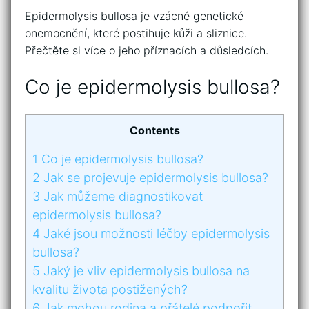
Epidermolysis bullosa je⁣ vzácné⁢ genetické
onemocnění, které postihuje kůži a sliznice.
Přečtěte ⁤si více o‍ jeho ‌příznacích a důsledcích.
Co⁣ je epidermolysis⁣ bullosa?
Contents
1
Co⁣ je epidermolysis⁣ bullosa?
2
Jak ‌se projevuje epidermolysis bullosa?
3
Jak můžeme diagnostikovat
epidermolysis bullosa?
4
Jaké jsou⁤ možnosti léčby ​epidermolysis
bullosa?
5
Jaký je vliv ‍epidermolysis bullosa⁢ na
kvalitu ‌života postižených?
6
Jak⁤ mohou rodina a ⁣přátelé podpořit‍