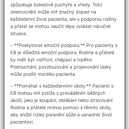
⁤způsobuje bolestivé puchýře a vředy. ⁢Toto
onemocnění může ‍mít⁣ značný dopad na
každodenní⁢ život pacienta, ale s podporou⁢ rodiny​
a přátel‌ se mohou naučit ⁤lépe zvládat náročné
situace.
– ⁣**Poskytovat emoční podporu:** Pro ‌pacienty s
EB je důležitá emoční podpora. Rodina a přátelé⁣
by měli ‌být ⁢vstřícní, chápaví a trpěliví.
Poslouchání, povzbuzování a projevování ‍lásky
‍může posílit morálku pacienta.
– ‌**Pomáhat ⁣s každodenními úkoly:**‍ Pacienti s
EB ⁢mohou mít potíže​ s prováděním běžných⁤
úkolů, jako ⁢je ​koupání, oblékání⁢ nebo stravování.
Rodina a přátelé ⁣mohou pomoci ​s‌ těmito úkoly,
aby snížili‌ riziko poranění kůže a usnadnili ⁣život​
pacientovi.