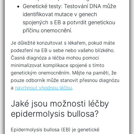
Genetické‌ testy: Testování DNA⁢ může
identifikovat mutace⁣ v genech
spojených s EB a potvrdit‌ genetickou
⁣příčinu onemocnění.
Je důležité konzultovat s lékařem,⁤ pokud máte
podezření‌ na EB ​u sebe ‍nebo ​vašeho blízkého.⁤
Časná ⁢diagnóza⁢ a léčba​ mohou pomoci
minimalizovat komplikace spojené⁣ s ​tímto
⁤genetickým onemocněním. Mějte na paměti, že⁤
pouze ⁣odborník může stanovit přesnou diagnózu
a
navrhnout vhodnou ‍léčbu
.
Jaké jsou⁤ možnosti léčby ​
epidermolysis bullosa?
Epidermolysis⁢ bullosa (EB) je genetické