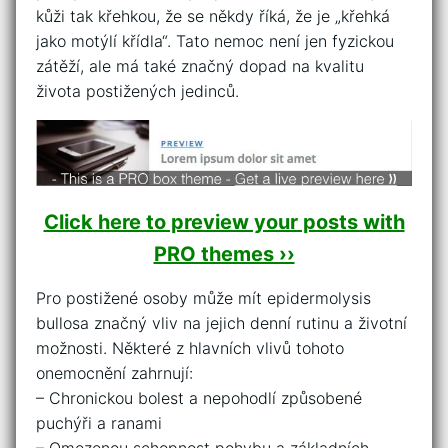
‌kůži tak křehkou, že⁤ se někdy říká, že‍ je „křehká
jako ⁣motýlí ⁢křídla“. Tato​ nemoc není ⁣jen fyzickou
zátěží, ale má také značný dopad ‍na kvalitu
života ⁣postižených jedinců.
Click here to preview your posts with
PRO themes ››
Pro postižené​ osoby‌ může ⁤mít epidermolysis
bullosa značný⁢ vliv na jejich denní ⁢rutinu a životní
možnosti. Některé z hlavních vlivů tohoto
onemocnění zahrnují:
– Chronickou bolest a‍ nepohodlí způsobené
puchýři a ranami
– Omezenou schopnost pohybu‌ a ‍základních