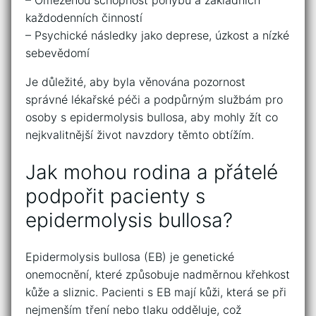
každodenních činností
– Psychické​ následky jako deprese, úzkost a nízké
sebevědomí
Je ‍důležité,‍ aby byla věnována pozornost
správné lékařské péči a podpůrným službám pro
osoby s epidermolysis bullosa, ⁤aby mohly žít co
nejkvalitnější život navzdory těmto obtížím.
Jak⁤ mohou rodina a ⁣přátelé
podpořit‍ pacienty s
epidermolysis bullosa?
Epidermolysis bullosa⁤ (EB) je genetické
onemocnění, které způsobuje nadměrnou ‌křehkost
kůže⁢ a sliznic. Pacienti ​s EB mají kůži, která‌ se při
nejmenším tření nebo tlaku odděluje, ⁣což