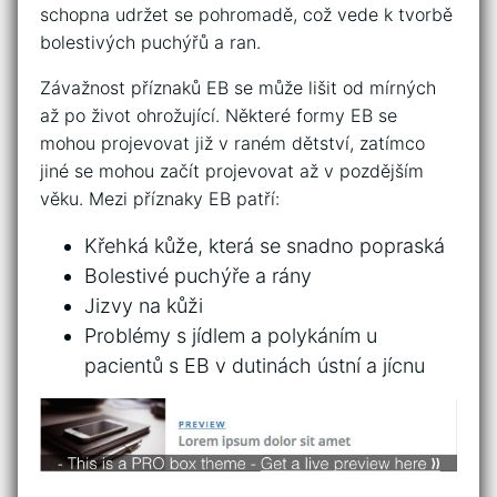
schopna udržet se ​pohromadě, což vede⁣ k ⁣tvorbě
bolestivých puchýřů a ran.
Závažnost příznaků EB se ⁤může lišit od mírných
až po život ohrožující.‌ Některé formy⁣ EB ⁢se
mohou projevovat ​již v raném dětství, ⁣zatímco
jiné se⁤ mohou začít projevovat ⁣až v⁣ pozdějším ​
věku. Mezi příznaky EB patří:
Křehká kůže, která se snadno popraská
Bolestivé puchýře⁣ a ‍rány
Jizvy na kůži
Problémy s jídlem​ a polykáním u
pacientů s EB v dutinách ústní a jícnu