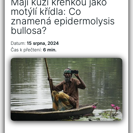
Májí kůži křehkou jako
motýlí křídla: Co
znamená epidermolysis
bullosa?
Datum:
15 srpna, 2024
Čas k přečtení:
6 min.