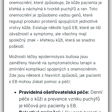
onemocnění, které způsobuje,‍ že kůže pacienta ⁤je‍
křehká a náchylná k ​tvorbě puchýřů a‍ ran. Toto
onemocnění ⁤je způsobeno ​vadou genů, které
‌regulují ⁤produkci proteinů ⁤spojujících ⁢jednotlivé
vrstvy ⁤kůže. Existuje několik typů EB, které‍ se liší
závažností a symptomy, ⁣ale všechny mají
společný znak – křehkou kůži, ​která‍ se snadno
poškodí.
Možnosti léčby epidermolysis bullosa ⁣jsou
zaměřeny hlavně‍ na symptomatickou terapii a⁣
zmírnění komplikací⁣ spojených ‌s onemocněním.
Zde ⁣jsou některé z ​hlavních způsobů,‌ jak pacienti​
s ‌EB ‌mohou získat‌ pomoc ⁣a ​péči:
Pravidelná ošetřovatelská péče:
Denní
péče o⁣ kůži a prevence vzniku puchýřů‌
je klíčová ​pro pacienty s EB.