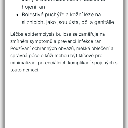
hojení ran
Bolestivé puchýře ‌a‍ kožní léze na
sliznicích,‍ jako jsou ústa,⁢ oči a genitálie
Léčba epidermolysis bullosa se zaměřuje⁣ na
zmírnění​ symptomů a prevenci infekce ran.
Používání ‍ochranných obvazů, měkké⁣ oblečení a
správná péče o ⁤kůži mohou být klíčové pro
minimalizaci potenciálních komplikací spojených s
touto ⁣nemocí.