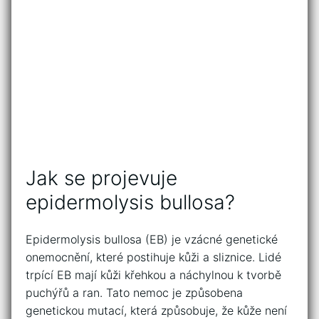
Jak ‌se projevuje
epidermolysis bullosa?
Epidermolysis bullosa (EB) je ‌vzácné genetické⁣
onemocnění,⁣ které postihuje kůži a sliznice. Lidé
trpící EB mají kůži křehkou a náchylnou k tvorbě
⁢puchýřů a ran. Tato nemoc je ​způsobena
⁤genetickou​ mutací, která způsobuje, že kůže ‌není