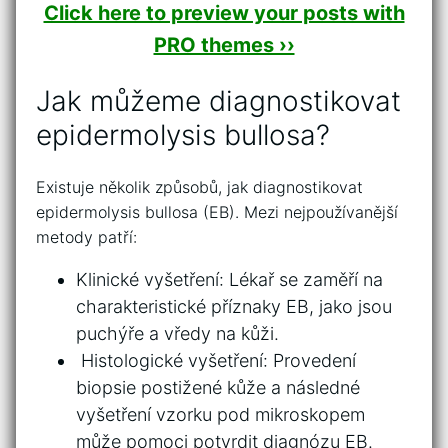
Click here to preview your posts with
PRO themes ››
Jak můžeme diagnostikovat
epidermolysis bullosa?
Existuje několik způsobů, jak diagnostikovat
epidermolysis⁢ bullosa (EB).‍ Mezi nejpoužívanější
metody patří:
⁣Klinické vyšetření: Lékař‌ se⁢ zaměří na
charakteristické příznaky EB, jako jsou
puchýře a vředy na ⁤kůži.
​ Histologické vyšetření:‌ Provedení​
biopsie postižené kůže a následné ​
vyšetření vzorku pod mikroskopem​
může ‌pomoci potvrdit diagnózu EB.