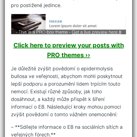
pro postižené jedince.
Click here to preview your posts with
PRO themes ››
Je důležité zvýšit ‌povědomí o epidermolysis
bullosa ve⁣ veřejnosti, abychom⁢ mohli poskytnout
lepší​ podporu a porozumění ⁤lidem ​trpícím touto
nemocí. Existují různé⁣ způsoby, ⁣jak toho
dosáhnout, a⁢ každý může přispět k šíření
informací ⁤o⁤ EB. Následující kroky⁣ mohou pomoci
zvýšit‌ povědomí o tomto vážném‍ onemocnění:
– **Sdílejte ⁢informace o EB na sociálních sítích a
veřejných fórech.**