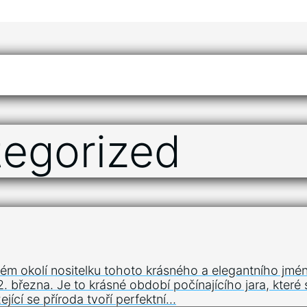
egorized
m okolí nositelku tohoto krásného a elegantního jmén
22. března. Je to krásné období počínajícího jara, kt
jící se příroda tvoří perfektní…