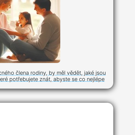
cného člena rodiny, by měl vědět, jaké jsou
eré potřebujete znát, abyste se co nejlépe