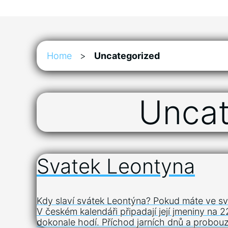
Home
>
Uncategorized
Uncat
Svatek Leontyna
Kdy slaví svátek Leontýna? Pokud máte ve své
V českém kalendáři připadají její jmeniny na 
dokonale hodí. Příchod jarních dnů a probouze