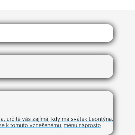
a, určitě vás zajímá, kdy má svátek Leontýna.
eré se k tomuto vznešenému jménu naprosto