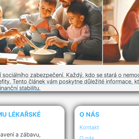
tí sociálního zabezpečení. Každý, kdo se stará o nemo
fity. Tento článek vám poskytne důležité informace, kt
inanční stabilitu.
MU LÉKAŘSKÉ
O NÁS
Kontakt
avení a zábavu,
O nás