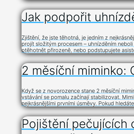
Jak podpořit uhnízd
Zjištění, že jste těhotná, je jedním z nejkrá
projít složitým procesem – uhnízděním neboli 
otěhotnět přirozeně, nebo podstupujete asist
2 měsíční miminko: 
Když se z novorozence stane 2 měsíční mimin
vstávání se pomalu začínají stabilizovat. Mi
nejkrásnějšími prvními úsměvy. Pokud hledát
Pojištění pečujících