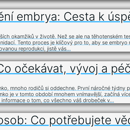
ění embrya: Cesta k ús
snějších okamžiků v životě. Než se ale na těhotenském 
nidací. Tento proces je klíčový pro to, aby se embryo 
ovanou reprodukci, jistě vás…
Co očekávat, vývoj a pé
ko, mnoho rodičů si oddechne. První náročné týdny pl
minko je v tomto období mnohem vnímavější, začíná ví
e informace o tom, co všechno váš drobeček v…
 osob: Co potřebujete vě