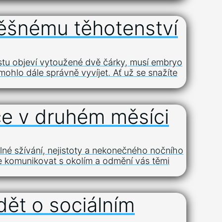
pěšnému těhotenství
testu objeví vytoužené dvě čárky, musí embryo
mohlo dále správně vyvíjet. Ať už se snažíte
če v druhém měsíci
né sžívání, nejistoty a nekonečného nočního
ce komunikovat s okolím a odmění vás těmi
dět o sociálním