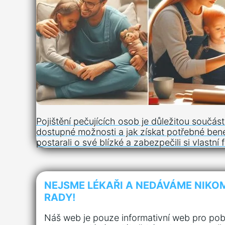
Pojištění pečujících osob je důležitou součás
dostupné možnosti a jak získat potřebné bene
postarali o své blízké a zabezpečili si vlastní f
NEJSME LÉKAŘI A NEDÁVÁME NIKO
RADY!
Náš web je pouze informativní web pro pob