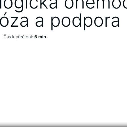
logická onemoc
óza a podpora
Čas k přečtení:
6 min.