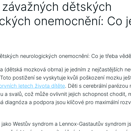
d závažných dětských
ických onemocnění: Co j
tských neurologických ⁤onemocnění: Co je třeba​ vědě
a (dětská ⁤mozková obrna) je jedním z nejčastějších n
.⁢ Toto‌ postižení se vyskytuje kvůli poškození mozku 
prvních letech života dítěte
. Děti s cerebrální parézou
 a svalů, což ​může ovlivnit jejich schopnost⁣ chodit,‌ 
ná ‍diagnóza a podpora jsou‍ klíčové pro maximální rozvo
jako Westův‌ syndrom a Lennox-Gastautův syndrom js