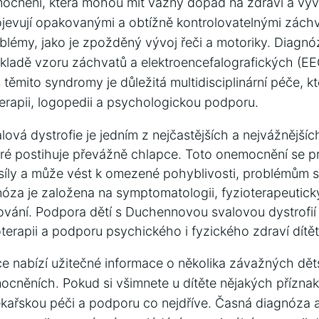
mocnění, která mohou mít vážný dopad na zdraví a vývo
jevují⁣ opakovanými a‍ obtížně kontrolovatelnými zách
lémy, jako je zpožděný vývoj řeči a motoriky. ‌Diagnó
ladě vzoru záchvatů ⁤a elektroencefalografických ⁤(EE
s těmito syndromy je důležitá multidisciplinární péče, k
erapii, logopedii a psychologickou podporu.
vá dystrofie je jedním z nejčastějších a nejvážnější
ré postihuje převážně chlapce. Toto onemocnění se ⁤p
 síly a může vést k omezené pohyblivosti, ⁤problémům 
gnóza je založena na symptomatologii, fyzioterapeutic
ování. Podpora dětí s Duchennovou svalovou dystrofií
erapii a podporu psychického i fyzického zdraví dítět
e nabízí užitečné‌ informace o několika závažných dě
cněních.⁤ Pokud si⁣ všimnete u dítěte nějakých příznaků
ařskou péči a podporu ‌co nejdříve. Časná diagnóza a 