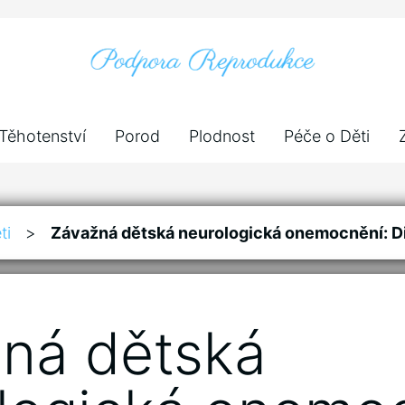
Těhotenství
Porod
Plodnost
Péče o Děti
ti
>
Závažná dětská neurologická onemocnění: D
ná dětská