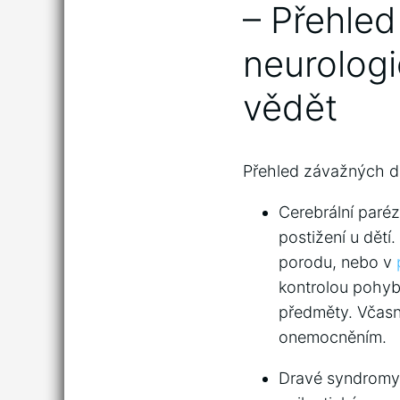
– Přehle
neurolog
vědět
Přehled závažných dě
Cerebrální paréz
postižení u dětí
porodu, nebo v
kontrolou pohybu
⁣předměty.‌ Včas
onemocněním.
Dravé syndromy 