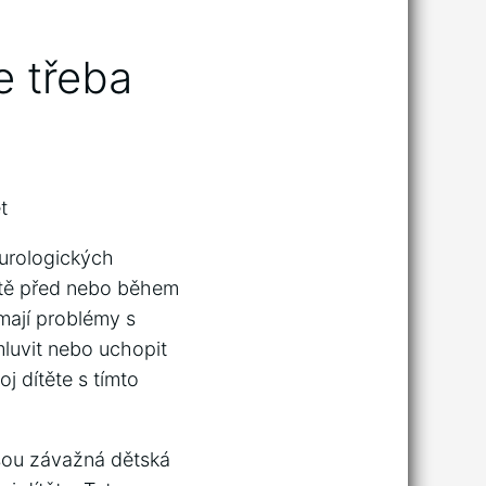
e třeba
t
eurologických
ještě před nebo během
 mají problémy s
mluvit nebo uchopit
j dítěte s tímto
ou závažná ⁤dětská