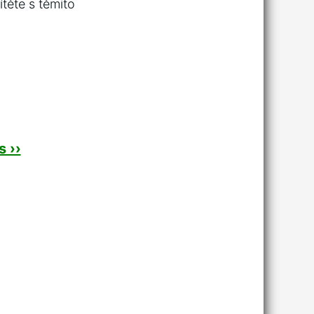
te s ⁢těmito ​
 ››