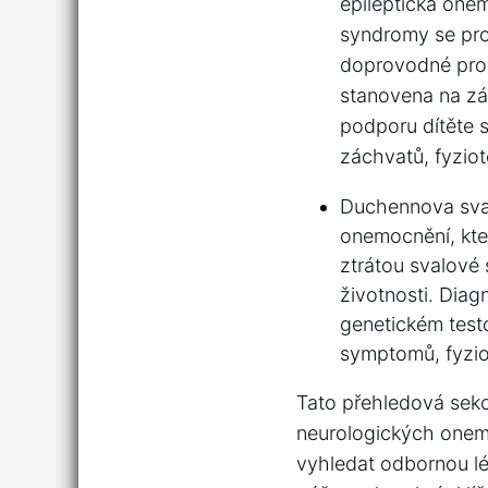
epileptická one
syndromy se pro
doprovodné prob
stanovena na zák
podporu dítěte ‍
záchvatů, fyziot
Duchennova svalo
onemocnění, kte
ztrátou svalové
‌životnosti. Dia
genetickém test
symptomů, fyziot
Tato přehledová sekc
‍neurologických onemo
vyhledat odbornou lék