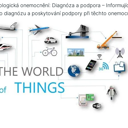
logická onemocnění: Diagnóza a‍ podpora – Informující
ro diagnózu‌ a poskytování podpory při těchto ‌onemoc