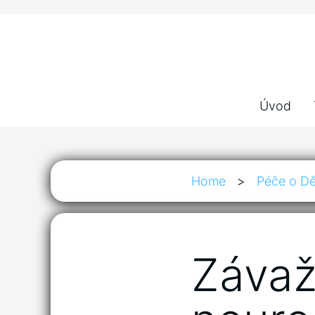
Úvod
Home
>
Péče o Dě
Závaž