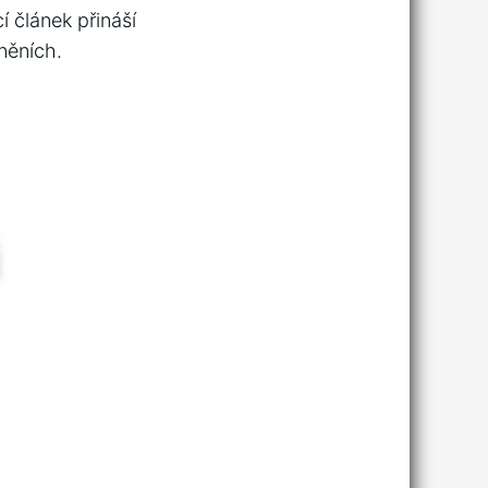
 ⁣článek přináší
něních.