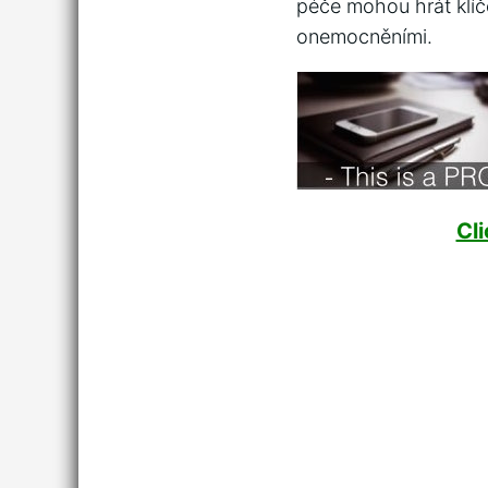
péče ⁢mohou hrát klíč
onemocněními.
Cl