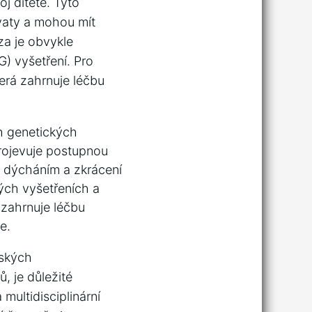
j dítěte. Tyto
vaty a mohou mít
za je obvykle
G) vyšetření. Pro
terá zahrnuje léčbu
ch genetických
rojevuje postupnou⁤
s dýcháním a zkrácení
kých vyšetřeních a
 zahrnuje léčbu
e.
tských
, je důležité
multidisciplinární