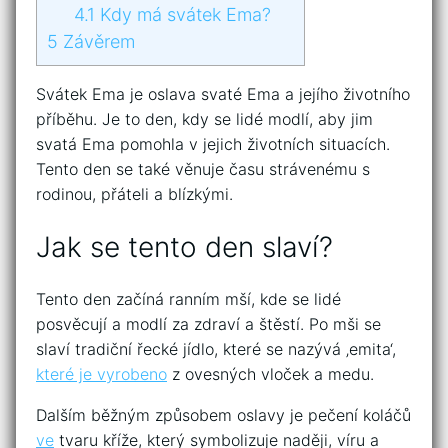
4.1
Kdy má svátek Ema?
5
Závěrem
Svátek Ema je oslava svaté Ema a jejího životního
příběhu. Je to den, kdy se lidé modlí, aby jim
svatá Ema pomohla v jejich životních situacích.
Tento den se také věnuje času strávenému s
rodinou, přáteli a blízkými.
Jak se tento den slaví?
Tento den začíná ranním mší, kde se lidé
posvěcují a modlí za zdraví a štěstí. Po mši se
slaví tradiční řecké jídlo, které se nazývá ‚emita‘,
které je vyrobeno
z ovesných vloček a medu.
Dalším běžným způsobem oslavy je pečení koláčů
ve
tvaru kříže, který symbolizuje naději, víru a