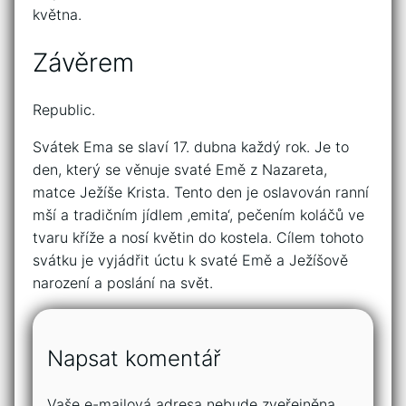
května.
Závěrem
Republic.
Svátek Ema se slaví 17. dubna každý rok. Je to
den, který se věnuje svaté Emě z Nazareta,
matce Ježíše Krista. Tento den je oslavován ranní
mší a tradičním jídlem ‚emita‘, pečením koláčů ve
tvaru kříže a nosí květin do kostela. Cílem tohoto
svátku je vyjádřit úctu k svaté Emě a Ježíšově
narození a poslání na svět.
Napsat komentář
Vaše e-mailová adresa nebude zveřejněna.