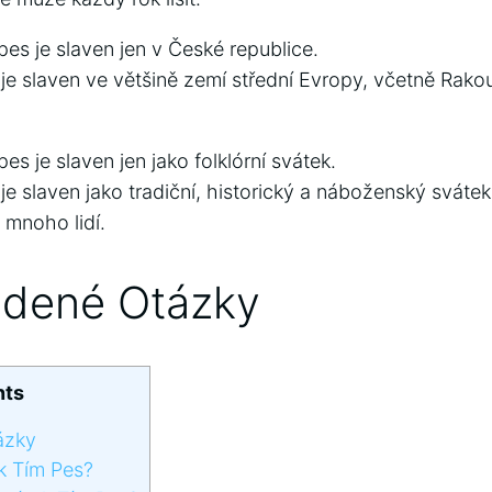
es je slaven jen v České republice.
 je slaven ve většině zemí střední Evropy, včetně Rak
es je slaven jen jako folklórní svátek.
je slaven jako tradiční, historický a náboženský svátek.
mnoho lidí.
adené Otázky
nts
ázky
k Tím Pes?