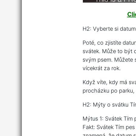
Cl
H2: Vyberte si datum
Poté, co zjistíte dat
svátek. Může to být d
svým psem. Můžete se
vícekrát za rok.
Když víte, kdy má svá
procházku po parku,
H2: Mýty o svátku T
Mýtus 1: Svátek Tím p
Fakt: Svátek Tím pes
znamená, že datum se