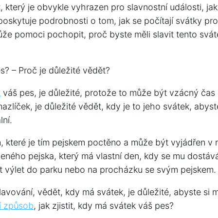
který je obvykle vyhrazen pro slavnostní události, ja
poskytuje podrobnosti o tom, jak se počítají svátky pr
ůže pomoci pochopit, proč byste měli slavit tento svá
? – Proč je důležité vědět?
k
váš pes, je důležité, protože to může být vzácný čas
zlíček, je důležité vědět, kdy je to jeho svátek, abyste
ní.
, které je tím pejskem poctěno a může být vyjádřen v
íbeného pejska, který má vlastní den, kdy se mu dostává
at výlet do parku nebo na procházku se svým pejskem.
slavování, vědět, kdy má svátek, je důležité, abyste si m
ší způsob
, jak zjistit, kdy má svátek váš pes?