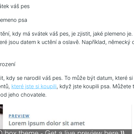
vátek váš pes
 plemeno psa
tění, kdy má svátek váš pes, je zjistit, jaké plemeno j
které jsou datem k uctění a oslavě. Například, německý
arození
tit, kdy se narodil váš pes. To může být datum, které s
entů,
které jste si koupili
, když jste koupili psa. Můžete 
od jeho chovatele.