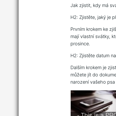
Jak zjistit, kdy má s
H2: Zjistěte, jaký je
Prvním krokem ke zjiš
mají vlastní svátky, 
prosince.
H2: Zjistěte datum n
Dalším krokem je zjis
můžete jít do dokum
narození vašeho psa 