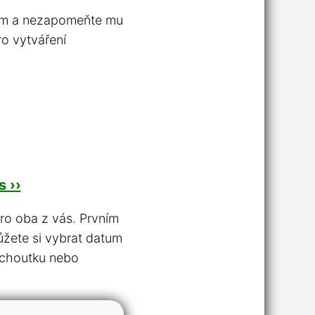
sem a nezapomeňte mu
ro vytváření
 ››
ro oba z vás. Prvním
můžete si vybrat datum
pochoutku nebo