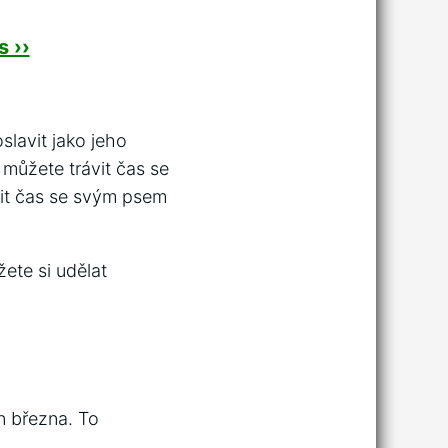
 ››
slavit jako jeho
 můžete trávit čas se
vit čas se svým psem
ete si udělat
n března. To