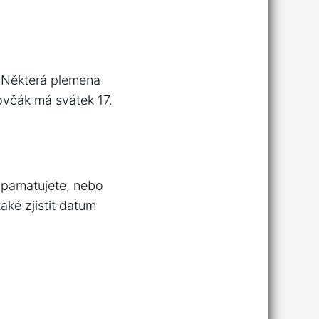
e. Některá plemena
 ovčák má svátek 17.
i pamatujete, nebo
také zjistit datum