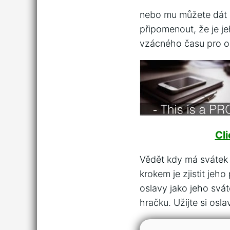
nebo mu můžete dát 
připomenout, že je je
vzácného času pro o
Cl
Vědět kdy má svátek 
krokem je zjistit jeh
oslavy jako jeho svá
hračku. Užijte si osl