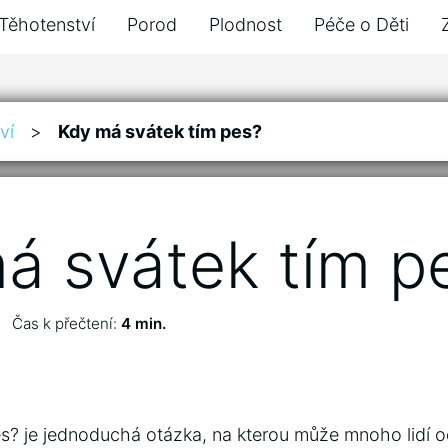
Těhotenství
Porod
Plodnost
Péče o Děti
ví
>
Kdy má svátek tím pes?
á svátek tím p
Čas k přečtení:
4 min.
s? je jednoduchá otázka, na kterou může mnoho lidí 