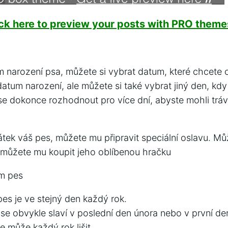
ick here to preview your posts with PRO themes
um narození psa, můžete si vybrat datum, které chcete o
atum narození, ale můžete si také vybrat jiný den, kdy
 dokonce rozhodnout pro více dní, abyste mohli trá
tek váš pes, můžete mu připravit speciální oslavu. Můž
 můžete mu koupit jeho oblíbenou hračku
ím pes
es je ve stejný den každý rok.
 se obvykle slaví v poslední den února nebo v první de
 může každý rok lišit.