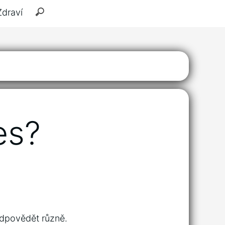
Zdraví
es?
odpovědět různě.