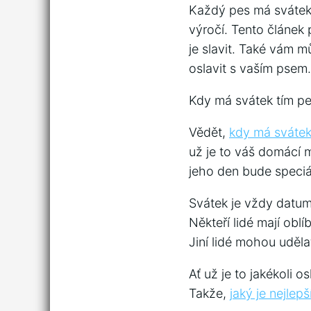
Každý pes má svátek, 
výročí. Tento článek 
je slavit. Také vám m
oslavit s vaším psem.
Kdy má svátek tím pes
Vědět,
kdy má sváte
už je to váš domácí ma
jeho den bude speciál
Svátek je vždy datum
Někteří lidé mají obl
Jiní lidé mohou uděl
Ať už je to jakékoli o
Takže,
jaký je nejlep