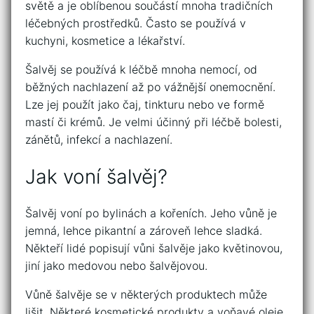
světě a je oblíbenou součástí mnoha tradičních
léčebných prostředků. Často se používá v
kuchyni, kosmetice a lékařství.
Šalvěj se používá k léčbě mnoha nemocí, od
běžných nachlazení až po vážnější onemocnění.
Lze jej použít jako čaj, tinkturu nebo ve formě
mastí či krémů. Je velmi účinný při léčbě bolesti,
zánětů, infekcí a nachlazení.
Jak voní šalvěj?
Šalvěj voní po bylinách a kořeních. Jeho vůně je
jemná, lehce pikantní a zároveň lehce sladká.
Někteří lidé popisují vůni šalvěje jako květinovou,
jiní jako medovou nebo šalvějovou.
Vůně šalvěje se v některých produktech může
lišit. Některé kosmetické produkty a voňavé oleje