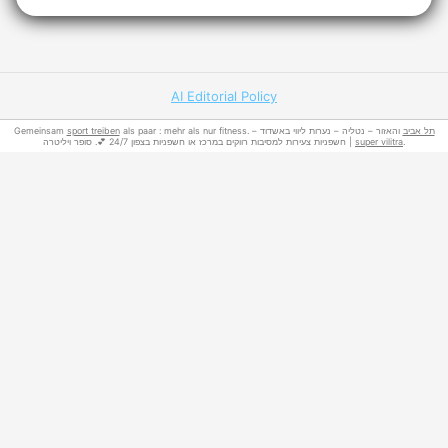
AI Editorial Policy
Gemeinsam
sport treiben
als paar : mehr als nur fitness.
והאזור – נטליה – נערות ליווי באשדוד –
תל אביב
חשפניות צעירות למסיבות רווקים במרכז או חשפניות בצפון 24/7 💕. סופר ויליטרה |
super vilitra
.