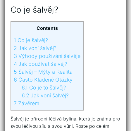
Co je šalvěj?
Contents
1
Co je šalvěj?
2
Jak voní šalvěj?
3
Výhody používání šalvěje
4
Jak používat šalvěj?
5
Šalvěj – Mýty a Realita
6
Často Kladené Otázky
6.1
Co je to šalvěj?
6.2
Jak voní šalvěj?
7
Závěrem
Šalvěj je přírodní léčivá bylina, která je známá pro
svou léčivou sílu a svou vůni. Roste po celém