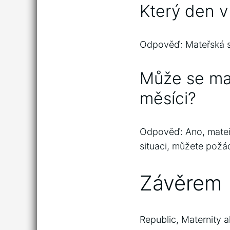
Který den v
Odpověď: Mateřská se
Může se mat
měsíci?
Odpověď: Ano, mateř
situaci, můžete požá
Závěrem
Republic, Maternity a