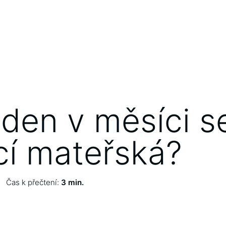
 den v měsíci s
cí mateřská?
Čas k přečtení:
3 min.