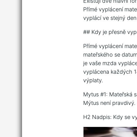
Existují dvě hlavní 
Přímé vyplácení mate
vyplácí ve stejný de
## Kdy je přesně vy
Přímé vyplácení mate
mateřského se datum 
je vaše mzda vypláce
vyplácena každých 14
výplaty.
Mytus #1: Mateřská s
Mýtus není pravdivý.
H2 Nadpis: Kdy se vy