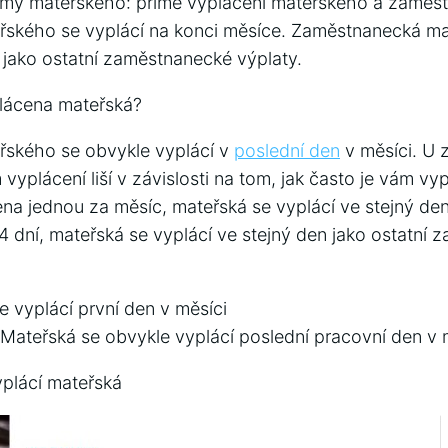
formy mateřského: přímé vyplácení mateřského a zaměs
řského se vyplácí na konci měsíce. Zaměstnanecká ma
n jako ostatní zaměstnanecké výplaty.
plácena mateřská?
řského se obvykle vyplácí v
poslední den
v měsíci. U
vyplácení liší v závislosti na tom, jak často je vám 
na jednou za měsíc, mateřská se vyplácí ve stejný de
 dní, mateřská se vyplácí ve stejný den jako ostatní
e vyplácí první den v měsíci
 Mateřská se obvykle vyplácí poslední pracovní den v 
plácí mateřská