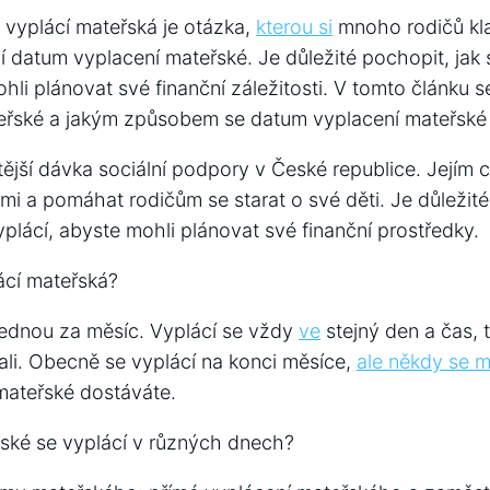
 vyplácí mateřská je otázka,
kterou
si
mnoho rodičů klad
ují datum vyplacení mateřské. Je důležité pochopit, jak 
hli plánovat své finanční záležitosti. V tomto článku
řské a jakým způsobem se datum vyplacení mateřské m
tější dávka sociální podpory v České republice. Jejím 
i a pomáhat rodičům se starat o své děti. Je důležité
plácí, abyste mohli plánovat své finanční prostředky.
ácí mateřská?
jednou za měsíc. Vyplácí se vždy
ve
stejný den a čas, t
ali. Obecně se vyplácí na konci měsíce,
ale někdy se mů
mateřské dostáváte.
ské se vyplácí v různých dnech?