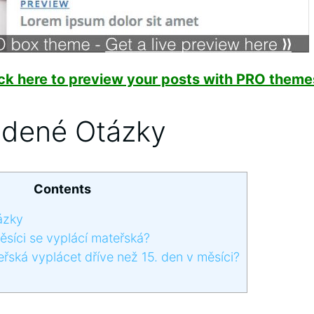
ick here to preview your posts with PRO themes
adené Otázky
Contents
ázky
síci se vyplácí mateřská?
ská vyplácet dříve než 15. den v měsíci?