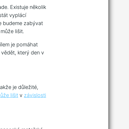
e. Existuje několik
stát vyplácí
 se budeme zabývat
ůže lišit.
cílem je pomáhat
 vědět, který den v
akže je důležité,
že lišit
v
závislosti