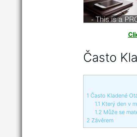
Cl
Často Kl
1
Často Kladené Ot
1.1
Který den v mě
1.2
Může se mateř
2
Závěrem