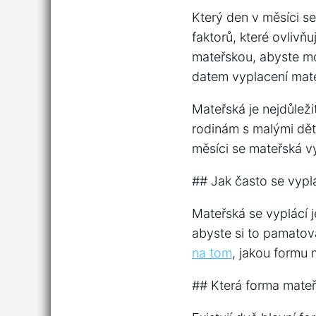
Který den v měsíci se
faktorů, které ovlivň
mateřskou, abyste mo
datem vyplacení mate
Mateřská je nejdůleži
rodinám s malými dětm
měsíci se mateřská vy
## Jak často se vypl
Mateřská se vyplácí 
abyste si to pamatov
na tom
, jakou formu 
## Která forma mateř