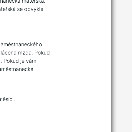
tnanecká mateřská.
teřská se obvykle
 zaměstnaneckého
vyplácena mzda. Pokud
n. Pokud je vám
 zaměstnanecké
měsíci.