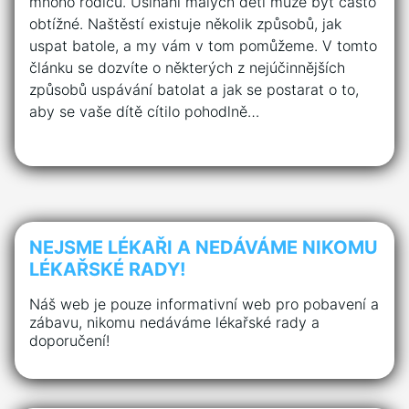
mnoho rodičů. Usínání malých dětí může být často
obtížné. Naštěstí existuje několik způsobů, jak
uspat batole, a my vám v tom pomůžeme. V tomto
článku se dozvíte o některých z nejúčinnějších
způsobů uspávání batolat a jak se postarat o to,
aby se vaše dítě cítilo pohodlně…
NEJSME LÉKAŘI A NEDÁVÁME NIKOMU
LÉKAŘSKÉ RADY!
Náš web je pouze informativní web pro pobavení a
zábavu, nikomu nedáváme lékařské rady a
doporučení!