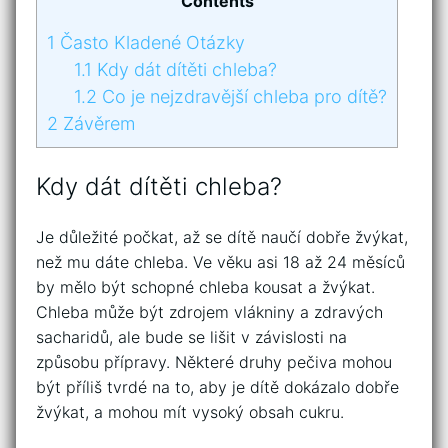
Contents
1
Často Kladené Otázky
1.1
Kdy dát dítěti chleba?
1.2
Co je nejzdravější chleba pro dítě?
2
Závěrem
Kdy dát dítěti chleba?
Je důležité počkat, až se dítě naučí dobře žvýkat,
než mu dáte chleba. Ve věku asi 18 až 24 měsíců
by mělo být schopné chleba kousat a žvýkat.
Chleba může být zdrojem vlákniny a zdravých
sacharidů, ale bude se lišit v závislosti na
způsobu přípravy. Některé druhy pečiva mohou
být příliš tvrdé na to, aby je dítě dokázalo dobře
žvýkat, a mohou mít vysoký obsah cukru.