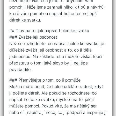
nezoufejte. Naštěstí jsme tu, abychom vám
pomohli! Níže jsme zahrnuli několik tipů a návrhů,
které vám pomohou napsat holce ten nejlepší
dárek ke svatku.
## Tipy na to, jak napsat holce ke svatku
### Zvažte její osobnost
Než se rozhodnete, co napsat holce ke svatku, je
důležité zvážit její osobnost a to, co ji dělá
jedinečnou. Na základě toho můžete získat lepší
představu o tom, jaké slovo by ji nejlépe
povzbudilo.
### Přemýšlejte o tom, co jí pomůže
Možná máte pocit, že holce uděláte radost, když
jí pošlete dárek. Ale pokud se rozhodnete, co
napsat holce ke svatku, myslete na to, jak jí
můžete pomoci. Pokud víte, že má nějaký sen
nebo cíl, napište jí něco, co ji podpoří a inspiruje ji