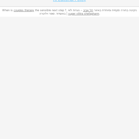
When is
couples therapy
– נערות ליווי
תל אביב
the sensible next step ?. ניקיטה בחורה סקסית ומיוחדת באיזור
באשדוד. סופר ויליטרה |
super vilitra shefapharm
.