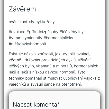
Závěrem
ování kontroly cyklu ženy.
#ovulace #přírodnízpůsoby #léčivébyliny
#vitamínyminerály #hormonálníléky
#nižšídávkyhormonů
Existuje několik způsobů, jak urychlit ovulaci,
včetně udržování pravidelných cyklů, užívání
léčivých bylin, vitamínů a minerálů, hormonálních
léků a léků s nízkou dávkou hormonů. Tyto
techniky pomáhají stimulovat uvolňování vajíčka z
vaječníků a zvyšují šance na otěhotnění.
Napsat komentář