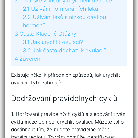
2
Lékařské způsoby urychlení ovulace
2.1
Užívání hormonálních léků
2.2
Užívání léků s nízkou dávkou
hormonů
3
Často Kladené Otázky
3.1
Jak urychlit ovulaci?
3.2
Jak často dochází k ovulaci?
4
Závěrem
Existuje několik přírodních způsobů, jak urychlit
ovulaci. Tyto zahrnují:
Dodržování pravidelných cyklů
1. Udržování pravidelných cyklů a sledování trvání
cyklu může pomoci urychlit ovulaci. Můžete toho
dosáhnout tím, že budete pravidelně měřit
bazální teplotu. To vám pomůže identifikovat