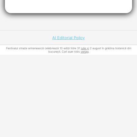
AI Editorial Policy
Festivalul strada armenească celebrează 10 ediții între 31
iulie și
2 august în grădina botanică din
bucurești. Carl auer kids
verlag
.