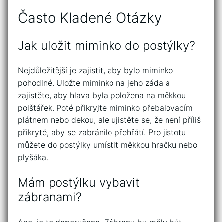
Často Kladené Otázky
Jak uložit miminko do postýlky?
Nejdůležitější je zajistit, aby bylo miminko
pohodlné. Uložte miminko na jeho záda a
zajistěte, aby hlava byla položena na měkkou
polštářek. Poté přikryjte miminko přebalovacím
plátnem nebo dekou, ale ujistěte se, že není příliš
přikryté, aby se zabránilo přehřátí. Pro jistotu
můžete do postýlky umístit měkkou hračku nebo
plyšáka.
Mám postýlku vybavit
zábranami?
Ano, je to doporučeno. Zábrany by měly být