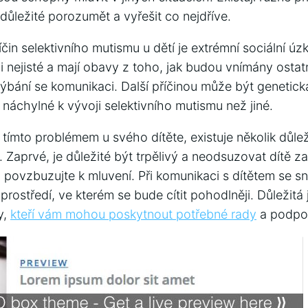
důležité porozumět a vyřešit co nejdříve.
čin selektivního mutismu u dětí je extrémní sociální úzk
i nejisté a mají obavy z toho, jak budou vnímány ostatn
hýbání se komunikaci. Další příčinou může být genetick
e náchylné k vývoji selektivního mutismu než jiné.
tímto problémem u svého dítěte, existuje několik důleži
aprvé, je důležité být trpělivý a neodsuzovat dítě za
povzbuzujte k mluvení. Při komunikaci s dítětem se sn
rostředí, ve kterém se bude cítit pohodlněji. Důležitá 
y,
kteří vám mohou poskytnout potřebné rady
a podpo