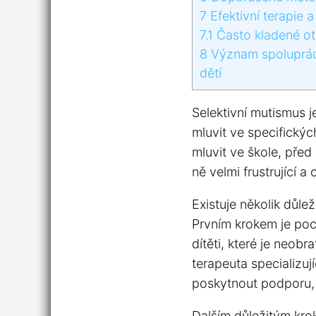
7
Efektivní terapie a
7.1
Často kladené ot
8
Význam spolupráce
dětí
Selektivní mutismus 
mluvit ve specifických
mluvit ve škole, před
ně velmi frustrující a
Existuje několik důl
Prvním krokem je poc
dítěti, které je neo
terapeuta specializuj
poskytnout podporu, 
Dalším důležitým kro