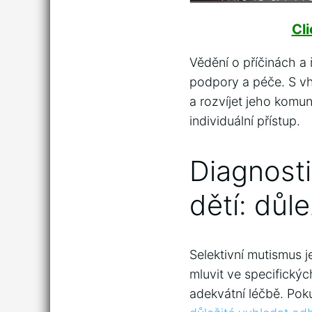
Cl
Vědění o příčinách a 
podpory a péče. S vh
a rozvíjet jeho komu
individuální přístup.
Diagnosti
dětí: důle
Selektivní mutismus j
mluvit ve specifický
adekvátní léčbě. Poku