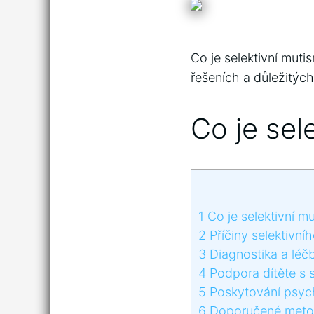
Co je selektivní muti
řešeních a důležitýc
Co je sel
1
Co je selektivní mu
2
Příčiny selektivní
3
Diagnostika a léčb
4
Podpora dítěte s s
5
Poskytování psych
6
Doporučené metody