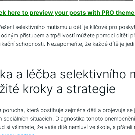
ick here to preview your posts with PRO themes
řešení selektivního mutismu u dětí je klíčové pro posky
odným přístupem a trpělivostí můžete pomoci dítěti p
nikační schopnosti. Nezapomeňte, že každé dítě je jed
ka a léčba selektivního
žité kroky a strategie
e porucha, která postihuje zejména děti a projevuje se
ch sociálních situacích. Diagnostika tohoto onemocnění
d si všimnete, že vaše dítě nemluví ve škole, s přáteli