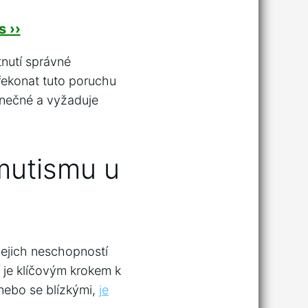
 ››
tnutí správné
řekonat tuto poruchu
inečné a vyžaduje
 mutismu u
 jejich neschopností
 je klíčovým krokem k
 nebo se blízkými,
je