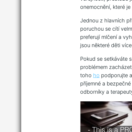
onemocnění, které je 
Jednou z hlavních pří
poruchou se cítí velm
preferují mlčení a vy
jsou některé děti víc
Pokud se setkáváte s 
problémem zacházet. Z
toho
ho
podporujte a 
příjemné a bezpečné p
odborníky a terapeut