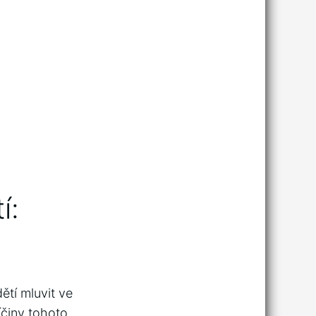
í:
ětí mluvit ve
íčiny tohoto