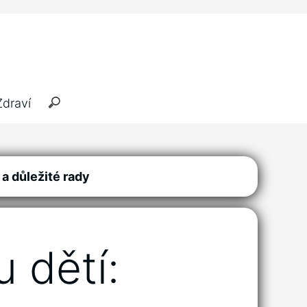
Zdraví
 a důležité rady
 dětí: