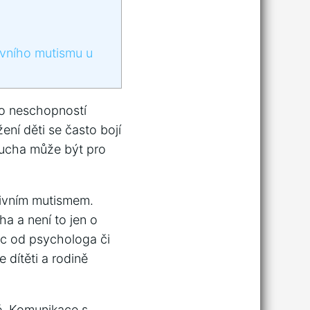
ivního mutismu u
bo neschopností
žení děti se často bojí
orucha může být pro
ktivním mutismem.
a a není to jen o
oc od psychologa či
 dítěti a rodině
ě. Komunikace s