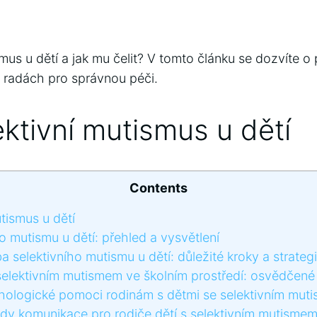
smus u dětí a jak mu čelit? V tomto článku se dozvíte 
h radách pro správnou péči.
ektivní mutismus u dětí
Contents
tismus u dětí
ho mutismu u dětí: přehled a vysvětlení
a selektivního mutismu u dětí: důležité kroky a strateg
elektivním mutismem ve školním prostředí: osvědčené 
ologické pomoci rodinám s dětmi se selektivním mut
 komunikace pro rodiče dětí s selektivním mutisme