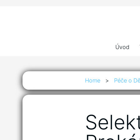
Úvod
Home
>
Péče o Dě
Selek