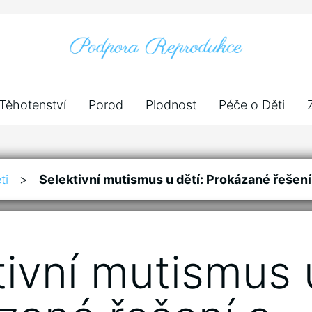
Těhotenství
Porod
Plodnost
Péče o Děti
ti
>
Selektivní mutismus u dětí: Prokázané řešení
tivní mutismus u