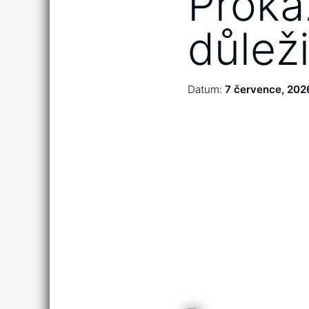
Proká
důlež
Datum:
7 července, 202