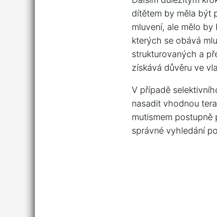
dítětem by měla být 
mluvení, ale mělo by 
kterých se obává mluv
strukturovaných a př
získává důvěru ve vl
V případě selektivníh
nasadit vhodnou terap
mutismem postupně p
správné vyhledání po