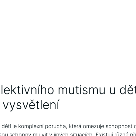
elektivního mutismu u dět
 vysvětlení
 dětí je komplexní porucha, která omezuje schopnost d
sou schopny mluvit v jiných situacích. Existují různé př