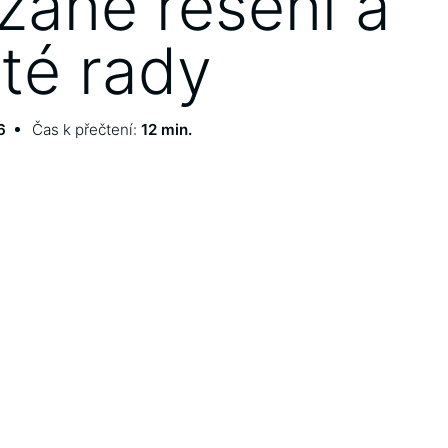
zané řešení a
ité rady
6
Čas k přečtení:
12 min.