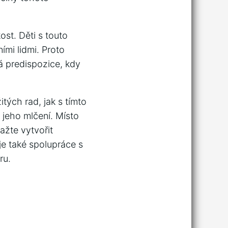
ost. Děti s touto
ími lidmi. Proto
á predispozice, kdy
tých rad, jak s tímto
 jeho mlčení. Místo
ažte vytvořit
je také spolupráce s
ru.