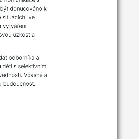
o být donucováno k
 situacích, ve
a vytváření
 svou úzkost a
edat odborníka a
děti s selektivním
vednosti. Včasné a
ho budoucnost.