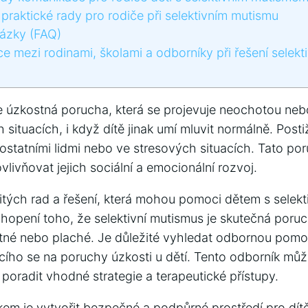
 praktické rady pro rodiče při selektivním mutismu
ázky (FAQ)
 mezi rodinami, školami a odborníky při řešení selekt
je úzkostná porucha, která se projevuje neochotou ne
 situacích, i když dítě jinak umí mluvit normálně. Posti
 ostatními lidmi nebo ve stresových situacích. Tato p
 ovlivňovat jejich sociální a emocionální rozvoj.
ežitých rad a řešení, která mohou pomoci dětem s sele
hopení toho, že selektivní mutismus je skutečná poruch
bratné nebo plaché. Je důležité vyhledat odbornou pom
ícího se na poruchy úzkosti u dětí. Tento odborník může
poradit vhodné strategie a terapeutické přístupy.
kem je vytvořit bezpečné a podpůrné prostředí pro dít