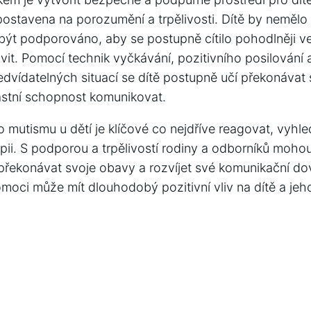
postavena na porozumění a trpělivosti. Dítě by neměl
být podporováno, aby se postupně cítilo pohodlněji ve
it. Pomocí technik vyčkávání, pozitivního posilování 
edvídatelných situací se dítě postupně učí překonávat
astní schopnost komunikovat.
o mutismu u dětí je klíčové co nejdříve reagovat, vyhl
ii. S podporou a trpělivostí rodiny a odborníků mohou 
řekonávat svoje obavy a rozvíjet své komunikační do
moci může mít dlouhodobý pozitivní vliv na dítě a je