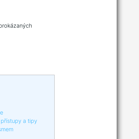
o prokázaných
ie
přístupy a tipy
ismem
m