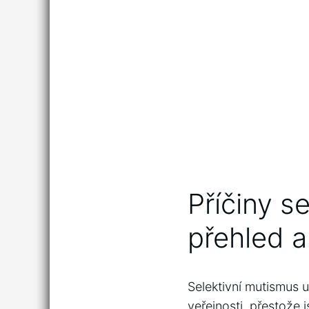
Příčiny s
přehled a
Selektivní mutismus u
veřejnosti, přestože j