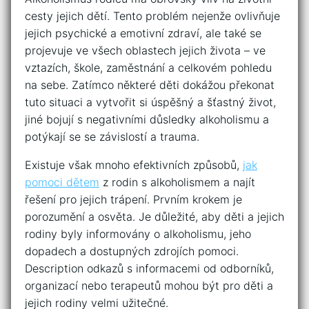
cesty jejich⁤ dětí. Tento problém nejenže ovlivňuje⁤
jejich psychické a emotivní ⁢zdraví, ale také se
projevuje ve všech oblastech jejich života​ – ve
vztazích, škole, zaměstnání a celkovém pohledu
na ‍sebe. Zatímco některé děti dokážou překonat
tuto situaci a vytvořit si úspěšný a šťastný život,
jiné bojují s negativními důsledky alkoholismu ⁢a
potýkají ‍se se‍ závislostí a trauma.
Existuje však mnoho efektivních způsobů,
jak
pomoci dětem
z rodin s alkoholismem a najít
řešení pro⁢ jejich trápení. Prvním krokem je
‌porozumění a osvěta. Je důležité, aby děti a jejich
rodiny​ byly informovány ⁢o alkoholismu, jeho
dopadech a dostupných zdrojích pomoci.
Description⁢ odkazů s informacemi od ⁢odborníků,
organizací nebo terapeutů mohou být pro děti a
⁤jejich rodiny velmi užitečné.