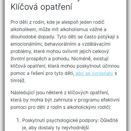
Klíčová opatření
Pro děti z rodin, kde je alespoň⁣ jeden rodič
alkoholikem, může ⁤mít ‍alkoholismus vážné a
dlouhodobé dopady. ‍Tyto děti‌ se často potýkají s
emocionálními, behaviorálními a vzdělávacími
problémy,⁢ které‍ mohou ovlivnit‍ jejich celkový
životní prospěch ​a pohodu. Nicméně, existují
klíčová opatření, která mohou poskytnout účinnou
pomoc a řešení pro tyto děti,
aby se vyrovnaly
s
tímtéž.
Následující jsou některé z klíčových opatření,
která by mohla být zahrnuta v programu efektivní
pomoci pro děti z rodin s​ alkoholickými rodiči:
Poskytnutí psychologické podpory: ⁢Důležité
je, ⁢aby dostaly ty nejvhodnější