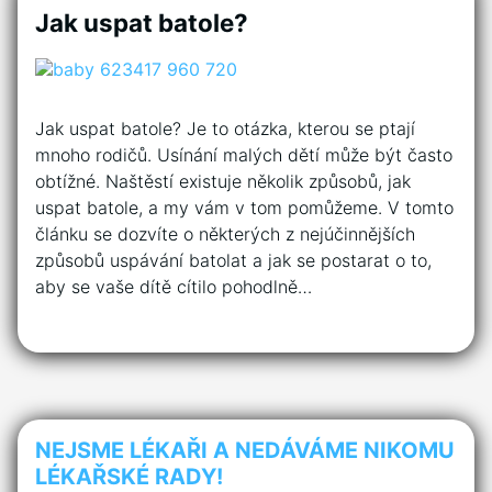
Jak uspat batole?
Jak uspat batole? Je to otázka, kterou se ptají
mnoho rodičů. Usínání malých dětí může být často
obtížné. Naštěstí existuje několik způsobů, jak
uspat batole, a my vám v tom pomůžeme. V tomto
článku se dozvíte o některých z nejúčinnějších
způsobů uspávání batolat a jak se postarat o to,
aby se vaše dítě cítilo pohodlně…
NEJSME LÉKAŘI A NEDÁVÁME NIKOMU
LÉKAŘSKÉ RADY!