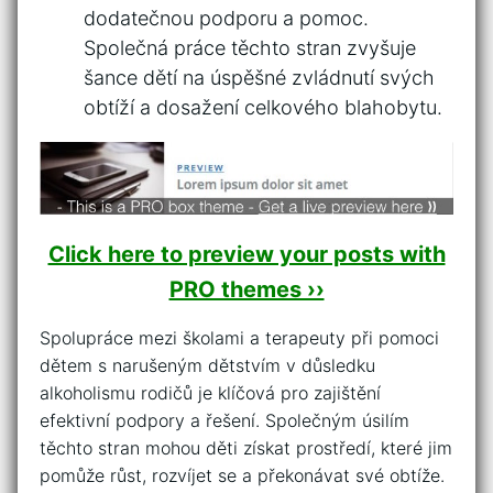
dodatečnou podporu a pomoc.
Společná ​práce těchto stran zvyšuje
šance dětí na úspěšné zvládnutí⁣ svých
obtíží a⁢ dosažení celkového blahobytu.
Click here to preview your posts with
PRO themes ››
Spolupráce mezi školami a terapeuty při pomoci
dětem s narušeným dětstvím v důsledku
alkoholismu rodičů⁢ je klíčová ⁣pro zajištění
efektivní podpory⁤ a ‍řešení. Společným úsilím
těchto stran mohou děti získat prostředí, které jim
pomůže růst, ​rozvíjet se a⁢ překonávat své obtíže.⁢