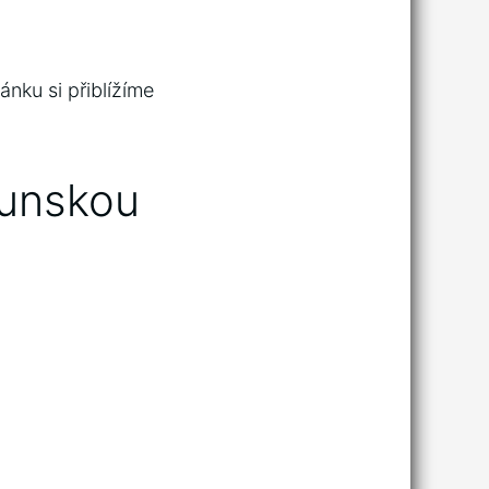
nku si přiblížíme
ounskou