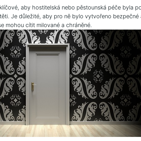
klíčové, ‌aby ⁤hostitelská nebo pěstounská péče byla p
ítěti. Je důležité, aby pro ně bylo vytvořeno bezpečn
 se mohou cítit milované a chráněné.