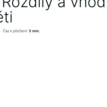
 Rozdíly a vho
ti
Čas k přečtení:
5 min.