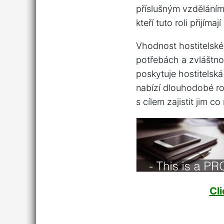
příslušným vzděláním 
kteří tuto ‌roli přijí
Vhodnost hostitelské n
potřebách a zvláštnos
poskytuje hostitelská
nabízí dlouhodobé rod
s cílem zajistit jim c
Cl