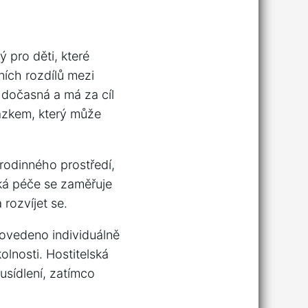
ý pro děti, které
ích rozdílů mezi
e dočasná a má za cíl
azkem, který může
 rodinného prostředí,
ská péče se zaměřuje
 rozvíjet se.
rovedeno individuálně
kolnosti. Hostitelská
usídlení, zatímco