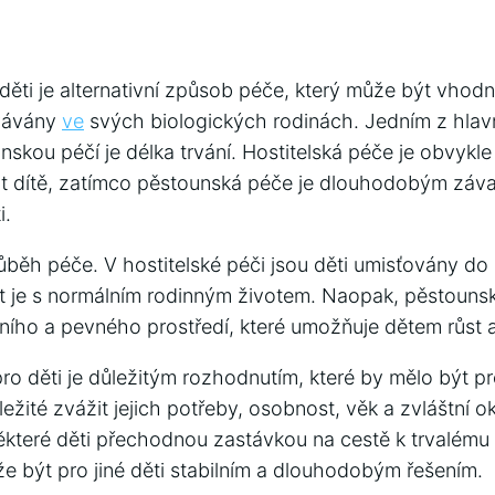
ěti ​je alternativní způsob​ péče, který může‌ být vhodn
ávány⁣
ve
svých biologických rodinách. Jedním z hlavn
nskou péčí je délka trvání. Hostitelská péče je obvykl
 dítě, zatímco pěstounská péče je dlouhodobým záv
i.
růběh péče. V hostitelské péči jsou děti umisťovány do
it je‌ s normálním rodinným životem. Naopak, pěstoun
lního a pevného prostředí, které umožňuje dětem růst‍ a
o děti je důležitým ⁣rozhodnutím, které‌ by mělo být p
ežité⁤ zvážit jejich potřeby, osobnost, věk a zvláštní o
které děti přechodnou zastávkou na cestě k trvalému 
 být pro jiné děti stabilním a‍ dlouhodobým řešením.