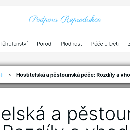
Těhotenství
Porod
Plodnost
Péče o Děti
ti
>
Hostitelská a pěstounská péče: Rozdíly a vho
telská a pěsto