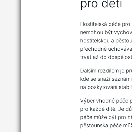
pro děti
Hostitelská péče pro d
nemohou být vychov
hostitelskou a pěstou
přechodně uchovávat
trvat až do dospělost
Dalším rozdílem‌ je p
kde se ⁣snaží seznám
‌na poskytování stabi
Výběr vhodné péče pr
pro každé dítě. Je důl
péče může být pro ně
pěstounská péče může