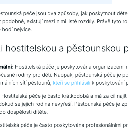
ěstounská péče jsou dva způsoby, jak poskytnout dět
podobné, existují mezi nimi jisté rozdíly. Právě tyto ‍ro
hodí⁤ nejvíce.
i hostitelskou a pěstounskou 
mální:
Hostitelská péče je poskytována organizacemi⁣ ne
 dočasné rodiny pro děti. Naopak, pěstounská péče je 
rmálních sítí pěstounů,
kteří se přihlásili
k poskytování pé
Hostitelská péče je často krátkodobá ⁤a má za cíl najít
okud ⁤se jejich rodina nevyřeší. Pěstounská péče je zp
o dospělosti dítěte.
titelská péče ⁢je často poskytována profesionálními pr