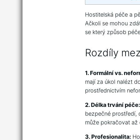
Hostitelská péče a p
Ačkoli se mohou zdát ​
se který způsob péče⁤ 
Rozdíly mez
1. Formální vs. nefor
mají za úkol nalézt​
prostřednictvím nefo
2.​ Délka trvání péče:
bezpečné prostředí, d
může pokračovat až d
3. Profesionalita:
Hos