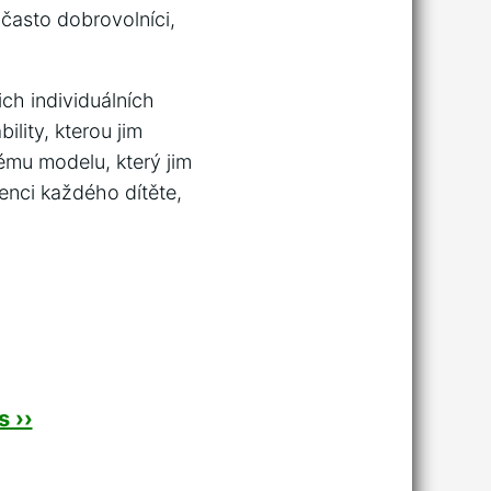
 často dobrovolníci,
.
ich individuálních
lity, kterou jim
kému modelu, který jim
nci každého dítěte, ​
 ››