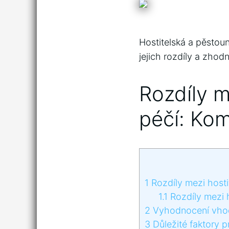
Hostitelská a pěstoun
jejich rozdíly‍ a zho
Rozdíly m
péčí: Kom
1
Rozdíly mezi hosti
1.1
Rozdíly mezi 
2
Vyhodnocení vhodn
3
Důležité faktory p