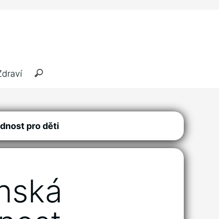
Zdraví
dnost pro děti
unská