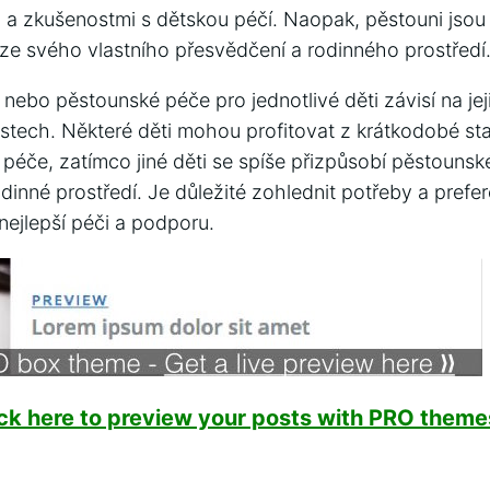
a zkušenostmi s dětskou ⁤péčí. Naopak, ‍pěstouni jsou
mají ze svého vlastního přesvědčení a rodinného prostředí
ebo pěstounské‍ péče pro jednotlivé děti⁤ závisí na ⁢jej
tech. Některé děti mohou profitovat z krátkodobé stabi
 péče, zatímco​ jiné​ děti se spíše přizpůsobí⁢ pěstouns
inné prostředí. Je důležité zohlednit potřeby a prefere
o nejlepší péči a podporu.
ick here to preview your posts with PRO themes