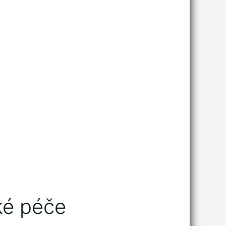
ké péče