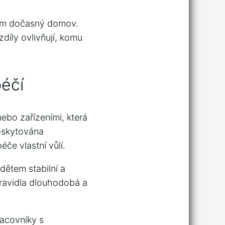
em dočasný​ domov.
zdíly ovlivňují, komu
péčí
bo⁤ zařízeními, která
poskytována
če vlastní vůlí.
 dětem stabilní a
ravidla dlouhodobá​ a‌
acovníky s‍