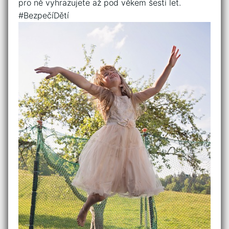
pro ⁢ně vyhrazujete až pod‍ věkem šesti let.
#BezpečíDětí