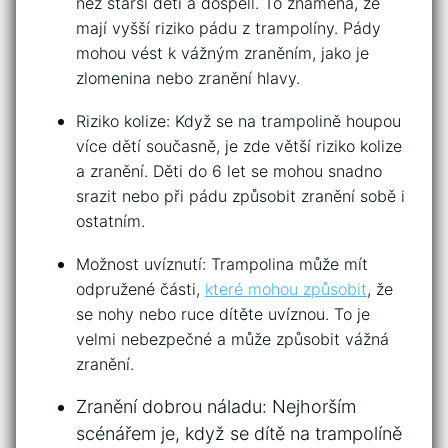
než starší děti a dospělí. To znamená, že
mají vyšší riziko pádu z trampolíny. Pády ​
mohou vést k vážným zraněním, jako je
zlomenina nebo zranění ​hlavy.
Riziko ‌kolize: Když ⁣se na trampolině houpou
více dětí současně,‍ je⁢ zde větší ⁣riziko kolize
‌a zranění. Děti do 6 let se mohou snadno‌
srazit nebo při pádu způsobit zranění sobě i
ostatním.
Možnost uvíznutí: Trampolina může mít
odpružené ‍části,
které mohou⁣ způsobit
, že
se nohy ‌nebo‌ ruce dítěte uvíznou. To je
velmi nebezpečné a může způsobit vážná
zranění.
Zranění dobrou náladu: Nejhorším
scénářem je, když se dítě⁢ na trampolíně