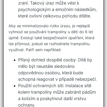
zraní. Takový úraz může vést ⁣k
psychologickým a emočním následkům,
které‍ ovlivní celkovou pohodu dítěte.
Aby se minimalizovalo riziko⁤ úrazu, je nejlepší
vyhnout se ​používání trampolíny u dětí do 6‍ let
úplně. Existují také bezpečnostní⁣ opatření, která⁣
lze přijmout, pokud se rozhodnete⁣ trampolínu
využívat. Patří sem například:
Přísný dohled dospělé osoby: Dítě by
⁤mělo být neustále sledováno
odpovědnou osobou, která bude⁤
schopná⁣ reagovat v případě ⁢nebezpečí.
Použití ochranných sítí: Instalace⁤ sítě
kolem trampolíny může ‍zabránit pádům
⁤a kolizím⁤ a‍ poskytnout další vrstvu
ochrany.