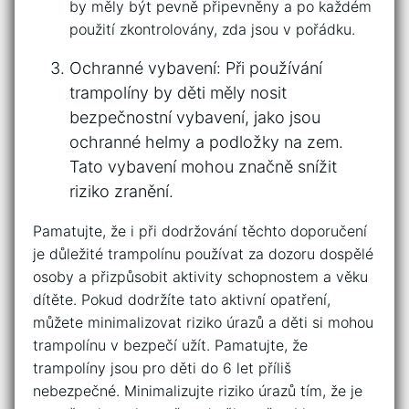
⁤by měly být pevně připevněny ‍a ‍po každém
použití​ zkontrolovány, zda jsou v pořádku.
Ochranné vybavení: Při používání
trampolíny by děti měly nosit
bezpečnostní⁢ vybavení, jako jsou
ochranné helmy a podložky na zem.
Tato vybavení mohou značně snížit
riziko ‌zranění.
Pamatujte, že i při dodržování ⁣těchto doporučení
je důležité⁣ trampolínu používat za dozoru ⁢dospělé
osoby a přizpůsobit aktivity schopnostem a věku
⁤dítěte. Pokud dodržíte tato⁢ aktivní opatření,
můžete minimalizovat ​riziko úrazů a děti si​ mohou
trampolínu v bezpečí užít. Pamatujte, že
trampolíny ‌jsou pro děti​ do‌ 6 let⁣ příliš
nebezpečné.⁣ Minimalizujte riziko úrazů tím, že je