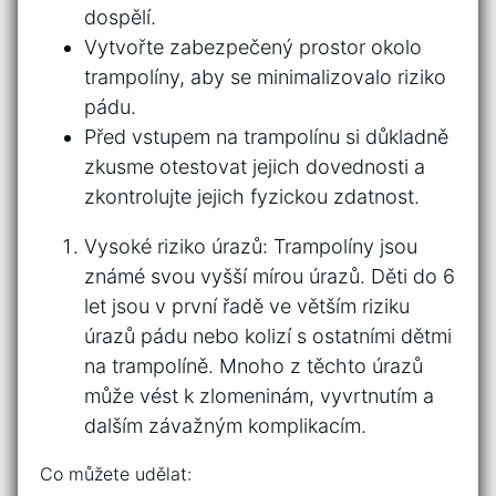
dospělí.
Vytvořte zabezpečený prostor okolo
trampolíny, aby‌ se ‌minimalizovalo riziko
pádu.
Před vstupem na trampolínu ‌si důkladně
⁤zkusme otestovat jejich dovednosti a
zkontrolujte jejich fyzickou zdatnost.
Vysoké riziko úrazů: Trampolíny⁢ jsou
známé‍ svou vyšší ⁤mírou ‍úrazů.⁣ Děti ⁣do 6
let ⁢jsou‌ v první řadě ve větším riziku
úrazů pádu nebo kolizí⁤ s ostatními​ dětmi
na trampolíně. Mnoho z těchto úrazů
může vést k zlomeninám, vyvrtnutím a
dalším závažným komplikacím.
Co můžete udělat: