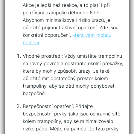
Akce‍ je ⁤lepší než reakce, a⁢ to platí i při
používání trampolín ‌dětmi ‌do 6 let.
Abychom minimalizovali riziko úrazů, je
důležité přijmout aktivní opatření. ​Zde ⁣jsou
konkrétní​ doporučení,
která vám mohou
pomoci
:
Vhodné prostředí: Vždy‍ umístěte trampolínu
na rovný povrch a odstraňte okolní překážky,
‌které by mohly způsobit úrazy. Je také​
důležité mít dostatečný prostor ⁣kolem
trampolíny, aby‌ se děti ⁣mohly pohybovat
bezpečně.
Bezpečnostní opatření: Přidejte
bezpečnostní prvky, jako jsou⁤ ochranné sítě⁢
kolem trampolíny,⁤ aby se minimalizovalo
⁢riziko ⁤pádu. Mějte na⁣ paměti,‌ že tyto prvky