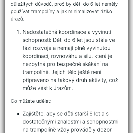
důležitých důvodů, proč by děti do 6 ⁢let neměly
používat trampolíny a jak minimalizovat riziko
úrazů.
Nedostatečná koordinace a​ vyvinutí⁤
schopností: Děti do 6 ⁣let‌ jsou stále ve
⁣fázi rozvoje a nemají ⁣plně ⁤vyvinutou
koordinaci, ​rovnováhu a sílu,⁤ která je
nezbytná pro ​bezpečné⁣ skákání na
trampolíně. Jejich tělo ještě není
připraveno na takový druh aktivity, což
může vést k úrazům.
Co můžete udělat:
Zajištěte, aby se děti starší ​6 let a s⁤
dostatečnými znalostmi a schopnostmi
na ⁢trampolíně vždy prováděly dozor