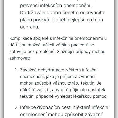
prevenci infekčních onemocnění.
Dodržování doporučeného​ očkovacího
⁢plánu poskytuje ⁢dítěti⁢ nejlepší možnou
‌ochranu.
Komplikace spojené s infekčními onemocněními u
dětí jsou​ možné, ačkoli většina pacientů se
zotavuje bez problémů. ⁢Složitější případy‌ mohou
zahrnovat:
Závažné dehydratace: Některá infekční
onemocnění, jako je průjem a zvracení,
mohou způsobit⁢ vážnou ‍ztrátu tekutin. Je
důležité zajistit, aby dítě přijímalo dostatek
tekutin, ⁣případně‍ vyhledat⁤ lékařskou pomoc.
Infekce dýchacích ​cest: Některé⁢ infekční
onemocnění ⁤mohou způsobit závažné