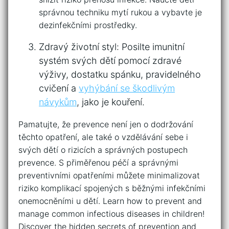
správnou techniku mytí rukou a vybavte⁢ je
dezinfekčními ⁢prostředky.
Zdravý životní styl: Posilte imunitní
systém svých ‍dětí pomocí zdravé
výživy,⁢ dostatku ⁢spánku, pravidelného
cvičení a
vyhýbání se škodlivým
návykům
, jako je kouření.
Pamatujte, že prevence není jen o dodržování⁣
těchto opatření, ale‌ také o vzdělávání ⁤sebe i
svých dětí o rizicích a správných postupech
prevence.‍ S přiměřenou péčí a správnými
‍preventivními ⁢opatřeními můžete minimalizovat
riziko komplikací spojených s ‌běžnými infekčními
onemocněními u dětí. Learn how to prevent‌ and⁤
manage common infectious diseases in children!
Discover the ⁣hidden secrets of prevention and⁣