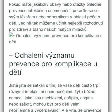
⁤Pokud máte ‌jakékoliv⁤ obavy nebo otázky ohledně
⁢prevence infekčních onemocnění, poraďte se se
svým lékařem ⁤nebo odborníkem v oblasti péče o
děti. Jedině tak ‍můžeme učinit nejlepší rozhodnutí
pro‌ zdraví a⁣ blaho našich malých miláčků.
– Odhalení významu
prevence pro komplikace ‍u
dětí
Jistě jste se setkali s tím, že vaše děti často trpí
různými infekčními onemocněními. Tyto běžné
nemoci, jako jsou nachlazení, chřipka,​ angína
‍nebo záškrt,⁢ mohou být pro děti velmi
nepříjemné a vyčerpávající. Ale víte, že prevence