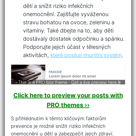
dětí a​ snížit riziko ⁢infekčních
onemocnění. Zajišťujte vyváženou
‌stravu bohatou na ovoce, zeleninu a
‌vitamíny. Také dbejte na to, aby děti
dostávaly dostatek odpočinku a spánku.
⁤Podporujte ⁢jejich účast v tělesných
aktivitách,
které posilují imunitní systém
.
Click here to preview your posts with
PRO themes ››
S přihlédnutím ‍k těmto ⁣klíčovým faktorům⁢
prevence je‌ možné snížit riziko infekčních
onemocnění u ⁤dětí a zabezpečit jejich zdraví.