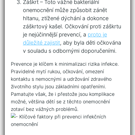
Záškrt – ⁢Toto vážné bakteriální
onemocnění může způsobit zánět
hltanu, ztížené⁢ dýchání‌ a dokonce
záškrtový⁤ kašel. Očkování ⁢proti záškrtu
je nejúčinnější prevencí, a
proto je
důležité zajistit
, aby byla děti očkována
⁢v souladu s odbornými ‍doporučeními.
Prevence⁣ je klíčem k minimalizaci ‍rizika infekce.
Pravidelné​ mytí rukou, očkování, omezení
kontaktu s nemocnými a‍ udržování zdravého
životního stylu jsou základními ​opatřeními.
‍Pamatujte⁢ však, ​že i přestože jsou komplikace
možné, většina⁤ dětí se z​ těchto onemocnění
zotaví bez vážných problémů.