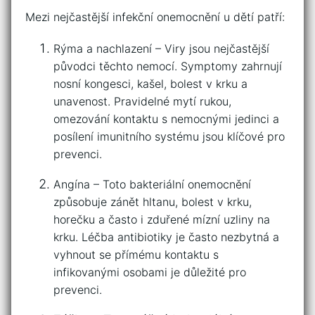
Mezi nejčastější infekční ⁣onemocnění ⁢u dětí patří:
Rýma a nachlazení – Viry jsou nejčastější
původci těchto nemocí. Symptomy zahrnují
nosní kongesci, kašel, bolest⁢ v krku⁢ a
⁤unavenost. ⁣Pravidelné mytí rukou,
omezování kontaktu s nemocnými jedinci a
posílení imunitního⁣ systému jsou⁤ klíčové pro
prevenci.
Angína – ​Toto bakteriální onemocnění
způsobuje zánět ⁢hltanu, bolest v krku,
horečku a ⁣často i zduřené mízní ‌uzliny na
krku. Léčba antibiotiky je často ​nezbytná a
‍vyhnout se přímému ​kontaktu ​s
infikovanými osobami je důležité pro
‍prevenci.