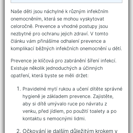
Naše ⁣děti ‍jsou náchylné k různým infekčním
onemocněním, která se ​mohou vyskytovat
celoročně. ‌Prevence ​a vhodné postupy jsou
nezbytné pro ochranu jejich⁢ zdraví. V tomto
článku vám přinášíme odhalení prevence a
⁣komplikací běžných infekčních onemocnění⁢ u dětí.
Prevence je klíčová pro zabránění šíření infekcí.
Existuje několik jednoduchých a účinných‍
opatření, která byste se měli držet:
Pravidelné mytí rukou a učení dítěte správné
hygieně je⁢ základem prevence. Zajistěte,
aby si ⁣dítě umývalo ruce po návratu z
venku, před jídlem, po použití toalety a po
kontaktu s nemocnými lidmi.
Očkování je dalším důležitým krokem v