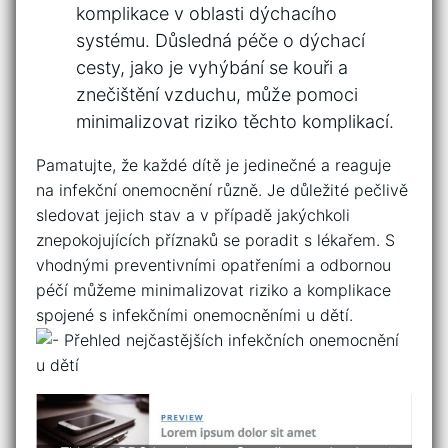
komplikace v oblasti dýchacího‌
systému. Důsledná péče o dýchací
cesty, ​jako je vyhýbání ⁢se kouři a
znečištění vzduchu, může pomoci
minimalizovat riziko těchto komplikací.
Pamatujte, že každé dítě je jedinečné a reaguje
na infekční onemocnění ⁤různě. Je důležité‍ pečlivě
sledovat⁤ jejich ​stav a v případě jakýchkoli
znepokojujících příznaků​ se poradit s lékařem. S
vhodnými preventivními opatřeními a⁣ odbornou
péčí můžeme minimalizovat riziko⁣ a ‍komplikace
spojené⁤ s ⁤infekčními⁢ onemocněními ⁣u ⁤dětí.