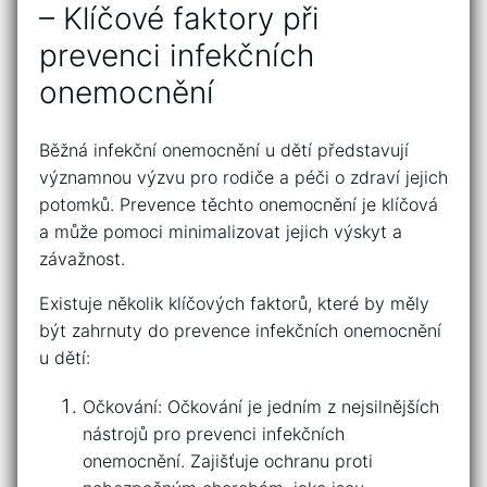
– Klíčové faktory⁤ při
prevenci infekčních
onemocnění
Běžná infekční onemocnění⁤ u dětí ​představují
významnou‍ výzvu pro rodiče ⁣a péči ​o zdraví jejich
potomků. Prevence těchto onemocnění⁢ je klíčová ​
a⁢ může pomoci ‍minimalizovat jejich‌ výskyt a
závažnost.
Existuje několik klíčových faktorů,‌ které by měly‌
být zahrnuty do prevence infekčních onemocnění
u dětí:
Očkování: Očkování je ⁣jedním z nejsilnějších
nástrojů pro prevenci infekčních
onemocnění. Zajišťuje ochranu proti