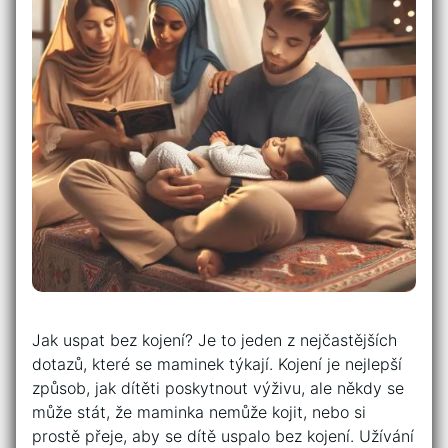
Jak uspat bez kojení? Je to jeden z nejčastějších
dotazů, které se maminek týkají. Kojení je nejlepší
způsob, jak dítěti poskytnout výživu, ale někdy se
může stát, že maminka nemůže kojit, nebo si
prostě přeje, aby se dítě uspalo bez kojení. Užívání