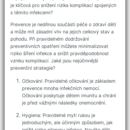
je klíčová pro snížení rizika komplikací spojených
s těmito infekcemi?
Prevence je⁢ nedílnou součástí péče ⁣o zdraví dětí
a může mít zásadní vliv na jejich celkový stav a
pohodu. Při pravidelném dodržování
preventivních opatření můžete ⁢minimalizovat
‌riziko ​šíření ‍infekce ⁤a‍ snížit pravděpodobnost
vzniku komplikací. Jaké jsou⁣ nejúčinnější
prevenční strategie?
Očkování: Pravidelné očkování je základem
prevence mnoha infekčních⁤ nemocí.
Očkování ‍poskytuje dětem imunitu ‍a ​chrání ​
je ‍před vážnými ⁣následky onemocnění.
Hygiena: Pravidelné mytí rukou je
jednoduchým, ale účinným způsobem, jak‍
snížit riziko ⁤přenosu infekce. Naučte děti