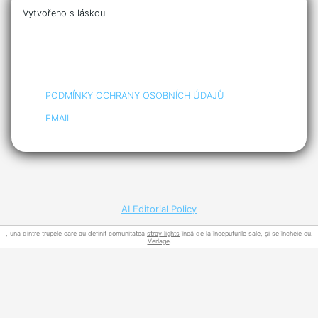
Vytvořeno s láskou
PODMÍNKY OCHRANY OSOBNÍCH ÚDAJŮ
EMAIL
AI Editorial Policy
, una dintre trupele care au definit comunitatea
stray lights
încă de la începuturile sale, și se încheie cu.
Verlage
.