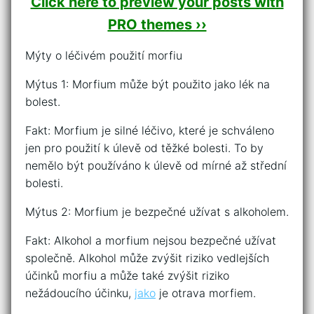
Click here to preview your posts with
PRO themes ››
Mýty o léčivém použití morfiu
Mýtus 1: Morfium může být použito jako lék na
bolest.
Fakt: Morfium je silné léčivo, které je schváleno
jen pro použití k úlevě od těžké bolesti. To by
nemělo být používáno k úlevě od mírné až střední
bolesti.
Mýtus 2: Morfium je bezpečné užívat s alkoholem.
Fakt: Alkohol a morfium nejsou bezpečné užívat
společně. Alkohol může zvýšit riziko vedlejších
účinků morfiu a může také zvýšit riziko
nežádoucího účinku,
jako
je otrava morfiem.