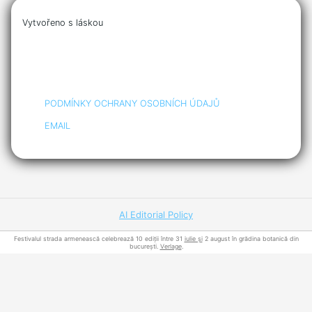
Vytvořeno s láskou
PODMÍNKY OCHRANY OSOBNÍCH ÚDAJŮ
EMAIL
AI Editorial Policy
Festivalul strada armenească celebrează 10 ediții între 31
iulie și
2 august în grădina botanică din
bucurești.
Verlage
.