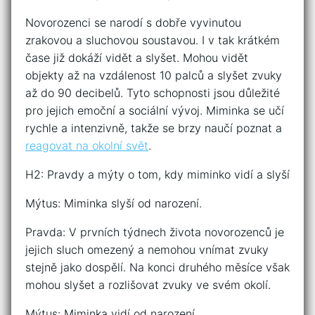
Novorozenci se narodí s dobře vyvinutou
zrakovou a sluchovou soustavou. I v tak krátkém
čase již dokáží vidět a slyšet. Mohou vidět
objekty až na vzdálenost 10 palců a slyšet zvuky
až do 90 decibelů. Tyto schopnosti jsou důležité
pro jejich emoční a sociální vývoj. Miminka se učí
rychle a intenzivně, takže se brzy naučí poznat a
reagovat na okolní svět
.
H2: Pravdy a mýty o tom, kdy miminko vidí a slyší
Mýtus: Miminka slyší od narození.
Pravda: V prvních týdnech života novorozenců je
jejich sluch omezený a nemohou vnímat zvuky
stejně jako dospělí. Na konci druhého měsíce však
mohou slyšet a rozlišovat zvuky ve svém okolí.
Mýtus: Miminka vidí od narození.