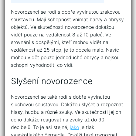
Novorozenci se rodí s dobře vyvinutou zrakovou
soustavou. Mají schopnost vnímat barvy a obrysy
objektů. Ve skutečnosti novorozence dokážou
vidět pouze na vzdálenost 8 až 10 palců. Ve
srovnání s dospělými, kteří mohou vidět na
vzdálenost až 25 stop, je to docela málo. Navíc
mohou vidět pouze jednoduché obrysy a nejsou
schopni vyhodnotit, co vidí.
Slyšení novorozence
Novorozenci se také rodí s dobře vyvinutou
sluchovou soustavou. Dokážou slyšet a rozpoznat
hlasy, hudbu a různé zvuky. Ve skutečnosti jejich
ucho dokáže reagovat na zvuky až do 90
decibelů. To je asi stejné,
jako
je tlak
vysokotlakého čerpadla. Dokáží také rozpoznat