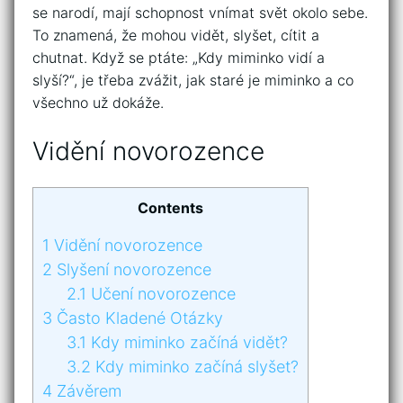
se narodí, mají schopnost vnímat svět okolo sebe.
To znamená, že mohou vidět, slyšet, cítit a
chutnat. Když se ptáte: „Kdy miminko vidí a
slyší?“, je třeba zvážit, jak staré je miminko a co
všechno už dokáže.
Vidění novorozence
Contents
1
Vidění novorozence
2
Slyšení novorozence
2.1
Učení novorozence
3
Často Kladené Otázky
3.1
Kdy miminko začíná vidět?
3.2
Kdy miminko začíná slyšet?
4
Závěrem