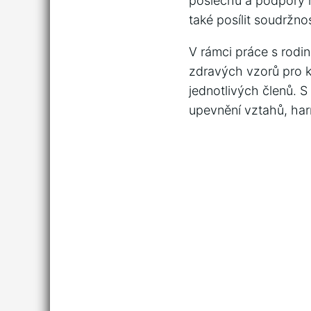
poslechu a podpory m
také posílit soudržnos
V rámci práce s rodin
zdravých vzorů⁤ pro ‌k
jednotlivých členů. 
upevnění vztahů, harm