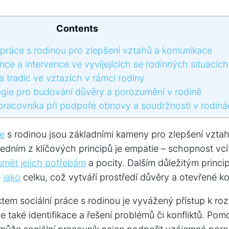
Contents
í‍ práce s rodinou pro zlepšení vztahů a komunikace
ence a intervence ve vyvíjejících se rodinných situacích
a⁣ tradic ve vztazích v rámci rodiny
egie⁣ pro ​budování důvěry a porozumění v rodině
⁢pracovníka při podpoře obnovy a soudržnosti v rodin
ce
s‍ rodinou jsou základními kameny pro zlepšení vzta
edním z klíčových​ principů je empatie – schopnost vcít
mět jejich ​potřebám
a pocity. Dalším důležitým princip
ě
jako
⁤celku, což vytváří ‍prostředí důvěry a otevřené 
ktem sociální práce s rodinou je vyvážený přístup k roz
 také identifikace a řešení problémů či konfliktů. Pom