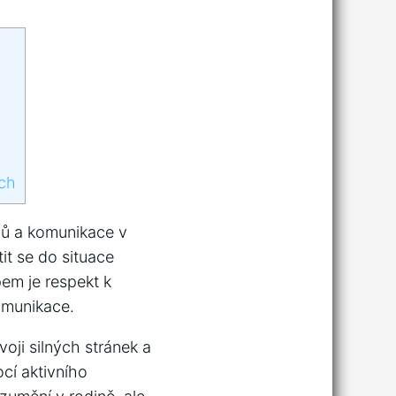
ách
hů a komunikace v
it se do situace
em je respekt ​k
komunikace.
voji silných stránek a
ocí aktivního