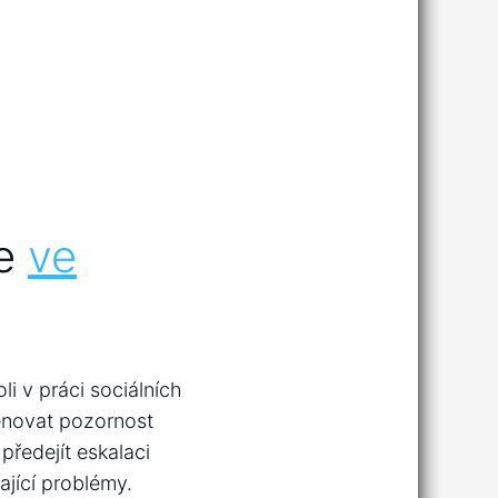
ce
ve
h
oli v práci sociálních
věnovat pozornost
předejít eskalaci
ající problémy.