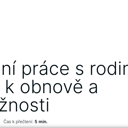
ní práce s rodi
 k obnově a
žnosti
Čas k přečtení:
5 min.