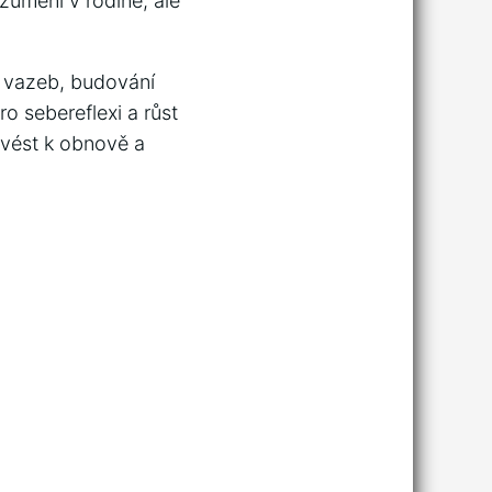
zumění v rodině, ale
ch vazeb, budování
ro sebereflexi a růst
 vést k obnově a