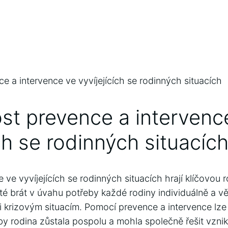
tost ⁤prevence a interven
ích se rodinných situacíc
 ve ‍vyvíjejících se rodinných situacích⁣ hrají klíčovou r
ité brát v úvahu potřeby každé rodiny individuálně a 
⁤krizovým⁢ situacím. Pomocí prevence a intervence lze 
aby rodina zůstala pospolu a mohla společně řešit ⁢vznik