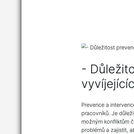
-‌ Důleži
vyvíjejíc
Prevence a intervence‍
pracovníků. Je důlež
možným konfliktům či 
problémů a zajistit,⁣ 