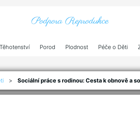
Těhotenství
Porod
Plodnost
Péče o Děti
ti
>
Sociální práce s rodinou: Cesta k obnově a s