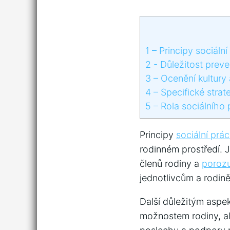
1
– Principy sociáln
2
-‌ Důležitost ⁤prev
3
– Ocenění‍ kultury 
4
– Specifické strat
5
– Rola sociálního 
Principy
sociální prá
rodinném prostředí. J
členů rodiny a
porozu
jednotlivcům a rodin
Další důležitým​ aspe
možnostem rodiny, ale