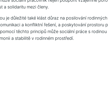
ůže sociální⁤ pracovník nejen podpořit vzájemné poro
t a⁤ solidaritu mezi členy.
ou je důležité také klást důraz⁣ na posilování rodinný
omunikaci a konfliktní řešení, a poskytování prostoru⁣ p
S pomocí těchto principů může sociální práce s rodinou
onii a stabilitě v rodinném prostředí.