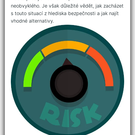
neobvyklého. Je ⁢však ⁤důležité vědět, jak​ zacházet
s touto situací ​z hlediska ⁢bezpečnosti a jak najít
vhodné alternativy.