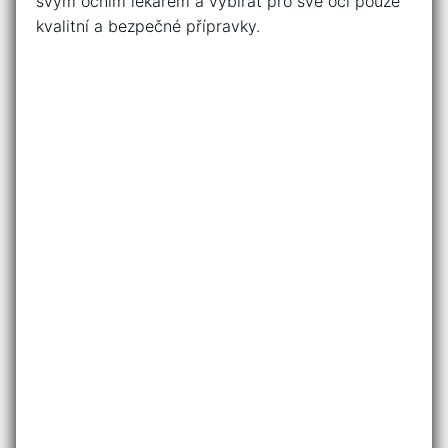
svým očním lékařem a ‌vybírat pro své oči pouze
kvalitní⁤ a bezpečné přípravky.