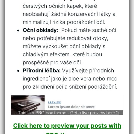
čerstvých očních kapek, které
‌neobsahují žádné konzervační látky a
minimalizují rizika podráždění očí.
Oční obklady:
⁢ Pokud máte ⁤suché oči
nebo⁢ potřebujete redukovat otoky,
můžete vyzkoušet oční obklady s
chladivým efektem, které ⁢budou
prospěšné ⁣pro‍ vaše oči.
Přírodní léčba:
Využívejte‌ přírodních‍
ingrediencí jako‍ je aloe vera nebo med
pro zklidnění očí a snížení ‍podráždění.
Click here to preview your posts with