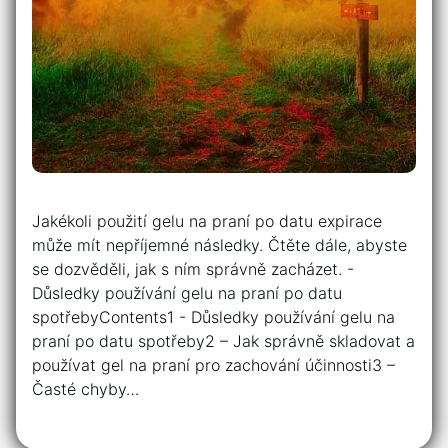
Jakékoli použití gelu na praní po ⁢datu expirace⁤
může mít nepříjemné⁢ následky. Čtěte‌ dále,⁢ abyste
⁢se dozvěděli, jak s ním správně zacházet. -‍
Důsledky používání gelu⁢ na ​praní po datu
spotřebyContents1 -‍ Důsledky používání gelu⁢ na ​
praní po datu spotřeby2 – Jak správně skladovat a
používat ​gel ⁤na ‌praní ‍pro ​zachování účinnosti3 –
Časté ⁢chyby…