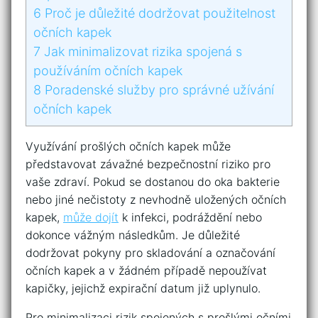
6
Proč je důležité dodržovat​ použitelnost
očních kapek
7
Jak minimalizovat rizika spojená s
používáním očních kapek
8
Poradenské ⁤služby pro správné užívání
očních ​kapek
Využívání prošlých očních kapek může
představovat závažné bezpečnostní riziko pro
⁢vaše zdraví. Pokud se dostanou do oka bakterie
nebo jiné nečistoty ‌z nevhodně uložených‌ očních
kapek,⁢
může dojít
k infekci, podráždění nebo
dokonce ​vážným následkům. Je⁤ důležité
dodržovat pokyny pro skladování a označování⁤
očních kapek a v žádném případě nepoužívat
kapičky, jejichž expirační datum již uplynulo.
Pro minimalizaci rizik spojených s prošlými očními