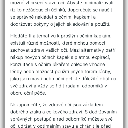
možné​ zhoršení⁤ stavu očí. ‌Abyste minimalizovali
‌riziko nežádoucích účinků, doporučuje se naučit
se správně nakládat s očními kapkami a
dodržovat pokyny o ‍jejich skladování a použití.
Hledáte-li alternativu k prošlým očním kapkám,
existují různé⁤ možnosti, které mohou pomoci
zachovat zdraví vašich ⁢očí. Mezi ⁢alternativy patří
nákup nových očních kapek s platnou expirací,
‍konzultace s očním lékařem ohledně vhodné
léčby nebo možnost použití jiných ‍forem‌ léčby,
jako jsou masti nebo oční gel. Je důležité dbát na
své zdraví a vždy⁤ se řídit radami odborníků v
oboru oční péče.
Nezapomeňte, že zdravé​ oči jsou základem
dobrého zraku a celkového zdraví. S dodržováním
správných postupů a rad odborníků můžete své
oči udržet v optimálním stavu a chránit je před