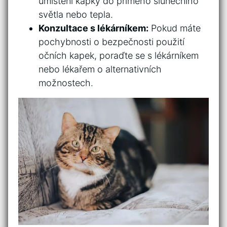
umístění kapky do⁢ přímého‍ slunečního
světla nebo tepla.
Konzultace ⁣s‌ lékárníkem:
Pokud máte
pochybnosti o bezpečnosti použití
očních kapek, poraďte se ⁤s lékárníkem
nebo lékařem o alternativních‌
možnostech.