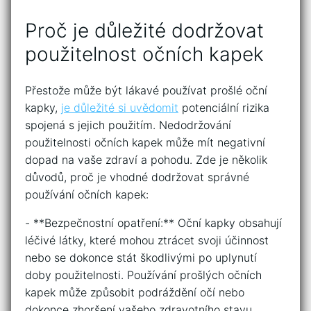
Proč je důležité dodržovat​
použitelnost očních kapek
Přestože může být lákavé používat prošlé oční
kapky,
je důležité si uvědomit
potenciální rizika
spojená s jejich použitím. Nedodržování
použitelnosti očních kapek může mít negativní
dopad na vaše zdraví a pohodu. Zde je několik
důvodů, proč je vhodné dodržovat ‌správné⁢
používání očních ⁤kapek:
-‍ **Bezpečnostní opatření:** Oční kapky obsahují
léčivé látky, které mohou ztrácet svoji účinnost
nebo⁤ se dokonce stát škodlivými po uplynutí
doby použitelnosti. Používání prošlých očních
kapek může způsobit podráždění očí nebo
dokonce zhoršení vašeho zdravotního ⁢stavu.