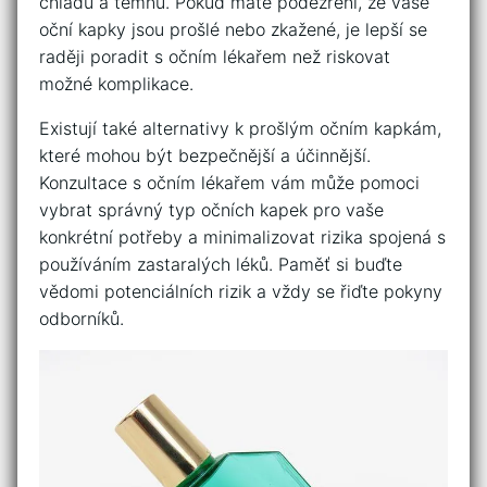
‍chladu a temnu. Pokud máte podezření, že vaše
oční kapky jsou prošlé nebo zkažené, ⁢je lepší se
raději poradit s očním lékařem než ‍riskovat
možné komplikace.
Existují také alternativy k prošlým⁢ očním ​kapkám,
které mohou být bezpečnější a účinnější.
Konzultace s očním⁢ lékařem vám ⁣může pomoci
vybrat správný typ očních kapek pro vaše
konkrétní potřeby a minimalizovat rizika spojená s
používáním zastaralých léků. ⁢Paměť si buďte
vědomi potenciálních rizik ​a vždy se řiďte pokyny
‌odborníků.