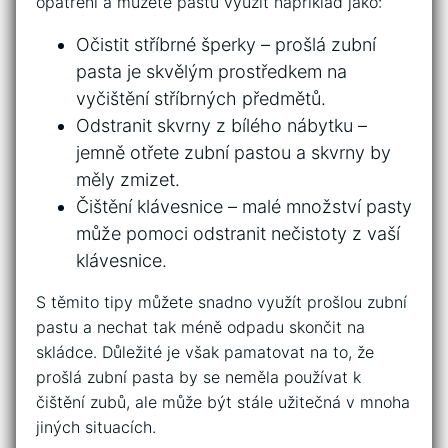
⁣opatření a můžete pastu využít ​například ⁣jako:
Očistit stříbrné šperky⁣ – prošlá zubní
pasta⁤ je⁤ skvělým ‌prostředkem na‌
vyčištění stříbrných předmětů.
Odstranit skvrny z bílého ⁤nábytku –
jemně otřete zubní⁣ pastou ​a skvrny by
měly zmizet.
Čištění klávesnice​ – malé množství pasty
může pomoci odstranit nečistoty z vaší
klávesnice.
S těmito tipy můžete snadno využít prošlou ‍zubní
pastu a nechat tak ‌méně odpadu skončit‌ na
skládce. Důležité⁣ je ‌však pamatovat na to, že
prošlá zubní pasta by ‌se ‌neměla‍ používat⁤ k
čištění zubů, ⁢ale může být stále užitečná v mnoha
jiných‍ situacích.