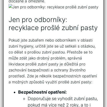
dočasné a omezené.
Jen pro odborníky:
⁣recyklace ⁤prošlé zubní pasty
Pokud jste zubařem nebo odborníkem v ⁤oblasti
zubní ⁣hygieny, určitě ​jste se už setkali s ‍otázkou,‍
co dělat s prošlou zubní pastou. Přestože se to
může zdát jako⁤ drobný problém, správná
likvidace prošlé⁢ zubní pasty je důležitá pro
zachování bezpečnosti ⁢a ochrany životního
prostředí. Zde​ je několik bezpečnostních‍ opatření⁢
a možných způsobů ⁤využití prošlé zubní pasty:
Bezpečnostní opatření:
Doporučuje ⁢se‍ vyhodit zubní ‍pastu,
pokud⁣ má více než 2 roky, a to i⁣