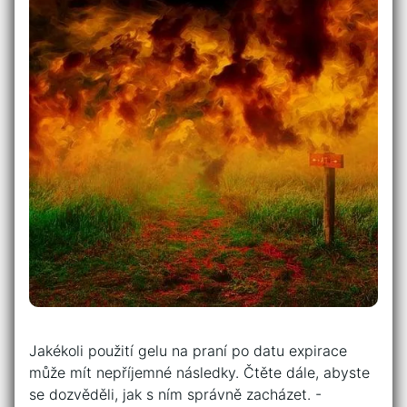
Jakékoli použití gelu na praní po ⁢datu expirace⁤
může mít nepříjemné⁢ následky. Čtěte‌ dále,⁢ abyste
⁢se dozvěděli, jak s ním správně zacházet. -‍