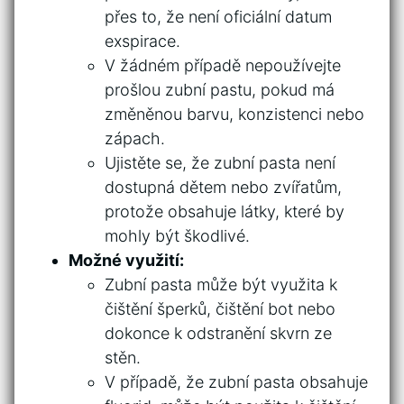
přes to, že ‌není oficiální ⁢datum
‌exspirace.
V žádném​ případě nepoužívejte
prošlou zubní pastu, pokud má⁤
změněnou barvu, konzistenci nebo
zápach.
Ujistěte⁣ se, že zubní pasta není
dostupná ​dětem nebo zvířatům,
protože obsahuje ⁣látky, ⁢které by​
mohly být škodlivé.
Možné využití:
Zubní pasta může být ⁢využita k
čištění šperků, čištění bot nebo
dokonce​ k odstranění skvrn ze
stěn.
V⁤ případě,⁤ že zubní pasta obsahuje