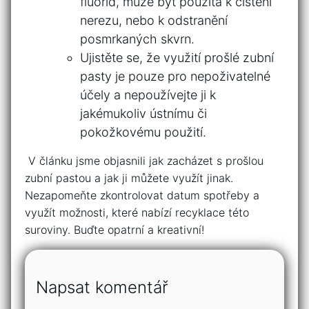
fluorid, může být použita k⁢ čištění
nerezu, nebo​ k odstranění
‍posmrkaných skvrn.
Ujistěte se, že využití prošlé‌ zubní
pasty je pouze pro​ nepoživatelné
účely a nepoužívejte ji k
jakémukoliv⁤ ústnímu či
pokožkovému použití.
⁣ V‌ článku jsme objasnili jak zacházet s prošlou⁤
zubní pastou a jak ji můžete využít jinak.​
Nezapomeňte zkontrolovat datum spotřeby a
⁢využít možnosti, které nabízí recyklace ⁢této‍
suroviny. Buďte ⁢opatrní a kreativní!
Napsat komentář