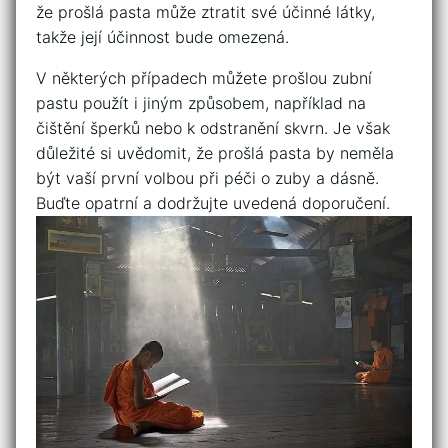
že prošlá ⁣pasta může⁣ ztratit ⁤své účinné látky,
takže její účinnost bude ⁣omezená.
V některých‌ případech ​můžete ​prošlou zubní
pastu použít i jiným způsobem, například na
čištění šperků nebo k‌ odstranění skvrn. Je však
důležité si ‌uvědomit, že prošlá ‍pasta ⁤by‌ neměla
být‌ vaší první volbou při péči o ⁤zuby a dásně.
Buďte opatrní a dodržujte uvedená doporučení.