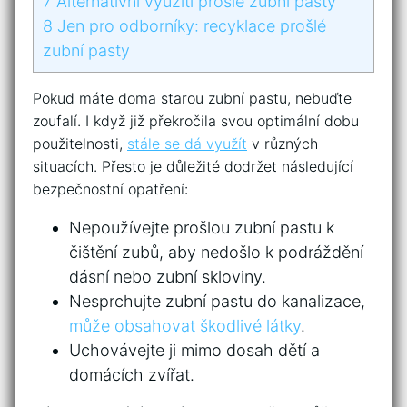
7
Alternativní využití prošlé zubní pasty
8
Jen pro odborníky: ⁣recyklace ⁤prošlé
zubní pasty
Pokud⁣ máte doma​ starou zubní pastu, nebuďte
zoufalí. I když již⁣ překročila svou optimální dobu
použitelnosti,
stále se dá využít
v různých
situacích. Přesto je důležité ‍dodržet následující
⁢bezpečnostní opatření:
Nepoužívejte prošlou ⁢zubní ‌pastu ​k
čištění⁤ zubů, aby⁣ nedošlo ​k podráždění
dásní nebo ​zubní‌ skloviny.
Nesprchujte⁢ zubní pastu do kanalizace, ‍
může obsahovat​ škodlivé ⁢látky
.
Uchovávejte ji​ mimo dosah dětí a
domácích zvířat.