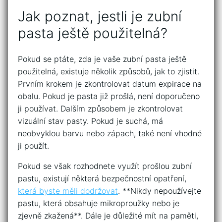
Jak poznat, jestli je zubní
pasta ještě⁢ použitelná?
Pokud se ptáte, zda je vaše zubní pasta⁢ ještě
použitelná, existuje‍ několik způsobů, jak to zjistit.
Prvním krokem ⁣je zkontrolovat datum‍ expirace⁢ na
obalu.⁢ Pokud je pasta již prošlá, není doporučeno
ji používat. Dalším⁤ způsobem je zkontrolovat
vizuální​ stav ‍pasty. Pokud je suchá, má
neobvyklou barvu nebo zápach, ⁣také není vhodné
ji⁣ použít.
Pokud se však rozhodnete ‍využít prošlou ‌zubní
pastu, existují ‍některá ‌bezpečnostní opatření,
která byste měli dodržovat
. **Nikdy nepoužívejte
pastu, která obsahuje⁣ mikroproužky nebo je
zjevně zkažená**. Dále je důležité ​mít na paměti,