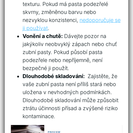
texturu. Pokud ‌má ⁤pasta ​podezřelé
skvrny, změněnou barvu nebo
nezvyklou konzistenci,⁣
nedoporučuje ‌se
ji používat
.
Vonění a ​chutě:
Dávejte pozor na
jakýkoliv neobvyklý zápach nebo‌ chuť
zubní pasty.⁢ Pokud působí pasta
podezřele nebo nepříjemně, není
bezpečné ‍ji použít.
Dlouhodobé skladování:
​ Zajistěte,‍ že
vaše zubní​ pasta není příliš stará ‍nebo
uložena v nevhodných⁣ podmínkách.
Dlouhodobé​ skladování může způsobit
ztrátu účinnosti ‌přísad ⁢a zvýšené riziko
kontaminace.