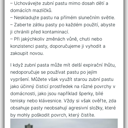
– Uchovávejte zubní pastu mimo dosah dětí a
domácích mazlíčků.
– Neskladujte‌ pastu na⁣ přímém slunečním‍ světle.
– ⁤Zaberte zátku⁤ pasty po každém použití, abyste
ji chránili před kontaminací.
– Při jakýchkoliv změnách vůně, chuti nebo
konzistenci ‍pasty, doporučujeme ji vyhodit a
zakoupit novou.
I když zubní pasta ⁢může mít delší​ expirační lhůtu,
nedoporučuje se používat pastu⁣ po jejím
vypršení.⁢ Můžete⁢ však využít starou zubní pastu
jako účinný čisticí prostředek⁢ na různé povrchy v
domácnosti, ‍jako jsou⁢ například šperky, bílé
tenisky⁤ nebo klávesnice. Vždy si však ověřte, zda⁤
obsahuje pasty​ neobsahují agresivní složky, které
by mohly poškodit povrch, který čistíte.