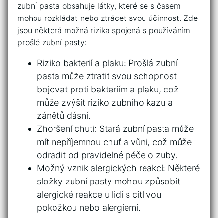
zubní pasta ‍obsahuje látky, které se s časem
mohou rozkládat nebo ztrácet svou účinnost. ⁣Zde
jsou některá možná ​rizika ⁣spojená s používáním
prošlé ‌zubní pasty:
Riziko bakterií a plaku: Prošlá⁣ zubní
pasta může ztratit svou ‍schopnost
bojovat⁣ proti bakteriím​ a plaku, což
může ⁢zvýšit riziko ​zubního ‍kazu a
zánětů dásní.
Zhoršení chuti: Stará zubní ‍pasta může
mít ‍nepříjemnou chuť a vůni, což může
odradit od pravidelné péče o ⁤zuby.
Možný vznik⁤ alergických reakcí:‌ Některé
složky zubní pasty mohou způsobit
alergické ​reakce​ u ⁤lidí s citlivou
pokožkou nebo alergiemi.