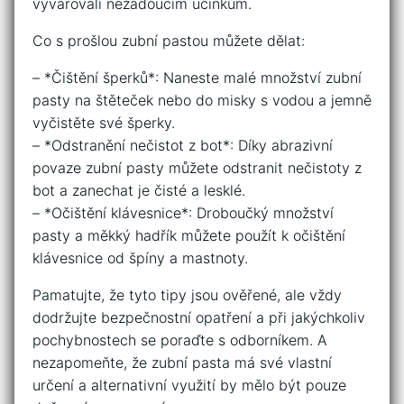
vyvarovali nežádoucím účinkům.
Co s ⁢prošlou zubní ‌pastou můžete dělat:
– *Čištění šperků*: Naneste‌ malé množství zubní
⁢pasty na štěteček ‍nebo do ⁤misky s vodou a jemně
vyčistěte své šperky.
– ⁣*Odstranění nečistot z bot*: Díky abrazivní
povaze zubní‍ pasty můžete odstranit nečistoty‍ z
bot a ​zanechat je⁤ čisté a lesklé.
– *Očištění klávesnice*:⁣ Droboučký množství
pasty a⁢ měkký⁢ hadřík můžete použít ‌k očištění
klávesnice ​od špíny a⁣ mastnoty.
Pamatujte, ‌že tyto tipy jsou ověřené, ​ale vždy
dodržujte bezpečnostní opatření a při‌ jakýchkoliv
pochybnostech se ‌poraďte s odborníkem. A
nezapomeňte, že zubní pasta má své vlastní
určení a alternativní využití by mělo být‍ pouze