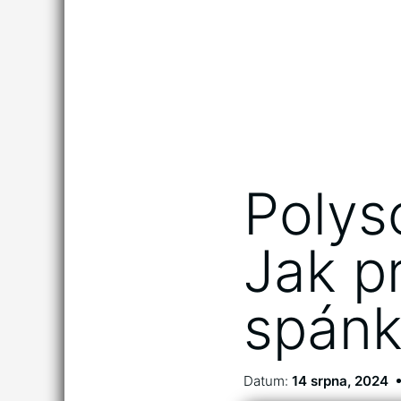
Polys
Jak p
spán
Datum:
14 srpna, 2024