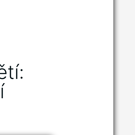
tí:
í