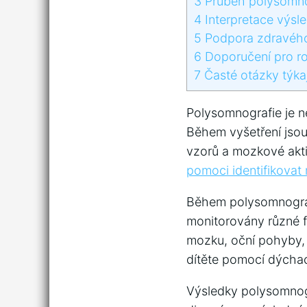
3
Průběh polysomno
4
Interpretace výsl
5
Podpora​ zdravého
6
Doporučení pro ro
7
Časté otázky⁢ týka
Polysomnografie ⁢je n
Během vyšetření jso
vzorů a mozkové akti
pomoci identifikova
Během polysomnografi
⁣monitorovány různé f
mozku, oční‍ pohyby,
dítěte pomocí dýchac
Výsledky polysomnogr