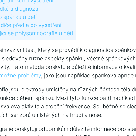
grafického vyšetření
edků a diagnóza
 spánku ​u dětí
diče před a po vyšetření
jící se polysomnografie u dětí
einvazivní test, který se provádí k diagnostice spánko
u sledovány různé aspekty spánku, včetně spánkovýc
vity. Tato metoda poskytuje důležité informace o kval
t možné problémy
, jako jsou například spánková apnoe 
e jsou elektrody umístěny na různých částech těla dí
unkce během spánku. Mezi tyto funkce patří například e
 svalová aktivita a srdeční frekvence. Souběžně se sle
ích senzorů umístěných na hrudi a nose.
afie poskytují odborníkům důležité informace⁤ pro sta