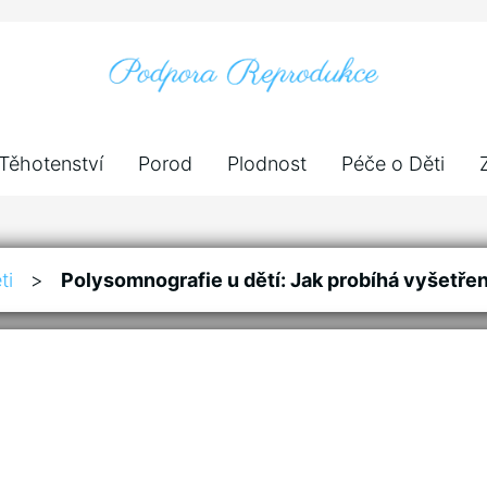
Těhotenství
Porod
Plodnost
Péče o Děti
ti
>
Polysomnografie u dětí: Jak probíhá vyšetře