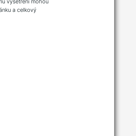
mu⁤ vyšetření mohou
ánku a‍ celkový