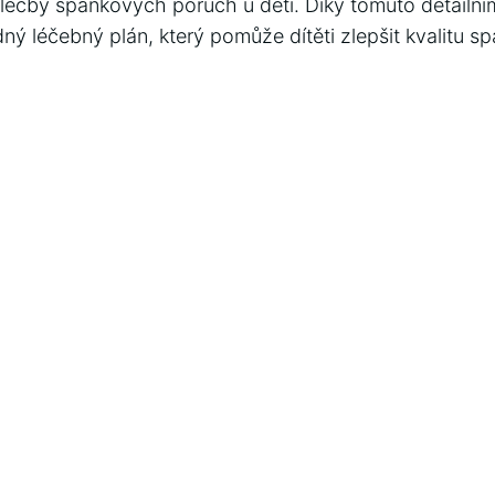
léčby spánkových poruch u​ dětí. Díky tomuto ⁤detailní
ný léčebný plán, který ‍pomůže dítěti zlepšit kvalitu sp