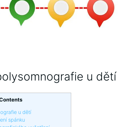
lysomnografie‌ u dětí
Contents
rafie‌ u dětí
ření spánku