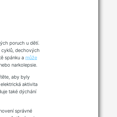
vých poruch u dětí.
h cyklů, dechových
itě spánku a
může
nebo‌ narkolepsie.
těte, aby byly
lektrická aktivita
duje také dýchání
novení správné⁣