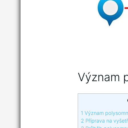
Význam po
1
Význam polysomnog
2
Příprava na ​vyšet