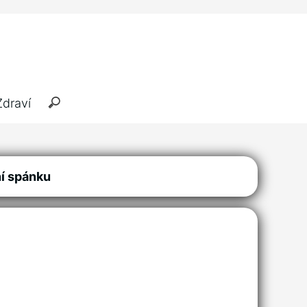
Zdraví
ní spánku