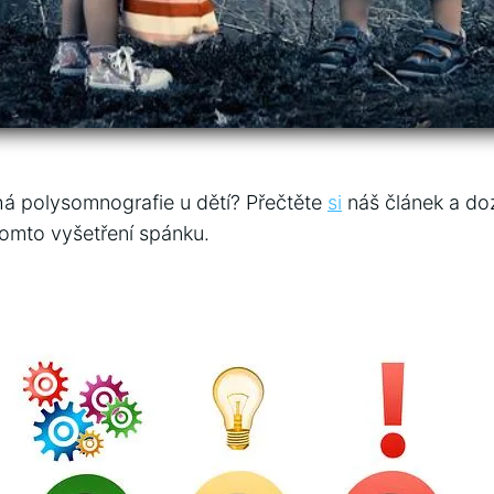
íhá polysomnografie u dětí? Přečtěte
si
náš článek a ​do
omto‌ vyšetření​ spánku.