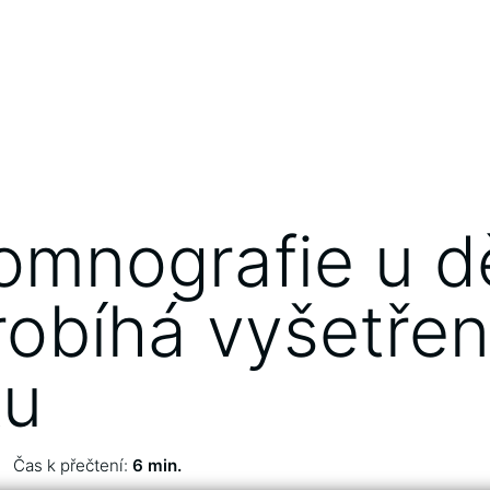
omnografie u dě
robíhá vyšetřen
ku
Čas k přečtení:
6 min.