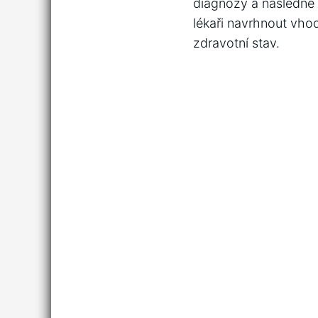
diagnózy a následné 
lékaři ⁢navrhnout vhod
zdravotní stav.