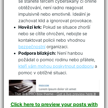
se stanete terčem cyberšikany či online
obtěžování, není radno reagovat
impulsivně nebo emotivně. Ideální je
zachovat klid a ignorovat provokace.
Hovězí krk:
Pokud se situace zhorší
nebo se cítíte ohroženi, nebojte se
kontaktovat policii nebo vhodnou
bezpečnostní
organizaci.
Podpora blízkých:
Není hanbou
požádat o pomoc rodinu nebo přátele,
kteří vám mohou poskytnout podporu
a
pomoc v obtížné situaci.
Click here to preview your posts with