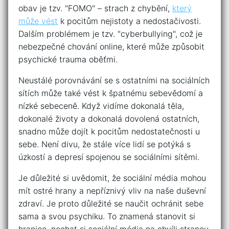
obav je tzv. "FOMO" – strach z chybění,
který
může vést
k pocitům nejistoty a nedostačivosti.
Dalším problémem je tzv. "cyberbullying", což je
nebezpečné chování online, které může způsobit
psychické trauma oběťmi.
Neustálé porovnávání se s ostatními na sociálních
sítích může také vést k špatnému sebevědomí a
nízké sebeceně. Když vidíme dokonalá těla,
dokonalé životy a dokonalá dovolená ostatních,
snadno může dojít k pocitům nedostatečnosti u
sebe. Není divu, že stále více lidí se potýká s
úzkostí a depresí spojenou se sociálními sítěmi.
Je důležité si uvědomit, že sociální média mohou
mít ostré hrany a nepříznivý vliv na naše duševní
zdraví. Je proto důležité se naučit ochránit sebe
sama a svou psychiku. To znamená stanovit si