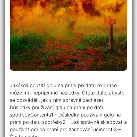
Jakékoli použití gelu na praní po ⁢datu expirace⁤
může mít nepříjemné⁢ následky. Čtěte‌ dále,⁢ abyste
⁢se dozvěděli, jak s ním správně zacházet. -‍
Důsledky používání gelu⁢ na ​praní po datu
spotřebyContents1 -‍ Důsledky používání gelu⁢ na ​
praní po datu spotřeby2 – Jak správně skladovat a
používat ​gel ⁤na ‌praní ‍pro ​zachování účinnosti3 –
Časté ⁢chyby…