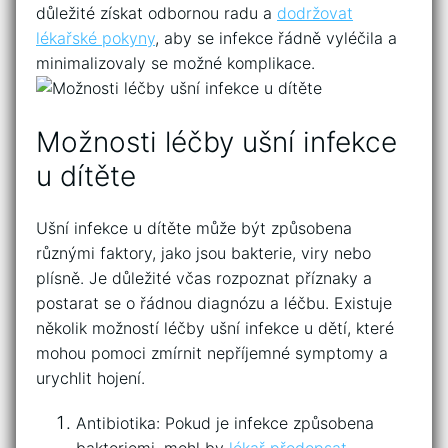
důležité získat odbornou radu ⁤a
dodržovat
lékařské pokyny
, ⁢aby se infekce řádně vyléčila a⁤
minimalizovaly se možné komplikace.
Možnosti léčby ušní infekce​
u dítěte
Ušní infekce u dítěte může být způsobena
různými faktory, jako jsou⁣ bakterie, viry ​nebo
plísně.‌ Je důležité včas rozpoznat příznaky a
postarat se o řádnou diagnózu a léčbu. Existuje
několik možností léčby ušní infekce u dětí, které
mohou pomoci zmírnit nepříjemné symptomy a
urychlit hojení.
Antibiotika: Pokud⁤ je infekce způsobena
bakteriemi, mohl by
lékař předepsat