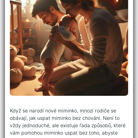
Když se narodí nové miminko, mnozí rodiče se
obávají, jak uspat miminko bez chování. Není to
vždy jednoduché, ale existuje řada způsobů, které
vám pomohou miminko uspat bez toho, abyste