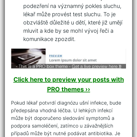
podezření​ na významný pokles sluchu,
lékař může ⁢provést test sluchu. To je
obzvláště důležité u dětí, které již umějí‌
mluvit ⁤a kde by se mohl vývoj⁣ řeči‌ a
komunikace zpozdit.
Click here to preview your posts with
PRO themes ››
Pokud lékař potvrdí diagnózu ušní infekce, ‌bude
předepsána vhodná léčba. U​ lehkých infekcí
může být doporučeno sledování symptomů a
podpora samoléčení, zatímco ⁢u závažnějších
případů může být nutné podávat antibiotika. Je