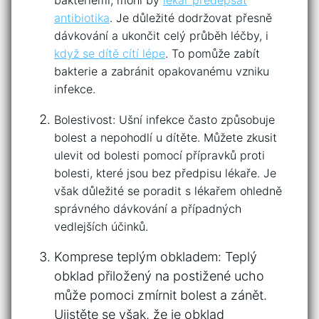
antibiotika
. Je důležité⁢ dodržovat přesně
dávkování a ukončit celý ​průběh léčby, i
když se dítě ⁢cítí lépe
. ⁤To pomůže zabít
bakterie a‍ zabránit‌ opakovanému vzniku
infekce.
Bolestivost: Ušní⁣ infekce ‍často způsobuje
bolest​ a nepohodlí u dítěte. Můžete‌ zkusit
ulevit od bolesti pomocí přípravků proti
bolesti, které jsou⁣ bez předpisu ⁢lékaře. Je
však důležité se ‍poradit ⁤s lékařem ohledně
správného⁢ dávkování a⁢ případných
vedlejších účinků.
Komprese teplým obkladem: Teplý
obklad přiložený na postižené ‌ucho
může pomoci zmírnit bolest a zánět.
Ujistěte‍ se však, že⁣ je obklad