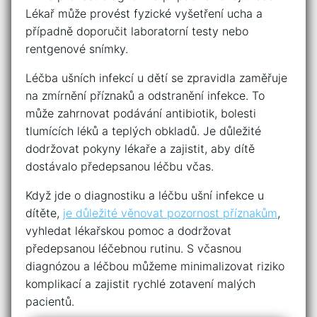
Lékař může ‌provést fyzické⁤ vyšetření ucha a
případně doporučit laboratorní testy nebo
rentgenové⁢ snímky.
Léčba ušních infekcí⁤ u dětí se zpravidla zaměřuje
na zmírnění příznaků a odstranění infekce. To
může zahrnovat podávání antibiotik, bolesti ​
tlumících léků a teplých obkladů. Je důležité
dodržovat pokyny lékaře a zajistit, aby dítě
dostávalo předepsanou léčbu včas.
Když jde o diagnostiku a ⁤léčbu ušní infekce u
dítěte,
je důležité věnovat pozornost příznakům
,
vyhledat lékařskou pomoc a dodržovat
⁣předepsanou léčebnou rutinu. S‍ včasnou
diagnózou a léčbou můžeme minimalizovat riziko
komplikací a zajistit rychlé zotavení malých
pacientů.