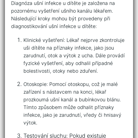
Diagnóza ušní infekce u dítěte​ je založena na
pozornému‍ vyšetření ušního⁣ kanálu lékařem.
Následující kroky mohou být provedeny při
diagnostikování ušní infekce u dítěte:
Klinické vyšetření: Lékař nejprve zkontroluje
uši dítěte na příznaky infekce, jako⁣ jsou
zarudnutí, otok ​a ⁢výtok z ⁢ucha. Dále provádí
fyzické vyšetření, aby odhalil ⁤případné⁣
bolestivosti, otoky nebo zduření.
Otoskopie: Pomocí otoskopu, což ⁢je malé
zařízení s nástavcem na konci, lékař​
prozkoumá ušní kanál a bubínkovou ‍blánu.
Tímto⁤ způsobem může odhalit příznaky
infekce, jako je zarudnutí, ‍vředy či hnisavý
výtok.
Testování‌ sluchu:⁢ Pokud existuje