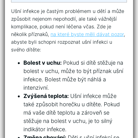
Ušní⁣ infekce je častým problémem u dětí a může
způsobit nejenom nepohodlí, ale také vážnější
komplikace, pokud není léčena včas. Zde‍ je
několik příznaků,
na které‍ byste ‍měli dávat pozor
,
abyste byli schopni rozpoznat ⁤ušní infekci u
svého dítěte:
Bolest ⁤v uchu:
Pokud si dítě stěžuje na
bolest v uchu, ‍může to být ⁢příznak ušní‍
infekce. ⁢Bolest ​může být náhlá a
intenzivní.
Zvýšená teplota:
Ušní infekce‍ může
také způsobit horečku u⁤ dítěte. Pokud​
má vaše dítě teplotu ⁤a zároveň se​
stěžuje na bolest v uchu, je to ⁢silný
indikátor infekce.
Změna chování:
Děti ‌s ušní infekcí se