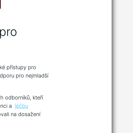
 pro
ké přístupy ⁤pro
odporu pro nejmladší
h odborníků, kteří
ci⁤ a ⁤
léčbu
vali na​ dosažení