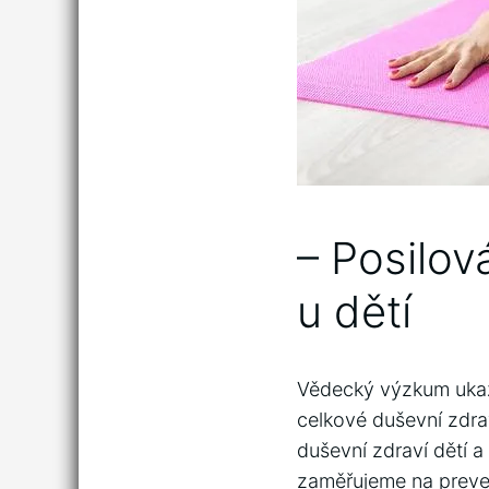
– Posilov
⁢u dětí
Vědecký výzkum ukazuj
celkové duševní zdrav
duševní zdraví ⁣dětí a
⁤zaměřujeme na preven