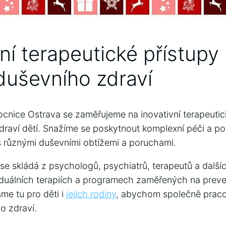
ní terapeutické ‌přístupy
duševního ⁤zdraví
mocnice Ostrava‍ se zaměřujeme⁤ na inovativní terapeutic
draví dětí. ⁣Snažíme se ‌poskytnout komplexní ‌péči a p
í s různými duševními obtížemi a poruchami.
 se skládá z psychologů, psychiatrů, terapeutů ​a dalšíc
ividuálních terapiích a⁤ programech zaměřených na preven
sme tu pro děti i ​
jejich rodiny
, abychom společně ‍praco
o​ zdraví.