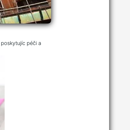
oskytujíc péči ​a‌