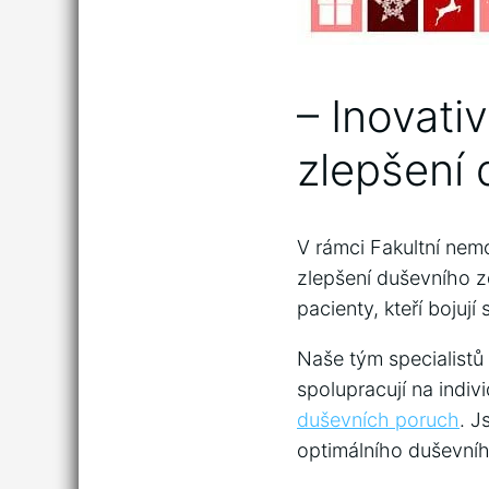
– Inovativ
zlepšení 
V‍ rámci⁣ Fakultní ne
zlepšení duševního​ z
pacienty, kteří bojuj
Naše​ tým specialistů
spolupracují ​na ​ind
‍duševních poruch
. J
optimálního ⁣duševníh