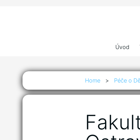
Úvod
Home
>
Péče o Dě
Fakul