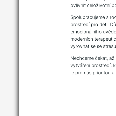
ovlivnit celoživotní ⁣
Spolupracujeme‌ s ‍ro
prostředí pro⁣ děti. 
emocionálního ‍uvědom
moderních terapeuti
vyrovnat se se stresu
Nechceme čekat,⁣ až s
vytváření prostředí, ​
je ‌pro nás prioritou ‍a⁢