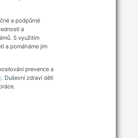
čné ‍a podpůrné⁤
vedností a
lémů. S využitím
ětí a pomáháme jim
posilování prevence a
l
. Duševní zdraví ​dětí
 práce.