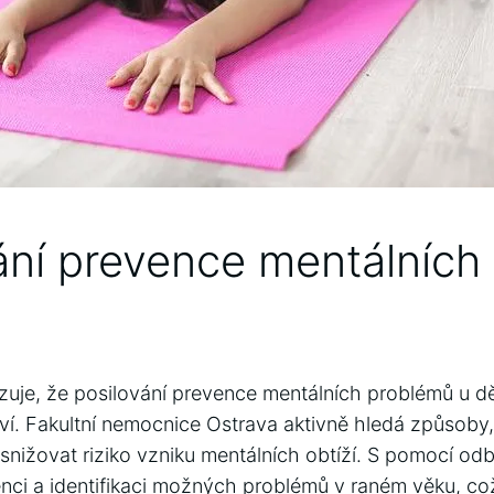
ání prevence mentálních
e, že⁤ posilování‌ prevence mentálních⁤ problémů u dětí
í.⁢ Fakultní nemocnice Ostrava aktivně hledá⁣ způsoby, 
​ snižovat riziko⁣ vzniku mentálních obtíží. ⁤S pomocí⁣ od
ci⁢ a identifikaci‍ možných ​problémů v raném věku, c