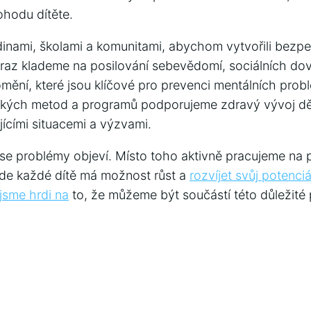
pohodu dítěte.
dinami, školami a komunitami, abychom vytvořili bezpe
Důraz klademe na posilování sebevědomí, sociálních do
ění, ⁢které jsou klíčové pro prevenci mentálních prob
ckých ⁤metod a programů podporujeme zdravý vývoj d
jícími situacemi a výzvami.
e‍ problémy ⁢objeví. Místo toho aktivně ‌pracujeme na 
kde každé dítě⁤ má ⁣možnost ⁣růst a​
rozvíjet svůj potenciá
jsme ⁢hrdi na
to, že můžeme ⁣být součástí ​této důležité​