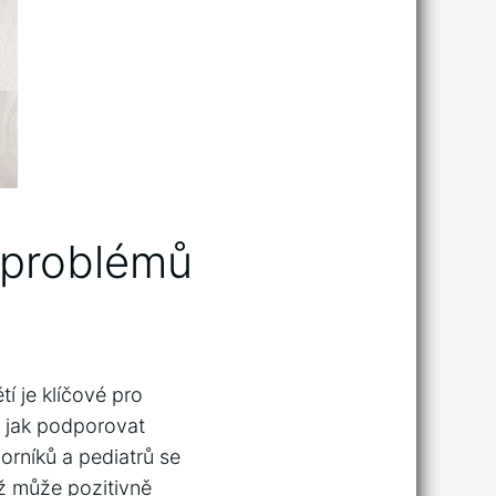
 problémů
⁣ je klíčové pro
‍jak ‍podporovat⁤
borníků a pediatrů se
ož může pozitivně