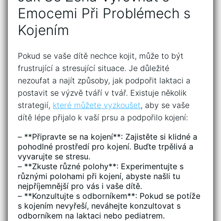
Emocemi Při Problémech s
‌Kojením
Pokud se vaše dítě nechce kojit, může to být
‌frustrující a stresující situace. Je důležité
nezoufat a najít způsoby,⁢ jak podpořit ‌laktaci a
postavit se výzvě tváří ⁣v tvář. Existuje⁢ několik
strategií,
které můžete‍ vyzkoušet
, aby se vaše
dítě lépe přijalo k vaší prsu a podpořilo kojení:
– **Připravte se na kojení**: Zajistěte si klidné a
pohodlné prostředí pro kojení. Buďte trpělivá a
vyvarujte se⁤ stresu.
– **Zkuste různé polohy**: Experimentujte s
⁤různými polohami​ při kojení, abyste našli tu
nejpříjemnější pro vás i vaše dítě.
– **Konzultujte s odborníkem**: ⁢Pokud‌ se potíže
s kojením nevyřeší, neváhejte konzultovat s
odborníkem‌ na laktaci nebo pediatrem.