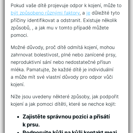
Pokud vaše dítě projevuje odpor k kojení, může to
být způsobeno různými faktory
, a
je
důležité tyto​
příčiny identifikovat a odstranit. Existuje několik
způsobů, ,⁢ a jak mu v tomto případě můžete⁢
pomoci.
Možné důvody,‍ proč dítě odmítá kojení, mohou
zahrnovat bolestivost, ​plné nebo zanícené prsy,
neproduktivní sání nebo nedostatečné přísun
mléka. Pamatujte, že každé dítě je individuální⁢
a může mít své vlastní důvody pro odpor vůči
kojení.
Níže jsou uvedeny některé způsoby, jak podpořit
kojení a jak pomoci dítěti, které se nechce kojit:
Zajistěte správnou pozici‌ a přisátí
k prsu.
Podporujte kůži na kůži⁤ kontakt mezi