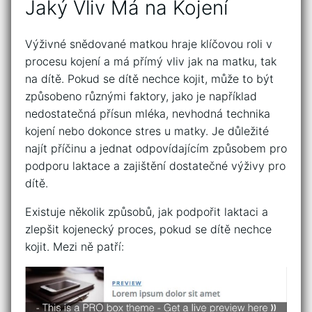
Jaký Vliv ‍Má na Kojení
Výživné ⁤snědované matkou hraje klíčovou roli v
procesu⁢ kojení a má přímý vliv jak na ‍matku, tak
na dítě. Pokud se dítě nechce kojit, může to být
způsobeno různými faktory, jako je například
nedostatečná‍ přísun mléka, nevhodná technika
kojení nebo dokonce stres u matky. Je důležité
najít příčinu a jednat odpovídajícím způsobem⁢ pro
podporu laktace⁣ a zajištění dostatečné výživy pro
dítě.
Existuje​ několik způsobů, jak podpořit laktaci a
zlepšit kojenecký proces, pokud se dítě nechce
kojit. Mezi ně patří: