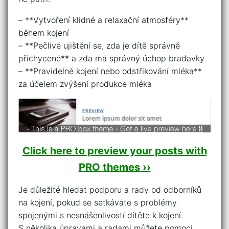
– **Vytvoření klidné a relaxační atmosféry**
během kojení
– **Pečlivé ujištění se, zda je dítě ⁢správně
přichycené** a zda má ‍správný úchop bradavky
– **Pravidelné kojení nebo odstřikování mléka**
za účelem zvýšení produkce mléka
Click here to preview your posts with
PRO themes ››
Je důležité hledat podporu a‍ rady od odborníků
na kojení, pokud se setkáváte s problémy
spojenými s nesnášenlivostí dítěte k kojení.
S několika úpravami⁣ a radami můžete pomoci