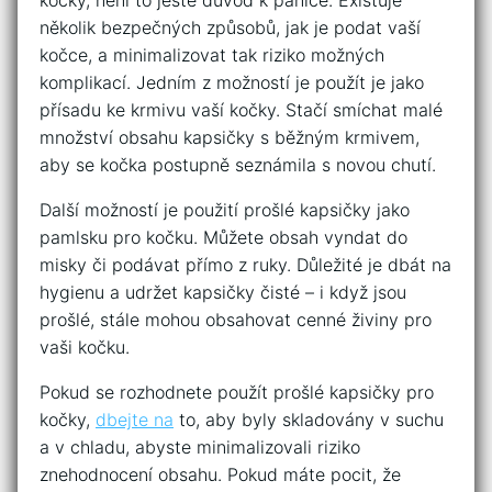
několik bezpečných​ způsobů, jak ‍je podat vaší
kočce, a⁤ minimalizovat tak riziko možných
komplikací. Jedním z⁢ možností je použít je jako
přísadu⁣ ke krmivu ⁣vaší ​kočky. Stačí​ smíchat malé⁢
množství obsahu kapsičky s běžným krmivem,
‍aby se‍ kočka postupně ⁤seznámila s novou chutí.
Další možností je ‌použití prošlé kapsičky⁤ jako⁢
pamlsku pro kočku. Můžete obsah vyndat ‌do
misky či ⁣podávat přímo z ruky. Důležité je ⁣dbát na
hygienu a udržet​ kapsičky čisté – i když jsou
prošlé, stále mohou‌ obsahovat cenné živiny pro
vaši kočku.
Pokud se rozhodnete použít prošlé‌ kapsičky pro
kočky,⁢
dbejte na
‌to, aby byly⁤ skladovány v⁣ suchu ​
a‍ v chladu, abyste​ minimalizovali ‌riziko
znehodnocení obsahu. Pokud⁣ máte‌ pocit, že​