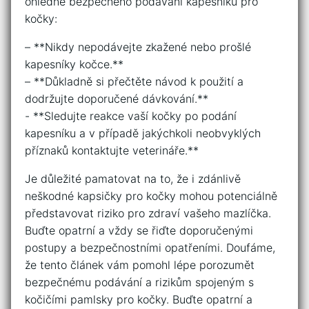
ohledně bezpečného podávání kapesníků pro
kočky:
– **Nikdy nepodávejte zkažené nebo prošlé
kapesníky kočce.**
– **Důkladně si přečtěte návod k použití a
dodržujte doporučené dávkování.**
-​ **Sledujte reakce vaší kočky⁤ po podání
kapesníku a v⁣ případě jakýchkoli neobvyklých
‌příznaků kontaktujte⁢ veterináře.**
Je důležité pamatovat na to, že i‍ zdánlivě
neškodné kapsičky‍ pro kočky mohou ⁣potenciálně
představovat riziko pro zdraví vašeho mazlíčka.‍
Buďte opatrní a vždy se řiďte doporučenými
postupy a bezpečnostními ​opatřeními.​ Doufáme,
že tento článek vám pomohl lépe ⁢porozumět
bezpečnému podávání a rizikům spojeným s
kočičími pamlsky pro kočky. ‍Buďte opatrní a