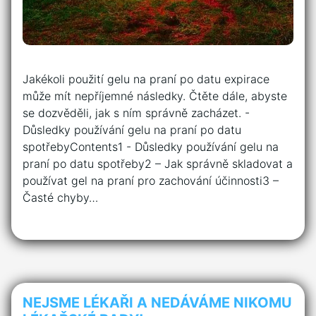
Jakékoli použití gelu na praní po ⁢datu expirace⁤
může mít nepříjemné⁢ následky. Čtěte‌ dále,⁢ abyste
⁢se dozvěděli, jak s ním správně zacházet. -‍
Důsledky používání gelu⁢ na ​praní po datu
spotřebyContents1 -‍ Důsledky používání gelu⁢ na ​
praní po datu spotřeby2 – Jak správně skladovat a
používat ​gel ⁤na ‌praní ‍pro ​zachování účinnosti3 –
Časté ⁢chyby…
NEJSME LÉKAŘI A NEDÁVÁME NIKOMU