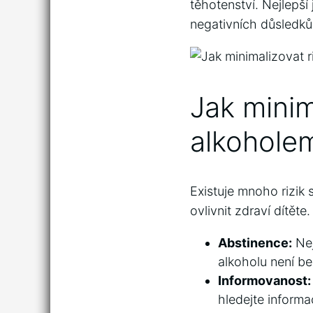
⁣těhotenství.⁤ Nejlepš
negativních ‍důsledků
Jak minima
‍alkoholem
Existuje ⁤mnoho rizi
‌ovlivnit zdraví dítět
Abstinence:
Nej
alkoholu není b
Informovanost:
hledejte informa