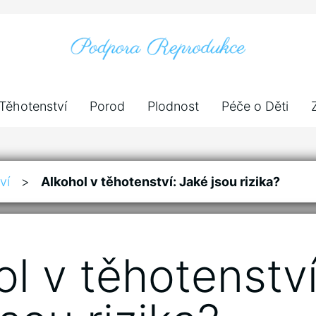
Těhotenství
Porod
Plodnost
Péče o Děti
ví
>
Alkohol v těhotenství: Jaké jsou rizika?
l v těhotenství