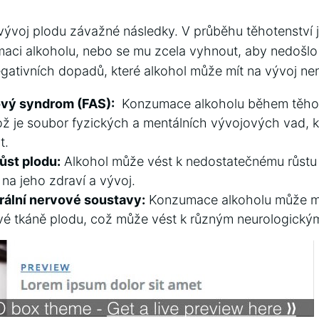
vývoj plodu závažné následky. V ⁤průběhu těhotenství je
aci alkoholu, nebo se mu zcela vyhnout, aby nedošlo
negativních dopadů, které alkohol může mít ‌na vývoj ne
ový ⁢syndrom (FAS):
⁢ Konzumace ‍alkoholu během ​těho
ož je soubor fyzických a mentálních ⁢vývojových vad, k
t.
ůst plodu:
Alkohol může vést k nedostatečnému růstu 
na ⁣jeho zdraví a vývoj.
ální ⁢nervové soustavy:
Konzumace alkoholu může mít
ové tkáně ⁤plodu, což může vést k různým neurologický