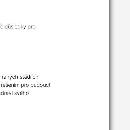
né důsledky pro
v ⁤raných stádiích
 řešením pro​ budoucí
 zdraví svého