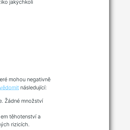
ziko jakýchkoli
které mohou negativně
 uvědomit
následující:
. Žádné množství ​
em těhotenství a
ch⁤ rizicích.