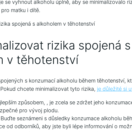
í je‍ se vyhnout alkoholu úplně, aby ‍se minimalizovalo ri
 pro matku i dítě.
lizovat rizika‍ spojená ‌s
⁢ v​ těhotenství
k spojených s konzumací alkoholu během těhotenství, 
e. Pokud chcete ‌minimalizovat tyto rizika,
je důležité⁢ si
lepším způsobem, ⁤, je zcela se zdržet jeho konzumace
ezpečné pro vývoj plodu.
‍Buďte seznámeni s důsledky konzumace⁢ alkoholu běh
ce od odborníků, aby‍ jste byli lépe informování o možný