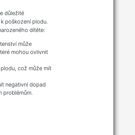
 důležité⁣
 k poškození plodu.
narozeného ‌dítěte:
tenství ⁤může
teré mohou ⁣ovlivnit
plodu, což může⁣ mít
 negativní‌ dopad
m‍ problémům.