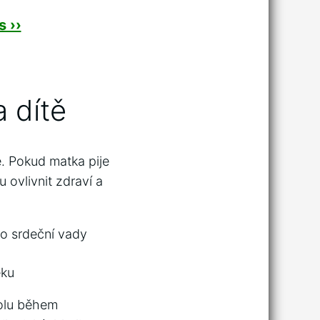
 ››
a dítě
ě. ​Pokud matka pije
ovlivnit zdraví a⁤
o srdeční‌ vady
ěku
olu ⁣během