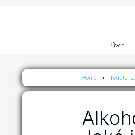
Úvod
Home
>
Těhotenst
Alkoho