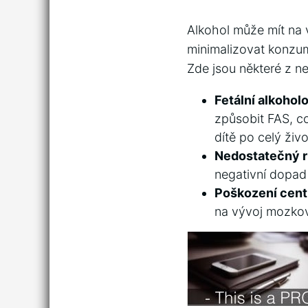
Alkohol‌ může mít na 
minimalizovat konzum
Zde⁣ jsou⁤ některé z 
Fetální alkohol
způsobit FAS, ⁣c
dítě po celý živo
Nedostatečný r
negativní dopad ⁣
Poškození centr
na ‍vývoj ⁢mozk