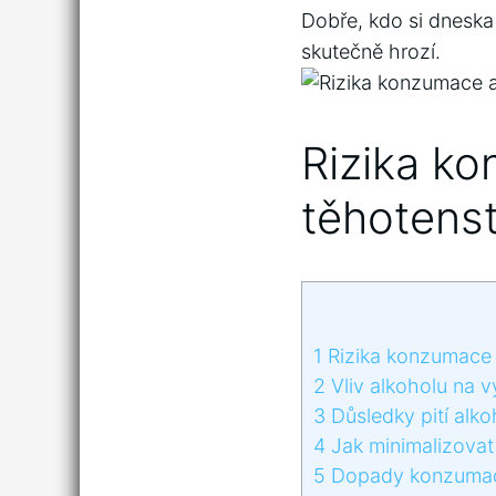
Dobře,⁣ kdo si dneska 
skutečně hrozí.
Rizika ​k
⁣těhotenst
1
Rizika ​konzumace‌
2
Vliv alkoholu ‌na v
3
Důsledky pití ⁢alk
4
Jak minimalizovat r
5
Dopady konzumace 