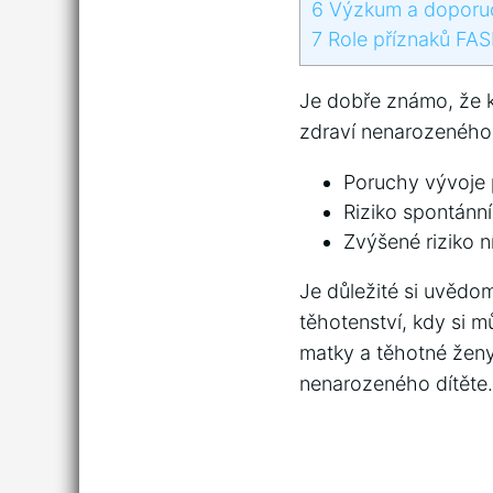
6
Výzkum a doporučen
7
Role ⁢příznaků FAS
Je dobře‍ známo, že 
zdraví nenarozeného dí
Poruchy ⁤vývoje 
Riziko⁢ spontán
Zvýšené riziko n
Je⁢ důležité si ‌uvědo
⁢těhotenství, ⁣kdy si
matky⁣ a těhotné ženy
nenarozeného dítěte.