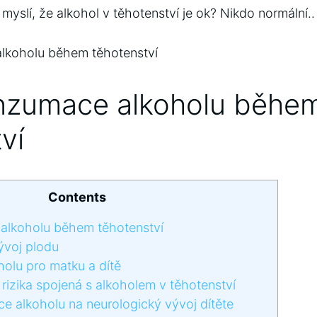
myslí, že alkohol v‍ těhotenství je ok?‍ Nikdo normální.. 
onzumace‌ alkoholu běhe
ví
Contents
 alkoholu během ⁣těhotenství
ývoj‌ plodu
oholu pro matku a dítě
izika‍ spojená ‌s ‍alkoholem⁢ v​ těhotenství
alkoholu na neurologický vývoj dítěte