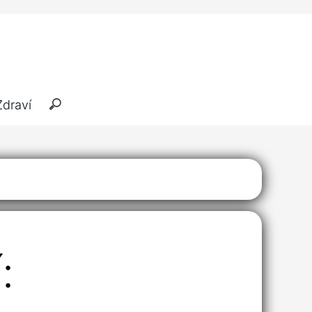
Zdraví
: