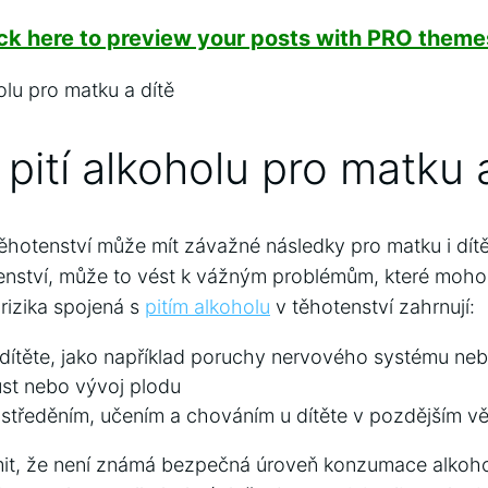
ick here to preview your posts with PRO themes
pití ⁢alkoholu pro matku 
těhotenství může mít závažné⁢ následky ⁤pro ‌matku i dít
ství, může to⁢ vést k vážným problémům, které ⁢mohou⁢ 
 rizika spojená s
pitím alkoholu
v těhotenství zahrnují:
dítěte,⁣ jako například ⁢poruchy nervového systému neb
st nebo vývoj plodu
středěním,⁤ učením a chováním u dítěte v‌ pozdějším ⁤v
mit, že není ⁤známá bezpečná úroveň‌ konzumace alkoh