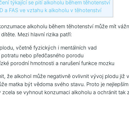
í týkající se pití ​alkoholu během těhotenství
D a FAS ve vztahu k ​alkoholu v těhotenství
konzumace⁤ alkoholu během těhotenství může mít ‍váž
těte.‌ Mezi ⁤hlavní rizika patří:
plodu,​ včetně fyzických i mentálních ⁢vad
ní potratu nebo předčasného porodu
ízké porodní hmotnosti⁣ a narušení funkce mozku
mit, že‍ alkohol může negativně⁤ ovlivnit vývoj plodu již 
 může matka být vědoma svého stavu. Proto je ⁢nejlepším
‌ zcela⁣ se vyhnout konzumaci alkoholu⁤ a ochránit tak