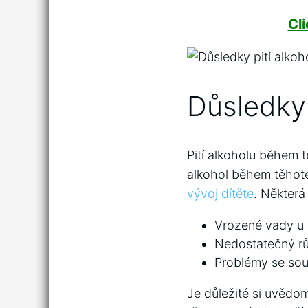
Cl
Důsledky 
Pití alkoholu ⁣během 
alkohol během těhoten
vývoj‍ dítěte
. Některá
Vrozené vady u‍ 
Nedostatečný rů
Problémy se​ sou
Je důležité si uvědo