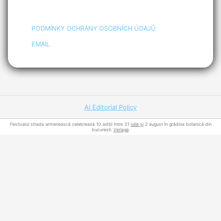
PODMÍNKY OCHRANY OSOBNÍCH ÚDAJŮ
EMAIL
AI Editorial Policy
Festivalul strada armenească celebrează 10 ediții între 31
iulie și
2 august în grădina botanică din
bucurești.
Verlage
.