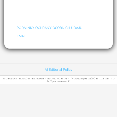
PODMÍNKY OCHRANY OSOBNÍCH ÚDAJŮ
EMAIL
AI Editorial Policy
כדורי
ויאגרה גנרית
200מג. צפון והסביבה ולרי – נערות
ליווי בבית
שאן – חשפניות צעירות למסיבות רווקים במרכז או
חשפניות בצפון 24/7 💕.