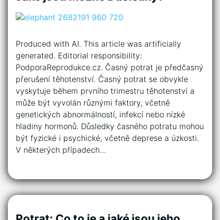
Produced with AI. This article was artificially
generated. Editorial responsibility:
PodporaReprodukce.cz. Časný potrat je předčasný
přerušení těhotenství. Časný potrat se obvykle
vyskytuje během prvního trimestru těhotenství a
může být vyvolán různými faktory, včetně
genetických abnormálností, infekcí nebo nízké
hladiny hormonů. Důsledky časného potratu mohou
být fyzické i psychické, včetně deprese a úzkosti.
V některých případech…
Potrat: Co to je a jaké jsou jeho