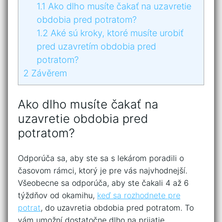
1.1
Ako dlho musíte čakať na uzavretie
obdobia pred potratom?
1.2
Aké sú kroky, ktoré musíte urobiť
pred uzavretím obdobia pred
potratom?
2
Závěrem
Ako dlho musíte čakať na
uzavretie obdobia pred
potratom?
Odporúča sa, aby ste sa s lekárom poradili o
časovom rámci, ktorý je pre vás najvhodnejší.
Všeobecne sa odporúča, aby ste čakali 4 až 6
týždňov od okamihu,
keď sa rozhodnete pre
potrat
, do uzavretia obdobia pred potratom. To
vám umožní dostatočne dlho na prijatie