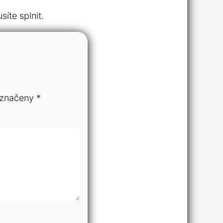
íte splnit.
označeny
*