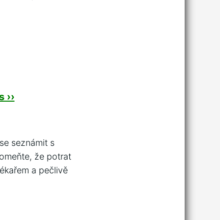
 ››
 se seznámit s
pomeňte, že potrat
lékařem a pečlivě