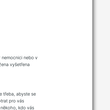
 v nemocnici nebo v
žena vyšetřena
e třeba, abyste se
otrat pro vás
 někoho, kdo vás