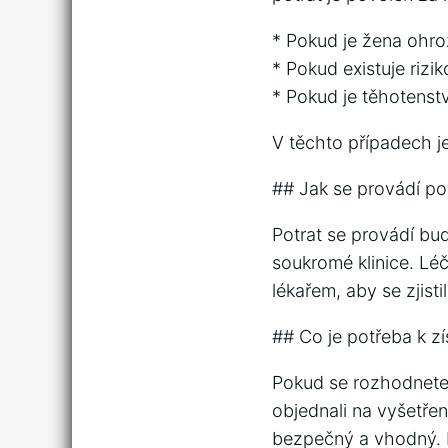
* Pokud je žena ohro
* Pokud existuje rizi
* Pokud je těhotenst
V těchto případech je
## Jak se provádí po
Potrat se provádí buď
soukromé klinice. Lé
lékařem, aby se zjisti
## Co je potřeba k zí
Pokud se rozhodnete m
objednali na vyšetřen
bezpečný a vhodný. P