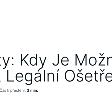
ty: Kdy Je Mož
t Legální Ošetře
Čas k přečtení:
3 min.