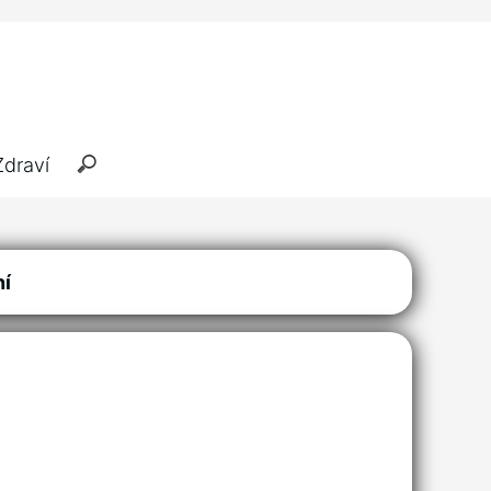
Zdraví
ní