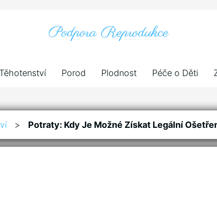
Těhotenství
Porod
Plodnost
Péče o Děti
ví
>
Potraty: Kdy Je Možné Získat Legální Ošetře