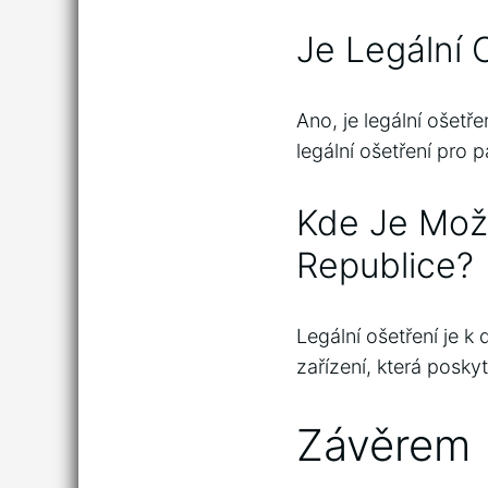
Je Legální 
Ano, je legální ošetř
legální ošetření pro p
Kde Je Možn
Republice?
Legální ošetření je k 
zařízení, která posky
Závěrem