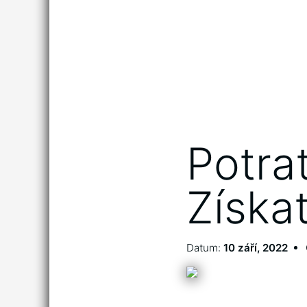
Potra
Získa
Datum:
10 září, 2022