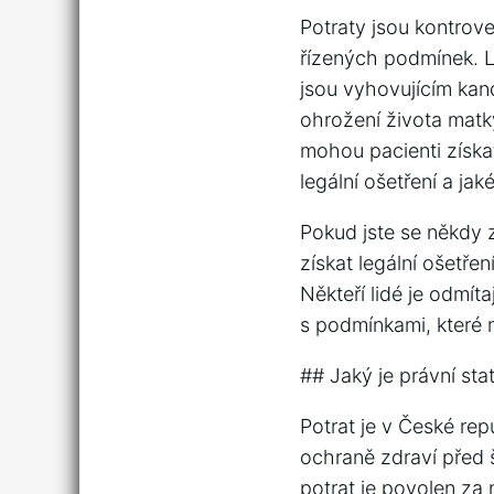
Potraty jsou kontrov
řízených podmínek. Lid
jsou vyhovujícím kan
ohrožení života matky
mohou pacienti získat
legální ošetření a jak
Pokud jste se někdy z
získat legální ošetře
Někteří lidé je odmíta
s podmínkami, které m
## Jaký je právní sta
Potrat je v České rep
ochraně zdraví před 
potrat je povolen za 