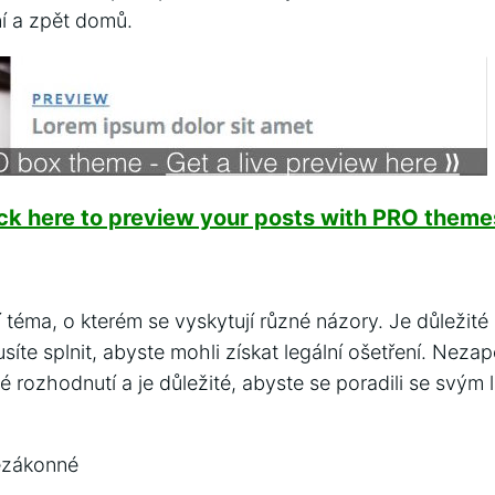
í a zpět domů.
ick here to preview your posts with PRO themes
í téma, o kterém se vyskytují různé názory. Je důležité
íte splnit, abyste mohli získat legální ošetření. Neza
 rozhodnutí a je důležité, abyste se poradili se svým 
nezákonné