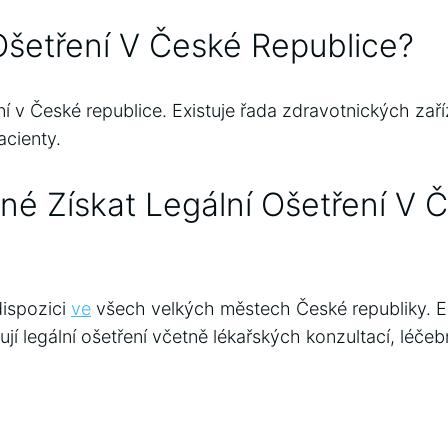
Ošetření V České Republice?
ení v České republice. Existuje řada zdravotnických zaří
acienty.
é Získat Legální Ošetření V 
dispozici
ve
všech velkých městech České republiky. Ex
tují legální ošetření včetně lékařských konzultací, léče