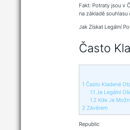
Fakt: Potraty jsou v 
na základě souhlasu 
Jak Získat Legální Po
Často Kl
1
Často Kladené Ot
1.1
Je Legální Oš
1.2
Kde Je Možné 
2
Závěrem
Republic