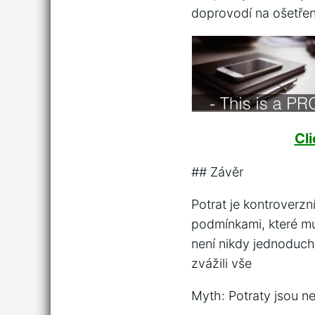
doprovodí na ošetřen
Cl
## Závěr
Potrat je kontroverzn
podmínkami, které mus
není nikdy jednoduché
zvážili vše
Myth: Potraty jsou 