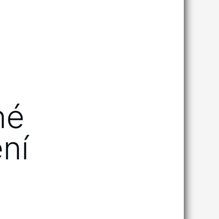
né
ní