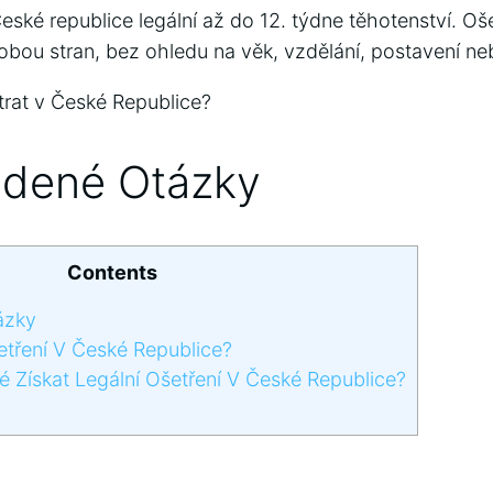
České republice legální až do 12. týdne těhotenství. Oše
obou stran, bez ohledu na věk, vzdělání, postavení ne
trat v České Republice?
adené Otázky
Contents
ázky
etření V České Republice?
Získat Legální Ošetření V České Republice?