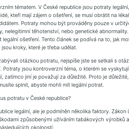
erzním tématem. V České republice jsou potraty legální
é, kteří mají zájem o ošetření, se musí obrátit na lékaře
didátem. Potraty mohou být prováděny pouze v určitý
, nelegitimní těhotenství, nebo genetické abnormality.
 legální ošetření. Tento článek se podívá na to, jak m
é jsou kroky, které je třeba udělat.
abývali otázkou potratu, nejspíše jste se setkali s ot
ní. Potraty jsou kontroverzní téma, o kterém se vyskytuj
jí, zatímco jiní je považují za důležité. Proto je důležit
usíte splnit, abyste mohli mít legální potrat.
tus potratu v České republice?
ublice legální, ale je podmíněn několika faktory. Zákon
škodami způsobenými užíváním tabákových výrobků a 
následujících okolností: