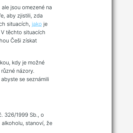
, ale jsou omezené na
, aby zjistili, zda
ch situacích,
jako
je
 V těchto situacích
ohou Češi získat
ázkou, kdy je možné
í různé názory.
é, abyste se seznámili
 č. 326/1999 Sb., o
alkoholu, stanoví, že