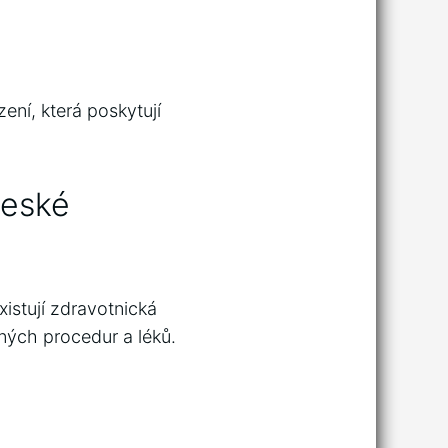
zení, která poskytují
České
istují zdravotnická
bných procedur a léků.