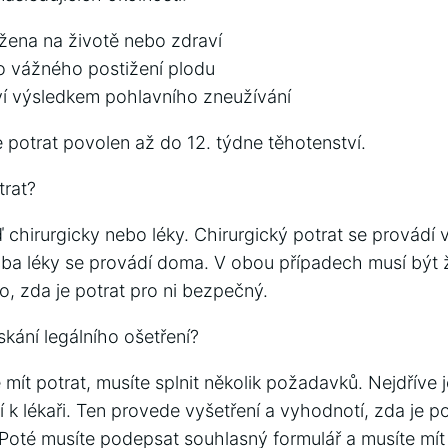
žena na životě nebo zdraví
ko vážného postižení plodu
ví výsledkem pohlavního zneužívání
 potrat povolen až do 12. týdne těhotenství.
trat?
 chirurgicky nebo léky. Chirurgický potrat se provádí
čba léky se provádí doma. V obou případech musí být 
lo, zda je potrat pro ni bezpečný.
skání legálního ošetření?
ít potrat, musíte splnit několik požadavků. Nejdříve j
í k lékaři. Ten provede vyšetření a vyhodnotí, zda je p
oté musíte podepsat souhlasný formulář a musíte mít