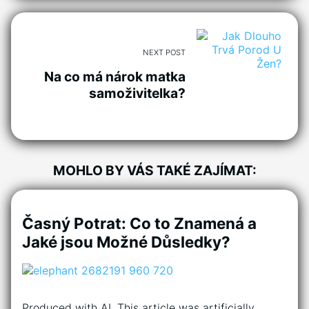
NEXT POST
Na co má nárok matka
samoživitelka?
MOHLO BY VÁS TAKÉ ZAJÍMAT:
Časný Potrat: Co to Znamená a
Jaké jsou Možné Důsledky?
Produced with AI. This article was artificially