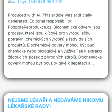
Produced with AI. This article was artificially
generated. Editorial responsibility:
PodporaReprodukce.cz. Biochemické odvery jsou
procesy, které jsou klíčové pro výrobu léčiv,
potravin, chemických výrobků a řady dalších
produktů. Biochemické odvery mohou být buď
chemické nebo biologické a využívají se k extrakci
žádoucích složek z přírodních zdrojů. Biochemické
odvery mohou být použity také k separaci a…
NEJSME LÉKAŘI A NEDÁVÁME NIKOMU
LÉKAŘSKÉ RADY!