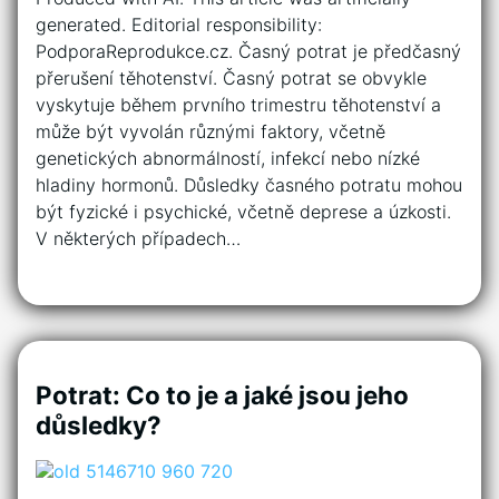
generated. Editorial responsibility:
PodporaReprodukce.cz. Časný potrat je předčasný
přerušení těhotenství. Časný potrat se obvykle
vyskytuje během prvního trimestru těhotenství a
může být vyvolán různými faktory, včetně
genetických abnormálností, infekcí nebo nízké
hladiny hormonů. Důsledky časného potratu mohou
být fyzické i psychické, včetně deprese a úzkosti.
V některých případech…
Potrat: Co to je a jaké jsou jeho
důsledky?