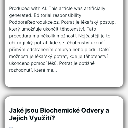
Produced with AI. This article was artificially
generated. Editorial responsibility:
PodporaReprodukce.cz. Potrat je lékařský postup,
který umožňuje ukončit těhotenství. Tato
procedura má několik možností. Nejčastěji je to
chirurgický potrat, kde se těhotenství ukončí
přímým odstraněním embrya nebo plodu. Další
možností je lékařský potrat, kde je těhotenství
ukončeno pomocí léků. Potrat je obtížné
rozhodnutí, které má…
Jaké jsou Biochemické Odvery a
Jejich Využití?