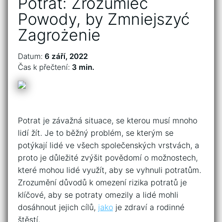
Potrat: Zrozumieć
Powody, by Zmniejszyć
Zagrożenie
Datum:
6 září, 2022
Čas k přečtení:
3 min.
Potrat je závažná situace, se kterou musí mnoho
lidí žít. Je to běžný problém, se kterým se
potýkají lidé ve všech společenských vrstvách, a
proto je důležité zvýšit povědomí o možnostech,
které mohou lidé využít, aby se vyhnuli potratům.
Zrozumění důvodů k omezení rizika potratů je
klíčové, aby se potraty omezily a lidé mohli
dosáhnout jejich cílů,
jako
je zdraví a rodinné
štěstí.