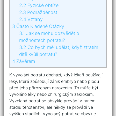
2.2
Fyzické obtíže
2.3
Podrážděnost
2.4
Vztahy
3
Často Kladené Otázky
3.1
Jak se mohu dozvědět o
možnostech potratu?
3.2
Co bych měl udělat, když ztratím
dítě kvůli potratu?
4
Závěrem
K vyvolání potratu dochází, když lékaři používají
léky, které způsobují zánik embryo nebo plodu
před jeho přirozeným narozením. To může být
vyvoláno léky nebo chirurgickým zákrokem.
Vyvolaný potrat se obvykle provádí v raném
stadiu těhotenství, ale někdy se provádí ve
vyšších stadiích. Vyvolaný potrat se obvykle